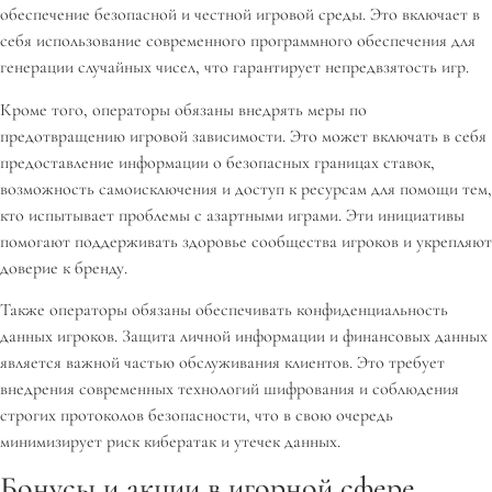
обеспечение безопасной и честной игровой среды. Это включает в
себя использование современного программного обеспечения для
генерации случайных чисел, что гарантирует непредвзятость игр.
Кроме того, операторы обязаны внедрять меры по
предотвращению игровой зависимости. Это может включать в себя
предоставление информации о безопасных границах ставок,
возможность самоисключения и доступ к ресурсам для помощи тем,
кто испытывает проблемы с азартными играми. Эти инициативы
помогают поддерживать здоровье сообщества игроков и укрепляют
доверие к бренду.
Также операторы обязаны обеспечивать конфиденциальность
данных игроков. Защита личной информации и финансовых данных
является важной частью обслуживания клиентов. Это требует
внедрения современных технологий шифрования и соблюдения
строгих протоколов безопасности, что в свою очередь
минимизирует риск кибератак и утечек данных.
Бонусы и акции в игорной сфере