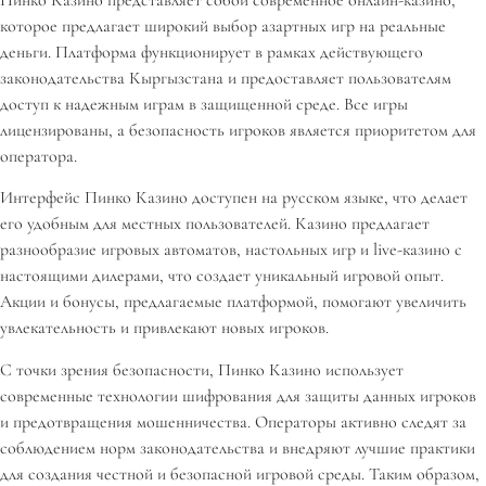
Пинко Казино представляет собой современное онлайн-казино,
которое предлагает широкий выбор азартных игр на реальные
деньги. Платформа функционирует в рамках действующего
законодательства Кыргызстана и предоставляет пользователям
доступ к надежным играм в защищенной среде. Все игры
лицензированы, а безопасность игроков является приоритетом для
оператора.
Интерфейс Пинко Казино доступен на русском языке, что делает
его удобным для местных пользователей. Казино предлагает
разнообразие игровых автоматов, настольных игр и live-казино с
настоящими дилерами, что создает уникальный игровой опыт.
Акции и бонусы, предлагаемые платформой, помогают увеличить
увлекательность и привлекают новых игроков.
С точки зрения безопасности, Пинко Казино использует
современные технологии шифрования для защиты данных игроков
и предотвращения мошенничества. Операторы активно следят за
соблюдением норм законодательства и внедряют лучшие практики
для создания честной и безопасной игровой среды. Таким образом,