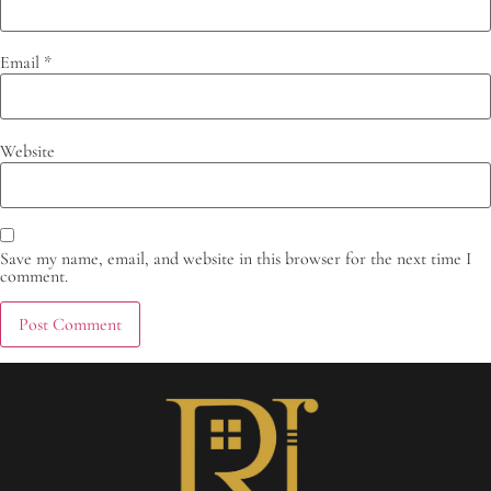
Email
*
Website
Save my name, email, and website in this browser for the next time I
comment.