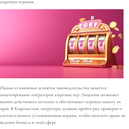
азартных игроков.
Одним из ключевых аспектов законодательства является
лицензирование операторов азартных игр. Лицензия позволяет
казино действовать легально и обеспечивает игрокам защиту их
прав. В Кыргызстане операторы должны пройти ряд проверок и
соответствовать установленным нормам, чтобы получить право на
ведение бизнеса в этой сфере.