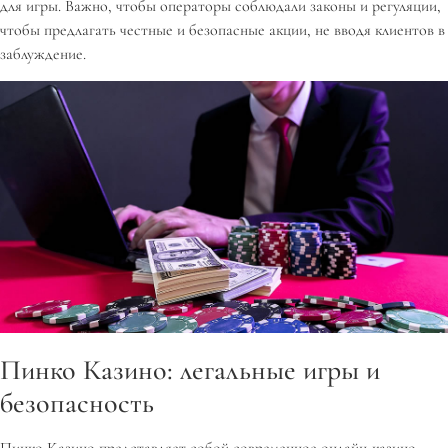
для игры. Важно, чтобы операторы соблюдали законы и регуляции,
чтобы предлагать честные и безопасные акции, не вводя клиентов в
заблуждение.
Пинко Казино: легальные игры и
безопасность