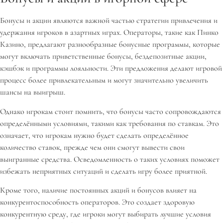
Бонусы и акции являются важной частью стратегии привлечения и
удержания игроков в азартных играх. Операторы, такие как Пинко
Казино, предлагают разнообразные бонусные программы, которые
могут включать приветственные бонусы, бездепозитные акции,
кэшбэк и программы лояльности. Эти предложения делают игровой
процесс более привлекательным и могут значительно увеличить
шансы на выигрыш.
Однако игрокам стоит помнить, что бонусы часто сопровождаются
определёнными условиями, такими как требования по ставкам. Это
означает, что игрокам нужно будет сделать определённое
количество ставок, прежде чем они смогут вывести свои
выигранные средства. Осведомленность о таких условиях поможет
избежать неприятных ситуаций и сделать игру более приятной.
Кроме того, наличие постоянных акций и бонусов влияет на
конкурентоспособность операторов. Это создает здоровую
конкурентную среду, где игроки могут выбирать лучшие условия