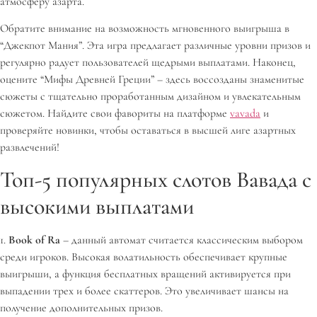
атмосферу азарта.
Обратите внимание на возможность мгновенного выигрыша в
“Джекпот Мания”. Эта игра предлагает различные уровни призов и
регулярно радует пользователей щедрыми выплатами. Наконец,
оцените “Мифы Древней Греции” – здесь воссозданы знаменитые
сюжеты с тщательно проработанным дизайном и увлекательным
сюжетом. Найдите свои фавориты на платформе
vavada
и
проверяйте новинки, чтобы оставаться в высшей лиге азартных
развлечений!
Топ-5 популярных слотов Вавада с
высокими выплатами
1.
Book of Ra
– данный автомат считается классическим выбором
среди игроков. Высокая волатильность обеспечивает крупные
выигрыши, а функция бесплатных вращений активируется при
выпадении трех и более скаттеров. Это увеличивает шансы на
получение дополнительных призов.