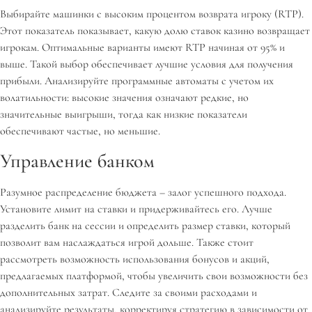
Выбирайте машинки с высоким процентом возврата игроку (RTP).
Этот показатель показывает, какую долю ставок казино возвращает
игрокам. Оптимальные варианты имеют RTP начиная от 95% и
выше. Такой выбор обеспечивает лучшие условия для получения
прибыли. Анализируйте программные автоматы с учетом их
волатильности: высокие значения означают редкие, но
значительные выигрыши, тогда как низкие показатели
обеспечивают частые, но меньшие.
Управление банком
Разумное распределение бюджета – залог успешного подхода.
Установите лимит на ставки и придерживайтесь его. Лучше
разделить банк на сессии и определить размер ставки, который
позволит вам наслаждаться игрой дольше. Также стоит
рассмотреть возможность использования бонусов и акций,
предлагаемых платформой, чтобы увеличить свои возможности без
дополнительных затрат. Следите за своими расходами и
анализируйте результаты, корректируя стратегию в зависимости от