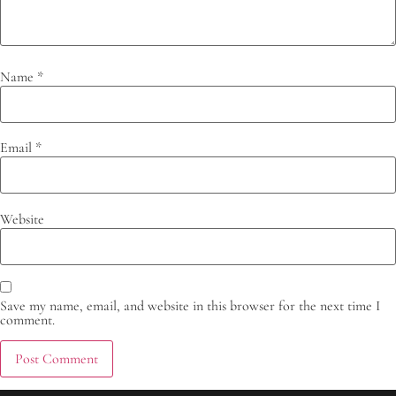
Name
*
Email
*
Website
Save my name, email, and website in this browser for the next time I
comment.