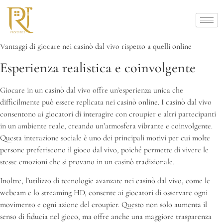
Vantaggi di giocare nei casinò dal vivo rispetto a quelli online
Esperienza realistica e coinvolgente
Giocare in un casinò dal vivo offre un’esperienza unica che
difficilmente può essere replicata nei casinò online. I casinò dal vivo
consentono ai giocatori di interagire con croupier e altri partecipanti
in un ambiente reale, creando un’atmosfera vibrante e coinvolgente.
Questa interazione sociale è uno dei principali motivi per cui molte
persone preferiscono il gioco dal vivo, poiché permette di vivere le
stesse emozioni che si provano in un casinò tradizionale.
Inoltre, l’utilizzo di tecnologie avanzate nei casinò dal vivo, come le
webcam e lo streaming HD, consente ai giocatori di osservare ogni
movimento e ogni azione del croupier. Questo non solo aumenta il
senso di fiducia nel gioco, ma offre anche una maggiore trasparenza