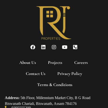
About Us
Projects
Careers
Contact Us
Privacy Policy
Terms & Conditions
Address:
5th Floor, Millennium Market City, B G Road
Biswanath Chariali, Biswanath, Assam 784176
9395555209