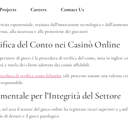
Projects
Careers
Contact Us
rescita esponenziale, trainata dall’innovazione tecnologica e dall’aument
nza, alla sicurezza e alla protezione dei giocatori.
rifica del Conto nei Casinò Online
operatore di gioco è la procedura di verifica del conto, nota in inglese 
à e tutela dei clienti adottata dai casinò affidabili.
ocedura di verifica conto felixspin
, tale processo assume una valenza cru
 responsabile.
mentale per l’Integrità del Settore
l 2022 il settore del gioco online ha registrato ricavi superiori a 3 mil
io di denaro e il gioco patologico.