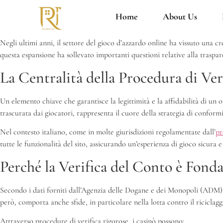
Home
About Us
Negli ultimi anni, il settore del gioco d’azzardo online ha vissuto una c
questa espansione ha sollevato importanti questioni relative alla traspare
La Centralità della Procedura di Ve
Un elemento chiave che garantisce la legittimità e la affidabilità di un 
trascurata dai giocatori, rappresenta il cuore della strategia di conformit
Nel contesto italiano, come in molte giurisdizioni regolamentate dall’
pr
tutte le funzionalità del sito, assicurando un’esperienza di gioco sicura e
Perché la Verifica del Conto è Fonda
Secondo i dati forniti dall’Agenzia delle Dogane e dei Monopoli (ADM), ne
però, comporta anche sfide, in particolare nella lotta contro il riciclagg
Attraverso procedure di verifica rigorose, i casinò possono: