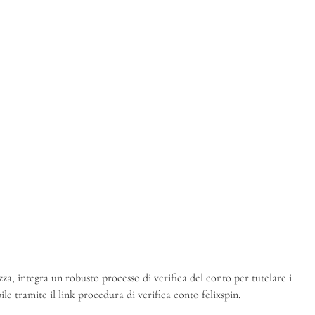
za, integra un robusto processo di verifica del conto per tutelare i
le tramite il link procedura di verifica conto felixspin.