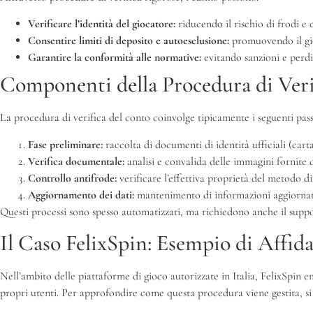
Verificare l’identità del giocatore:
riducendo il rischio di frodi e c
Consentire limiti di deposito e autoesclusione:
promuovendo il gio
Garantire la conformità alle normative:
evitando sanzioni e perdit
Componenti della Procedura di Veri
La procedura di verifica del conto coinvolge tipicamente i seguenti pass
Fase preliminare:
raccolta di documenti di identità ufficiali (carta
Verifica documentale:
analisi e convalida delle immagini fornite d
Controllo antifrode:
verificare l’effettiva proprietà del metodo d
Aggiornamento dei dati:
mantenimento di informazioni aggiornate
Questi processi sono spesso automatizzati, ma richiedono anche il suppor
Il Caso FelixSpin: Esempio di Affida
Nell’ambito delle piattaforme di gioco autorizzate in Italia, FelixSpin 
propri utenti. Per approfondire come questa procedura viene gestita, si pu