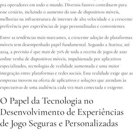
pra operadores em todo o mundo. Diversos fatores contribuem para
esse cenário, incluindo o aumento do uso de dispositivos móveis,
melhorias na infraestrutura de internet de alta velocidade e a crescente
preferência por experiências de jogo personalizadas e convenientes.
Entre as tendências mais marcantes, a crescente adoção de plataformas
móveis tem desempenhado papel fundamental. Segundo a
Statista
, até
2024, a previsão é que mais de 70% de toda a receita de jogos de azar
online venha de dispositivos móveis, impulsionada por aplicativos
especializados, tecnologias de realidade aumentada e uma maior
integração entre plataformas e redes sociais. Essa realidade exige que as
empresas inovem na oferta de aplicativos e soluções que atendam às
expectativas de uma audiência cada vez mais conectada e exigente.
O Papel da Tecnologia no
Desenvolvimento de Experiências
de Jogo Seguras e Personalizadas