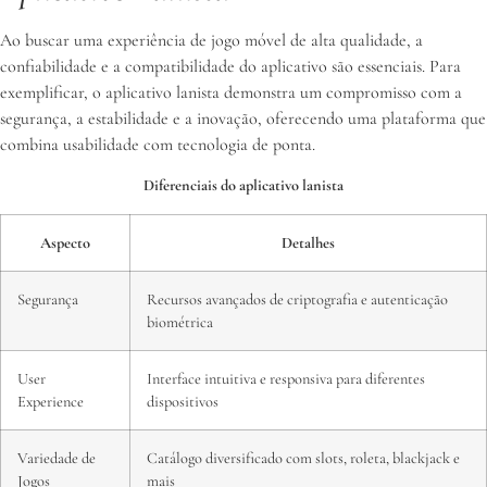
Ao buscar uma experiência de jogo móvel de alta qualidade, a
confiabilidade e a compatibilidade do aplicativo são essenciais. Para
exemplificar, o aplicativo lanista demonstra um compromisso com a
segurança, a estabilidade e a inovação, oferecendo uma plataforma que
combina usabilidade com tecnologia de ponta.
Diferenciais do aplicativo lanista
Aspecto
Detalhes
Segurança
Recursos avançados de criptografia e autenticação
biométrica
User
Interface intuitiva e responsiva para diferentes
Experience
dispositivos
Variedade de
Catálogo diversificado com slots, roleta, blackjack e
Jogos
mais