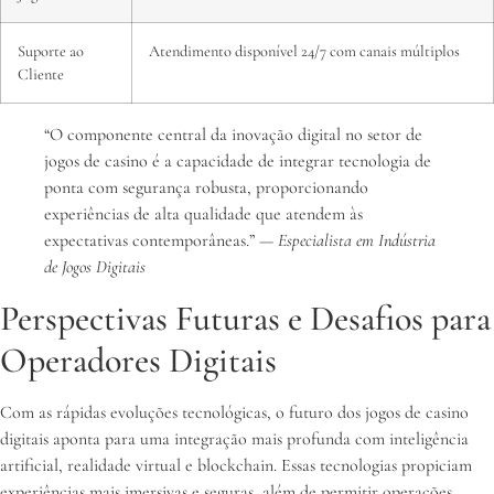
Suporte ao
Atendimento disponível 24/7 com canais múltiplos
Cliente
“O componente central da inovação digital no setor de
jogos de casino é a capacidade de integrar tecnologia de
ponta com segurança robusta, proporcionando
experiências de alta qualidade que atendem às
expectativas contemporâneas.” —
Especialista em Indústria
de Jogos Digitais
Perspectivas Futuras e Desafios para
Operadores Digitais
Com as rápidas evoluções tecnológicas, o futuro dos jogos de casino
digitais aponta para uma integração mais profunda com inteligência
artificial, realidade virtual e blockchain. Essas tecnologias propiciam
experiências mais imersivas e seguras, além de permitir operações