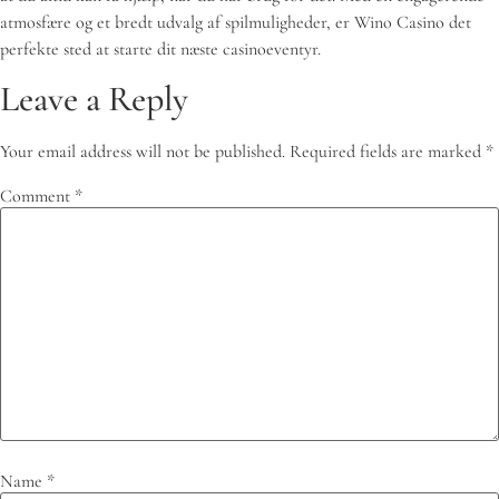
atmosfære og et bredt udvalg af spilmuligheder, er Wino Casino det
perfekte sted at starte dit næste casinoeventyr.
Leave a Reply
Your email address will not be published.
Required fields are marked
*
Comment
*
Name
*