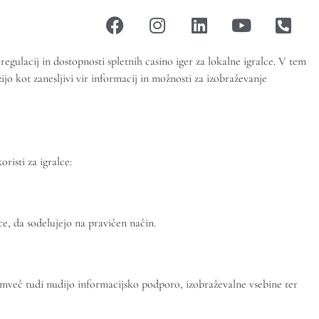
 regulacij in dostopnosti spletnih casino iger za lokalne igralce. V tem
užijo kot zanesljivi vir informacij in možnosti za izobraževanje
risti za igralce:
e, da sodelujejo na pravičen način.
temveč tudi nudijo informacijsko podporo, izobraževalne vsebine ter