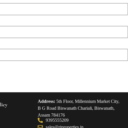
Address:
5th Floor, Millennium Market City,
licy
B G Road Biswanath Chariali, Biswanath,
Assam 784176
9395555209
sales@rjproperties.in