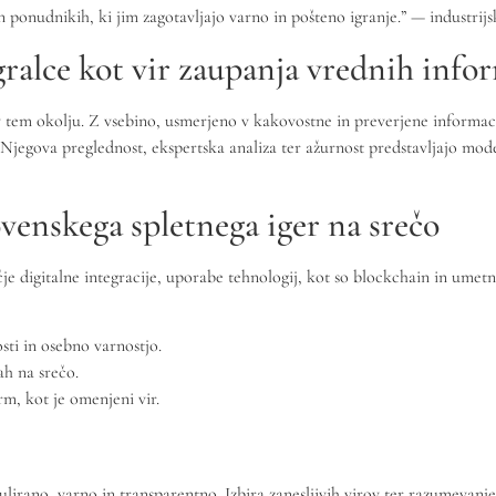
n ponudnikih, ki jim zagotavljajo varno in pošteno igranje.” — industrijsk
gralce kot vir zaupanja vrednih info
 tem okolju. Z vsebino, usmerjeno v kakovostne in preverjene informacije
Njegova preglednost, ekspertska analiza ter ažurnost predstavljajo mode
ovenskega spletnega iger na srečo
čje digitalne integracije, uporabe tehnologij, kot so blockchain in umetna
sti in osebno varnostjo.
ah na srečo.
m, kot je omenjeni vir.
egulirano, varno in transparentno. Izbira zanesljivih virov ter razumevanj