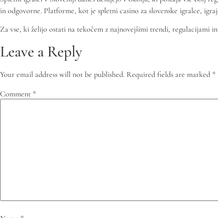
in odgovorne. Platforme, kot je spletni casino za slovenske igralce, igra
Za vse, ki želijo ostati na tekočem z najnovejšimi trendi, regulacijami i
Leave a Reply
Your email address will not be published.
Required fields are marked
*
Comment
*