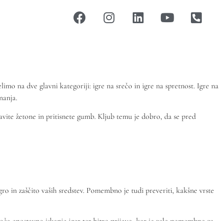
imo na dve glavni kategoriji: igre na srečo in igre na spretnost. Igre na
nanja.
tavite žetone in pritisnete gumb. Kljub temu je dobro, da se pred
gro in zaščito vaših sredstev. Pomembno je tudi preveriti, kakšne vrste