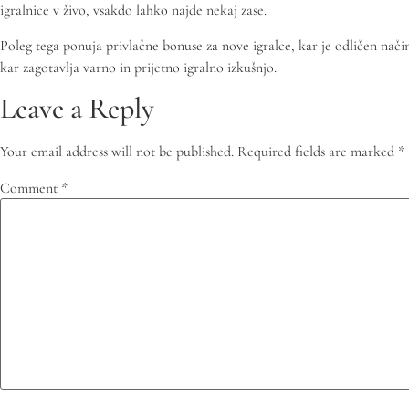
igralnice v živo, vsakdo lahko najde nekaj zase.
Poleg tega ponuja privlačne bonuse za nove igralce, kar je odličen nači
kar zagotavlja varno in prijetno igralno izkušnjo.
Leave a Reply
Your email address will not be published.
Required fields are marked
*
Comment
*