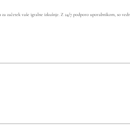
n za začetek vaše igralne izkušnje. Z 24/7 podporo uporabnikom, so vedn