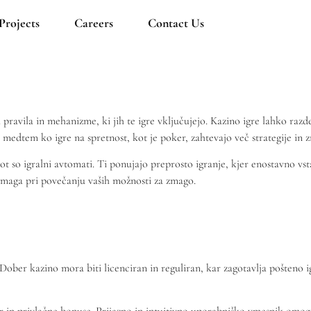
Projects
Careers
Contact Us
pravila in mehanizme, ki jih te igre vključujejo. Kazino igre lahko razdel
, medtem ko igre na spretnost, kot je poker, zahtevajo več strategije in z
ot so igralni avtomati. Ti ponujajo preprosto igranje, kjer enostavno vs
pomaga pri povečanju vaših možnosti za zmago.
 Dober kazino mora biti licenciran in reguliran, kar zagotavlja pošteno i