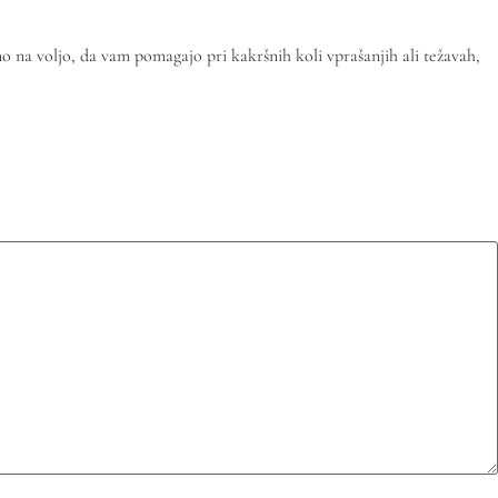
o na voljo, da vam pomagajo pri kakršnih koli vprašanjih ali težavah,