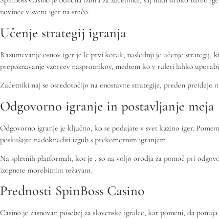
SpinBoss Casino je odlična izbira za začetnike, saj nudi široko izbiro 
novince v svetu iger na srečo.
Učenje strategij igranja
Razumevanje osnov iger je le prvi korak; naslednji je učenje strategij, 
prepoznavanje vzorcev nasprotnikov, medtem ko v ruleti lahko uporabite
Začetniki naj se osredotočijo na enostavne strategije, preden preidejo n
Odgovorno igranje in postavljanje meja
Odgovorno igranje je ključno, ko se podajate v svet kazino iger. Pomembno
poskušajte nadoknaditi izgub s prekomernim igranjem.
Na spletnih platformah, kot je , so na voljo orodja za pomoč pri odgov
izognete morebitnim težavam.
Prednosti SpinBoss Casino
Casino je zasnovan posebej za slovenske igralce, kar pomeni, da ponuja 