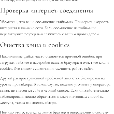
Проверка интернет-соединения
Убедитесь, что ваше соединение стабильно. Проверьте скорость
интернета и наличие сети. Если соединение нестабильное,
перезагрузите роутер или свяжитесь с вашим провайдером.
Очистка кэша и cookies
Накопленные файлы часто становятся причиной ошибок при
загрузке. Зайдите в настройки вашего браузера и очистите кэш и
cookies. Это может существенно улучшить работу сайта.
Другой распространенной проблемой являются блокировки на
уровне провайдера. В таком случае, полезно уточнить у оператора
связи, не внесен ли сайт в черный список. Если он действительно
заблокирован, можно обратиться к альтернативным способам
доступа, таким как анонимайзеры.
Помимо этого, всегда держите браузер и операционную систему