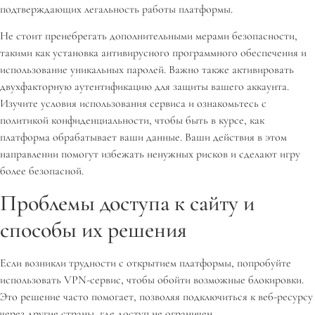
подтверждающих легальность работы платформы.
Не стоит пренебрегать дополнительными мерами безопасности,
такими как установка антивирусного программного обеспечения и
использование уникальных паролей. Важно также активировать
двухфакторную аутентификацию для защиты вашего аккаунта.
Изучите условия использования сервиса и ознакомьтесь с
политикой конфиденциальности, чтобы быть в курсе, как
платформа обрабатывает ваши данные. Ваши действия в этом
направлении помогут избежать ненужных рисков и сделают игру
более безопасной.
Проблемы доступа к сайту и
способы их решения
Если возникли трудности с открытием платформы, попробуйте
использовать VPN-сервис, чтобы обойти возможные блокировки.
Это решение часто помогает, позволяя подключиться к веб-ресурсу
через другие страны, где доступ не ограничен.