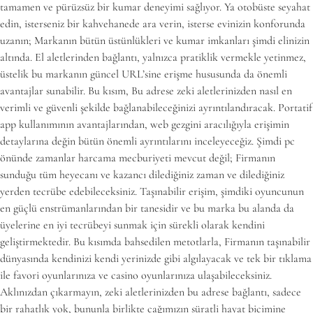
tamamen ve pürüzsüz bir kumar deneyimi sağlıyor. Ya otobüste seyahat
edin, isterseniz bir kahvehanede ara verin, isterse evinizin konforunda
uzanın; Markanın bütün üstünlükleri ve kumar imkanları şimdi elinizin
altında. El aletlerinden bağlantı, yalnızca pratiklik vermekle yetinmez,
üstelik bu markanın güncel URL’sine erişme hususunda da önemli
avantajlar sunabilir. Bu kısım, Bu adrese zeki aletlerinizden nasıl en
verimli ve güvenli şekilde bağlanabileceğinizi ayrıntılandıracak. Portatif
app kullanımının avantajlarından, web gezgini aracılığıyla erişimin
detaylarına değin bütün önemli ayrıntılarını inceleyeceğiz. Şimdi pc
önünde zamanlar harcama mecburiyeti mevcut değil; Firmanın
sunduğu tüm heyecanı ve kazancı dilediğiniz zaman ve dilediğiniz
yerden tecrübe edebileceksiniz. Taşınabilir erişim, şimdiki oyuncunun
en güçlü enstrümanlarından bir tanesidir ve bu marka bu alanda da
üyelerine en iyi tecrübeyi sunmak için sürekli olarak kendini
geliştirmektedir. Bu kısımda bahsedilen metotlarla, Firmanın taşınabilir
dünyasında kendinizi kendi yerinizde gibi algılayacak ve tek bir tıklama
ile favori oyunlarınıza ve casino oyunlarınıza ulaşabileceksiniz.
Aklınızdan çıkarmayın, zeki aletlerinizden bu adrese bağlantı, sadece
bir rahatlık yok, bununla birlikte çağımızın süratli hayat biçimine