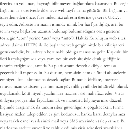
üzerinden yollanan, kaynağı bilinmeyen bağlantılara basmayın. Bu çeşit
bağlantılar ekseriyetle düzmece web sayfalarına götürür. Bir bağlantıya
işaretlemeden önce, fare imlecinizi adresin üzerine çekerek URL’yi
teyit edin. Adreste Firmanın isminde minik bir harf yanlışlığı, artı bir
terim veya başka bir uzantısı bulunup bulunmadığına özen gösterin
(örneğin “.com” yerine “.net” veya “.info”). Hakiki Kuruluşun web sitesi
adresi daima HTTPS ile ile başlar ve web gezgininizde bir kilit işareti
gözükmelidir; bu, adresin korunaklı olduğu manasına gelir. Kuşkulu bir
ileti karşılaştığınızda veya yanıltıcı bir web sitesiyle denk geldiğinizi
tahmin ettiğinizde, anında Bu platformun destek ekibiyle temasa
geçerek hali rapor edin. Bu durum, hem sizin hem de öteki abonelerin
emniyet altına alınmasına destek sağlar. Bununla birlikte, internet
tarayıcınızın ve sistem yazılımınızın güvenlik yeniliklerini sürekli olarak
uygulamak, kötü niyetli yazılımlara nazaran sizi muhafaza eder. Virüs
önleyici programlar faydalanmak ve masaüstü bilgisayarınızı düzenli
biçimde araştırmak da umum siber güvenliğinizi çoğaltacaktır. Firma
katiyen sizden talep edilen erişim kodunuzu, banka kartı detaylarınızı
veya farklı öznel verilerinizi mail veya SMS üzerinden talep etmez. Bu
platforma sadece güvenli ve tahkik edilmiş giriş adresleri aracılığıyla