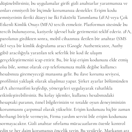
düşünebilirsiniz; bu uygulamalar girift gizli anahtarlar yaratmanıza ve
onları emniyetli bir biçimde korumanıza destekler. Erişim kodu
emniyetinin ileriki düzeyi ise İki Faktörlü Tanımlama (2FA) veya Çok
Etkenli Kimlik Onayı (MFA) tercih etmektir. Platformun sitesinde bu
tercih bulunuyorsa, katiyetle işlevsel hale getirmenizi teklif ederiz. 2FA,
parolanızı girdikten sonra, mobil cihazınıza iletilen bir anahtar (SMS
ile) veya bir kimlik doğrulama aracı (Google Authenticator, Authy
gibi) aracılığıyla yaratılan tek seferlik bir kod ile ulaşım
gerçekleştirmenizi icap ettirir. Bu, bir kişi erişim kodunuzu elde etmiş
olsa bile, somut olarak cep telefonunuza malik değilse kullanıcı
hesabınıza giremeyeceği manasına gelir. Bu ilave koruma seviyesi,
profilinizi yaklaşık olarak ulaşılmaz yapar. Şirket ayarlar bölümünden
2FA alternatifini keşfedip, yönergeleri uygulayarak rahatlıkla
etkinleştirebilirsiniz. Bu kolay işlemler, kullanıcı hesabınızdaki
hesaptaki paranın, öznel bilgilerinizin ve totalde oyun deneyiminizin
korunmasını çarpımsal olarak yükseltir. Erişim kodunuzu hiçbir zaman
herhangi biriyle vermeyin, Firma yardım servisi bile erişim kodunuzu
sormayacaktır. Gizli anahtar sıfırlama müracaatlarını özenle kontrol
edin ve her daim korumanızı öncelik verin. Bu vesileyle, Markanın arz