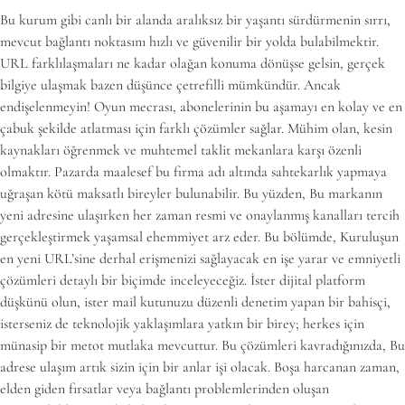
Bu kurum gibi canlı bir alanda aralıksız bir yaşantı sürdürmenin sırrı,
mevcut bağlantı noktasını hızlı ve güvenilir bir yolda bulabilmektir.
URL farklılaşmaları ne kadar olağan konuma dönüşse gelsin, gerçek
bilgiye ulaşmak bazen düşünce çetrefilli mümkündür. Ancak
endişelenmeyin! Oyun mecrası, abonelerinin bu aşamayı en kolay ve en
çabuk şekilde atlatması için farklı çözümler sağlar. Mühim olan, kesin
kaynakları öğrenmek ve muhtemel taklit mekanlara karşı özenli
olmaktır. Pazarda maalesef bu firma adı altında sahtekarlık yapmaya
uğraşan kötü maksatlı bireyler bulunabilir. Bu yüzden, Bu markanın
yeni adresine ulaşırken her zaman resmi ve onaylanmış kanalları tercih
gerçekleştirmek yaşamsal ehemmiyet arz eder. Bu bölümde, Kuruluşun
en yeni URL’sine derhal erişmenizi sağlayacak en işe yarar ve emniyetli
çözümleri detaylı bir biçimde inceleyeceğiz. İster dijital platform
düşkünü olun, ister mail kutunuzu düzenli denetim yapan bir bahisçi,
isterseniz de teknolojik yaklaşımlara yatkın bir birey; herkes için
münasip bir metot mutlaka mevcuttur. Bu çözümleri kavradığınızda, Bu
adrese ulaşım artık sizin için bir anlar işi olacak. Boşa harcanan zaman,
elden giden fırsatlar veya bağlantı problemlerinden oluşan