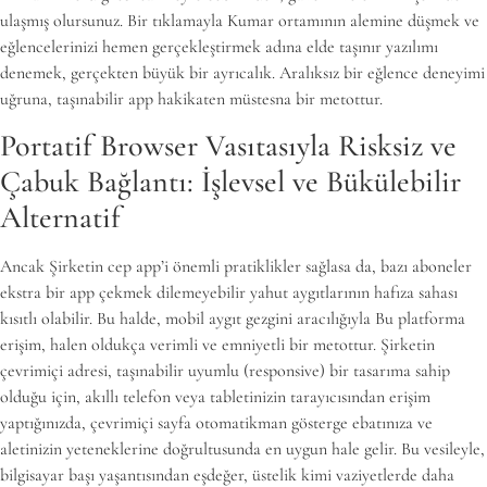
ulaşmış olursunuz. Bir tıklamayla Kumar ortamının alemine düşmek ve
eğlencelerinizi hemen gerçekleştirmek adına elde taşınır yazılımı
denemek, gerçekten büyük bir ayrıcalık. Aralıksız bir eğlence deneyimi
uğruna, taşınabilir app hakikaten müstesna bir metottur.
Portatif Browser Vasıtasıyla Risksiz ve
Çabuk Bağlantı: İşlevsel ve Bükülebilir
Alternatif
Ancak Şirketin cep app’i önemli pratiklikler sağlasa da, bazı aboneler
ekstra bir app çekmek dilemeyebilir yahut aygıtlarının hafıza sahası
kısıtlı olabilir. Bu halde, mobil aygıt gezgini aracılığıyla Bu platforma
erişim, halen oldukça verimli ve emniyetli bir metottur. Şirketin
çevrimiçi adresi, taşınabilir uyumlu (responsive) bir tasarıma sahip
olduğu için, akıllı telefon veya tabletinizin tarayıcısından erişim
yaptığınızda, çevrimiçi sayfa otomatikman gösterge ebatınıza ve
aletinizin yeteneklerine doğrultusunda en uygun hale gelir. Bu vesileyle,
bilgisayar başı yaşantısından eşdeğer, üstelik kimi vaziyetlerde daha