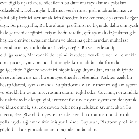
evrildiği bir şartlarda, hilecilerin bu durumu faydalanma çabaları
yükselebilir. Dolayısıyla, kullanıcı verilerinizi, gizli anahtarlarınızı ve
şahsi bilgilerinizi savunmak için önceden hareket etmek yaşamsal değer
taşır. Bu paragrafta, Bu kuruluşun profilinizi ne biçimde daha emniyetli
hale getirebileceğinizi, erişim kodu tercihi, çift aşamalı doğrulama gibi
başlıca emniyet uygulamalarını ve aldatma çabalarından muhafaza
metodlarını ayrıntılı olarak inceleyeceğiz. Bu verilerle sahip
olduğunuzda, Markadaki deneyiminiz sadece zevkli ve verimli olmakla
olmayacak, aynı zamanda bütünüyle korumalı bir platformda
gelişecektir. Eğlence zevkinizi hiçbir kaygı duymadan, rahatlık içinde
deneyimlemeniz için bu emniyet önerileri elzemdir. Riskten uzak bir
hesap idaresi, aynı zamanda Bu platforma olan inancınızı sağlamlaştırır
ve sürekli bir oyun macerasının esasını teşkil eder. Çevrimiçi ortamdaki
her aktivitede olduğu gibi, internet üzerinde oyun oynarken de uyanık
ve idrak etmek, sizi çok sayıda beklenen güçlükten savunacaktır. Bu
mecra, size güvenli bir çevre arz ederken, bu ortamı en randımanlı
yolla fayda sağlamak sizin inisiyatifinizde. Buyurun, Platform profilinizi
güçlü bir kale gibi saklamanın biçimlerini bulalım.