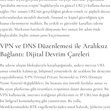
“paribahis mevcut erişim” başlıklarıyla en güncel URL’yi kullanıcılarına
sağlar. Her zaman URL’nin gerçekliğini gözlem etmek ve şüpheli duran
referanslardan mesafeli durmak, finansal ve kişisel güvenliğiniz için
hassas ehemmiyete maliktir. Bu yetkili ve güvenilir kanalları izleme
yaparak, Markanın hareketli dünyasına her zaman bir adım önde
başlayabilir, hiçbir zaman şansı kaçırmazsınız.
VPN ve DNS Düzenlemesi ile Aralıksız
Bağlantı: Dijital Devrim Çareleri
Bu adrese ulaşım blokajlarıyla karşılaştığınızda, sadece mevcut URL
umut etmekle kalmayıp, bilişimsel yöntemlerle de aralıksız bir deneyim
yaşayabilirsiniz. VPN (Virtual Private Network) ve DNS (Domain
Name System) değişiklikleri, bu hususta size önemli faydalar sunar ve
Bu oyun platformu gibi ortamlara erişiminizi daimi duruma getirir. Bir
VPN kullanarak, internet trafiğinizi şifrelersiniz ve IP URL’nizi değişik
bir bölgesel konumdaymış gibi yansıtırsınız. Bu yolla,
Memleketimizdeki BTK engellemelerinden muaf kalarak, Şirketin yeni