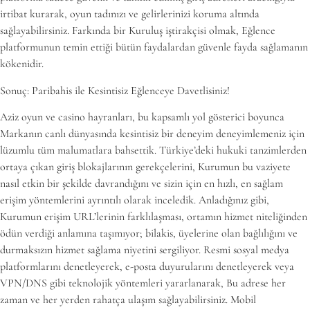
irtibat kurarak, oyun tadınızı ve gelirlerinizi koruma altında
sağlayabilirsiniz. Farkında bir Kuruluş iştirakçisi olmak, Eğlence
platformunun temin ettiği bütün faydalardan güvenle fayda sağlamanın
kökenidir.
Sonuç: Paribahis ile Kesintisiz Eğlenceye Davetlisiniz!
Aziz oyun ve casino hayranları, bu kapsamlı yol gösterici boyunca
Markanın canlı dünyasında kesintisiz bir deneyim deneyimlemeniz için
lüzumlu tüm malumatlara bahsettik. Türkiye’deki hukuki tanzimlerden
ortaya çıkan giriş blokajlarının gerekçelerini, Kurumun bu vaziyete
nasıl etkin bir şekilde davrandığını ve sizin için en hızlı, en sağlam
erişim yöntemlerini ayrıntılı olarak inceledik. Anladığınız gibi,
Kurumun erişim URL’lerinin farklılaşması, ortamın hizmet niteliğinden
ödün verdiği anlamına taşımıyor; bilakis, üyelerine olan bağlılığını ve
durmaksızın hizmet sağlama niyetini sergiliyor. Resmi sosyal medya
platformlarını denetleyerek, e-posta duyurularını denetleyerek veya
VPN/DNS gibi teknolojik yöntemleri yararlanarak, Bu adrese her
zaman ve her yerden rahatça ulaşım sağlayabilirsiniz. Mobil