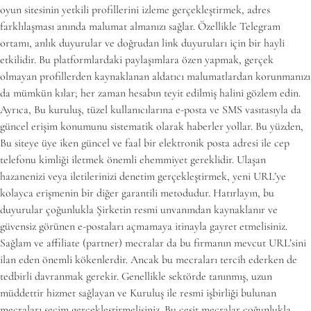
oyun sitesinin yetkili profillerini izleme gerçekleştirmek, adres
farklılaşması anında malumat almanızı sağlar. Özellikle Telegram
ortamı, anlık duyurular ve doğrudan link duyuruları için bir hayli
etkilidir. Bu platformlardaki paylaşımlara özen yapmak, gerçek
olmayan profillerden kaynaklanan aldatıcı malumatlardan korunmanızı
da mümkün kılar; her zaman hesabın teyit edilmiş halini gözlem edin.
Ayrıca, Bu kuruluş, tüzel kullanıcılarına e-posta ve SMS vasıtasıyla da
güncel erişim konumunu sistematik olarak haberler yollar. Bu yüzden,
Bu siteye üye iken güncel ve faal bir elektronik posta adresi ile cep
telefonu kimliği iletmek önemli ehemmiyet gereklidir. Ulaşan
hazanenizi veya iletilerinizi denetim gerçekleştirmek, yeni URL’ye
kolayca erişmenin bir diğer garantili metodudur. Hatırlayın, bu
duyurular çoğunlukla Şirketin resmi unvanından kaynaklanır ve
güvensiz görünen e-postaları açmamaya itinayla gayret etmelisiniz.
Sağlam ve affiliate (partner) mecralar da bu firmanın mevcut URL’sini
ilan eden önemli kökenlerdir. Ancak bu mecraları tercih ederken de
tedbirli davranmak gerekir. Genellikle sektörde tanınmış, uzun
müddettir hizmet sağlayan ve Kuruluş ile resmi işbirliği bulunan
mecraları seçim gerçekleştirmelisiniz. Bu çeşit mecralar çoğunlukla