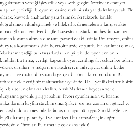
uygulamanın verdiği işlevsellik veya web gezgini üzerinden emniyetli
ulaşımın çevikliği ile oyun ve casino zevkini asla yarıda kalmayacak. Ek
olarak, kuvvetli anahtarlar yararlanmak, iki faktörlü kimlik
doğrulamayı etkinleştirmek ve hilekarlık denemelerine karşı tetikte
olmak gibi ana emniyet bilgileri sayesinde, Markanın hesabınızın her
zaman koruma altında olmasını garanti edebilirsiniz. Unutmayın, online
dünyada korunmanız sizin kontrolünüzde ve şuurlu bir katılımcı olmak,
Markanın verdiği tüm fırsatlardan en iyi şekilde faydalanmanın
kilididir. Bu firma, verdiği kapsamlı oyun çeşitliliğiyle, çekici bonusları,
yüksek oranları ve müşteri merkezli servis anlayışıyla, online kader
oyunları ve casino dünyasında gerçek bir öncü konumundadır. Bu
rehberle elde ettiğiniz malumatlar sayesinde, URL yenilikleri artık sizin
için bir sorun olmaktan kalktı. Artık Markanın heyecan verici
dünyasına güvenle giriş yapabilir, favori oyunlarınızın ve kazanç
imkanlarının keyfini sürebilirsiniz. Şirket, sizi her zaman en güncel ve
en coşku dolu deneyimlerle buluşturmaya müheyya. Sürekli eğlence,
büyük kazanç potansiyeli ve emniyetli bir atmosfer için doğru
yerdesiniz. Yarınlar, Bu firma ile çok daha ışıklı!