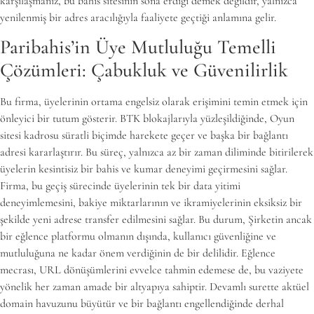
karşılaşmanız, bu bahis sitesinin sona erdiği demek değildir, yalnızca
yenilenmiş bir adres aracılığıyla faaliyete geçtiği anlamına gelir.
Paribahis’in Üye Mutluluğu Temelli
Çözümleri: Çabukluk ve Güvenilirlik
Bu firma, üyelerinin ortama engelsiz olarak erişimini temin etmek için
önleyici bir tutum gösterir. BTK blokajlarıyla yüzleşildiğinde, Oyun
sitesi kadrosu süratli biçimde harekete geçer ve başka bir bağlantı
adresi kararlaştırır. Bu süreç, yalnızca az bir zaman diliminde bitirilerek
üyelerin kesintisiz bir bahis ve kumar deneyimi geçirmesini sağlar.
Firma, bu geçiş sürecinde üyelerinin tek bir data yitimi
deneyimlemesini, bakiye miktarlarının ve ikramiyelerinin eksiksiz bir
şekilde yeni adrese transfer edilmesini sağlar. Bu durum, Şirketin ancak
bir eğlence platformu olmanın dışında, kullanıcı güvenliğine ve
mutluluğuna ne kadar önem verdiğinin de bir delilidir. Eğlence
mecrası, URL dönüşümlerini evvelce tahmin edemese de, bu vaziyete
yönelik her zaman amade bir altyapıya sahiptir. Devamlı surette aktüel
domain havuzunu büyütür ve bir bağlantı engellendiğinde derhal