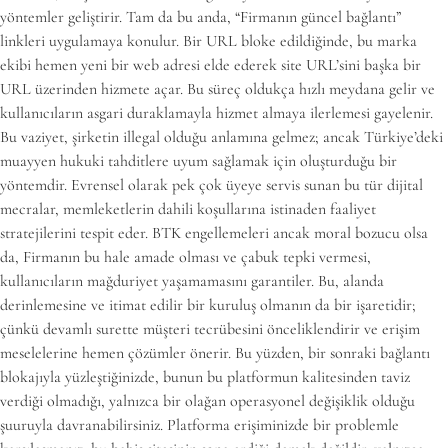
yöntemler geliştirir. Tam da bu anda, “Firmanın güncel bağlantı”
linkleri uygulamaya konulur. Bir URL bloke edildiğinde, bu marka
ekibi hemen yeni bir web adresi elde ederek site URL’sini başka bir
URL üzerinden hizmete açar. Bu süreç oldukça hızlı meydana gelir ve
kullanıcıların asgari duraklamayla hizmet almaya ilerlemesi gayelenir.
Bu vaziyet, şirketin illegal olduğu anlamına gelmez; ancak Türkiye’deki
muayyen hukuki tahditlere uyum sağlamak için oluşturduğu bir
yöntemdir. Evrensel olarak pek çok üyeye servis sunan bu tür dijital
mecralar, memleketlerin dahili koşullarına istinaden faaliyet
stratejilerini tespit eder. BTK engellemeleri ancak moral bozucu olsa
da, Firmanın bu hale amade olması ve çabuk tepki vermesi,
kullanıcıların mağduriyet yaşamamasını garantiler. Bu, alanda
derinlemesine ve itimat edilir bir kuruluş olmanın da bir işaretidir;
çünkü devamlı surette müşteri tecrübesini önceliklendirir ve erişim
meselelerine hemen çözümler önerir. Bu yüzden, bir sonraki bağlantı
blokajıyla yüzleştiğinizde, bunun bu platformun kalitesinden taviz
verdiği olmadığı, yalnızca bir olağan operasyonel değişiklik olduğu
şuuruyla davranabilirsiniz. Platforma erişiminizde bir problemle