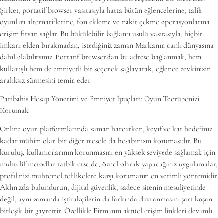
Şirket, portatif browser vasıtasıyla hatta bütün eğlencelerine, talih
oyunları alternatiflerine, fon ekleme ve nakit çekme operasyonlarına
erişim fırsatı sağlar. Bu bükülebilir bağlantı usulü vasıtasıyla, hiçbir
imkanı elden bırakmadan, istediğiniz zaman Markanın canlı dünyasına
dahil olabilirsiniz. Portatif browser’dan bu adrese bağlanmak, hem
kullanışlı hem de emniyetli bir seçenek sağlayarak, eğlence zevkinizin
aralıksız sürmesini temin eder.
Paribahis Hesap Yönetimi ve Emniyet İpuçları: Oyun Tecrübenizi
Korumak
Online oyun platformlarında zaman harcarken, keyif ve kar hedefiniz
kadar mühim olan bir diğer mesele da hesabınızın korumasıdır. Bu
kuruluş, kullanıcılarının korunmasını en yüksek seviyede sağlamak için
muhtelif metodlar tatbik etse de, öznel olarak yapacağınız uygulamalar,
profilinizi muhtemel tehlikelere karşı korumanın en verimli yöntemidir.
Aklınızda bulundurun, dijital güvenlik, sadece sitenin mesuliyetinde
değil, aynı zamanda iştirakçilerin da farkında davranmasını şart koşan
birleşik bir gayrettir. Özellikle Firmanın aktüel erişim linkleri devamlı