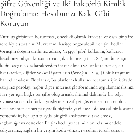
Şifre Güvenliği ve İki Faktörlü Kimlik
Doğrulama: Hesabınızı Kale Gibi
Koruyun
Kuruluş girişinizin korunması, öncelikli olarak kuvvetli ve eşsiz bir şifre
tercihiyle start alır. Muntazam, basitçe öngörülebilir erişim kodları
(örneğin doğum tarihiniz, adınız, “123456” gibi) kullanım, kullanıcı
hesabınızı bilişim korsanlarına açıkta haline getirir. Sağlam bir erişim
kodu, asgari 10-12 karakterden ibaret olmalı ve üst karakterler, alt
karakterler, dijitler ve özel işaretlerin (örneğin !, ?, #, $) bir karışımını
barındırmalıdır. Ek olarak, Bu platform kullanıcı hesabınız için istifade
ettiğiniz parolayı hiçbir diğer internet platformunda uygulamamalısınız.
Her yer için başka bir şifre oluşturmak, ihtimal dahilinde bir bilgi
sızması vakasında farklı girişlerinizin zafiyet göstermesini mani olur.
Gizli anahtarlarınızı periyodik biçimde yenilemek de makul bir koruma
yöntemidir; her üç altı ayda bir gizli anahtarınızı tazelemek,
sağlamlığınızı destekler. Erişim kodu yönetimi alanında mücadele
ediyorsanız, sağlam bir erişim kodu yönetici yazılımı tercih etmeyi