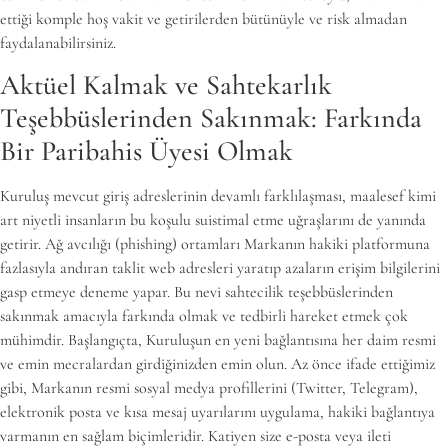
ettiği komple hoş vakit ve getirilerden bütünüyle ve risk almadan
faydalanabilirsiniz.
Aktüel Kalmak ve Sahtekarlık
Teşebbüslerinden Sakınmak: Farkında
Bir Paribahis Üyesi Olmak
Kuruluş mevcut giriş adreslerinin devamlı farklılaşması, maalesef kimi
art niyetli insanların bu koşulu suistimal etme uğraşlarını de yanında
getirir. Ağ avcılığı (phishing) ortamları Markanın hakiki platformuna
fazlasıyla andıran taklit web adresleri yaratıp azaların erişim bilgilerini
gasp etmeye deneme yapar. Bu nevi sahtecilik teşebbüslerinden
sakınmak amacıyla farkında olmak ve tedbirli hareket etmek çok
mühimdir. Başlangıçta, Kuruluşun en yeni bağlantısına her daim resmi
ve emin mecralardan girdiğinizden emin olun. Az önce ifade ettiğimiz
gibi, Markanın resmi sosyal medya profillerini (Twitter, Telegram),
elektronik posta ve kısa mesaj uyarılarını uygulama, hakiki bağlantıya
varmanın en sağlam biçimleridir. Katiyen size e-posta veya ileti