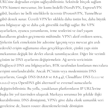
URL’sine doğrudan erişim sağlayabilirsiniz. Sektörde birçok sağlam
VPN hizmeti mevcuttur; bir kısmı bedelli (NordVPN, ExpressVPN
gibi), bazıları ise belli niteliklerle ücretsiz (ProtonVPN, TunnelBear
gibi) destek sunar. Ücretli VPN’ler sıklıkla daha üstün hız, daha büyük
ana bilgisayar ağı ve daha çok güvenlik özelliği sağlar. Bir VPN
ayarlarken, oyuncu yorumlarını, ivme testlerini ve özel yaşam
kurallarını gözden geçirmeniz mühimdir. VPN’i aktif ettikten sonra,
Şirketin fark etmeksizin bir adresine (geçmiş veya mevcut göz ardı
ederek) erişim sağlamanız olası gerçekleşecektir, çünkü yapı sizin
mekanınızı değişik bir devlet olarak tanımlayacaktır. Diğer bir verimli
çözüm ise DNS ayarlarını değiştirmektir. Ağ servis vericinizin
(Sağlayıcı) DNS ana bilgisayarları, BTK tarafından kısıtlanan mecralara
erişimi sınırlandırabilir. Ancak PC’nizin veya modeminizin DNS
ayarlarını, Google DNS (8.8.8.8 ve 8.8.4.4), Cloudflare DNS (1.1.1.1 ve
1.0.0.1) veya OpenDNS gibi alternatif ve evrensel sunucularla
değiştirebilirsiniz. Bu yolla, yasaklanan platformların IP URL’lerine
başka bir yol üzerinden ulaşarak Markaya sorunsuz bir şekilde ilişki
kurabilirsiniz. DNS dönüşümü, VPN’e göre daha eksik uzmanlık veri
gerektirse de, bazen router düzenlemelerinde dönüşüm