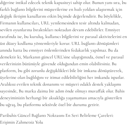
diğerine intikal edecek teknik kapasiteyi sahip olur. Bunun yanı sıra, bu
farklı bağlantı bilgilerini müşterilerine en hızlı yoldan ulaştırmak için
değişik iletişim kanallarını etkin biçimde değerlendirir. Bu böylelikle,
Firmanın kullanıcıları, URL yenilemesinden tesir altında kalmadan,
sevilen oyunlarına bıraktıkları noktadan devam edebilirler. Emniyet
tarafında ise, bu kuruluş, kullanıcı bilgilerini ve parasal aktivitelerini en
üst düzey kodlama yöntemleriyle korur. URL bağlantı dönüşümleri
anında hatta bu emniyet önlemlerinden fedakarlık yapılmaz. Bu da
demektir ki, Markanın güncel URL’sine ulaştığınızda, öznel ve parasal
verilerinizin bütünüyle güvende olduğundan emin olabilirsiniz. Bu
platform, bu gibi zorunlu değişiklikleri bile bir imkana dönüştürerek,
üyelerine olan bağlılığını ve itimat edilebilirliğini her imkanda ispatlar.
Aralıksız evrilen teknik donanımı ve müşteri odaklı destek yaklaşımı
sayesinde, Bu marka daima bir adım önde olmayı muvaffak olur. Bahis
deneyiminizin herhangi bir aksaklığa yaşamaması amacıyla gösterilen
bu uğraş, bu platformu sektörde özel bir duruma getirir.
Paribahis Güncel Bağlantı Noktasını En Seri Belirleme Çareleri:
Erişimin Zahmetsiz Yolu