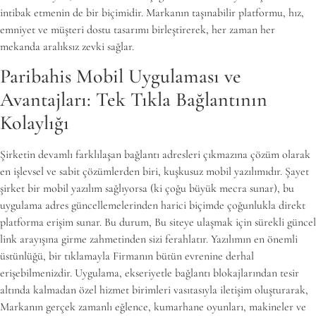
intibak etmenin de bir biçimidir. Markanın taşınabilir platformu, hız,
emniyet ve müşteri dostu tasarımı birleştirerek, her zaman her
mekanda aralıksız zevki sağlar.
Paribahis Mobil Uygulaması ve
Avantajları: Tek Tıkla Bağlantının
Kolaylığı
Şirketin devamlı farklılaşan bağlantı adresleri çıkmazına çözüm olarak
en işlevsel ve sabit çözümlerden biri, kuşkusuz mobil yazılımıdır. Şayet
şirket bir mobil yazılım sağlıyorsa (ki çoğu büyük mecra sunar), bu
uygulama adres güncellemelerinden harici biçimde çoğunlukla direkt
platforma erişim sunar. Bu durum, Bu siteye ulaşmak için sürekli güncel
link arayışına girme zahmetinden sizi ferahlatır. Yazılımın en önemli
üstünlüğü, bir tıklamayla Firmanın bütün evrenine derhal
erişebilmenizdir. Uygulama, ekseriyetle bağlantı blokajlarından tesir
altında kalmadan özel hizmet birimleri vasıtasıyla iletişim oluşturarak,
Markanın gerçek zamanlı eğlence, kumarhane oyunları, makineler ve