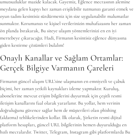
umutsuzluklar mazide kalacak. Gayemiz, Eğlence mecrasının alemine
meydana gelen kapıyı her zaman erişilebilir tutmanızı garanti etmek ve
oyun tadını kesintisiz sürdürmeniz için size uygulanabilir malumatlar
sunmaktır. Korumanızı ve kişisel verilerinizin muhafazasını her zaman
ön planda bırakarak, Bu siteye ulaşım yöntemlerinizi en en iyi
mertebeye çıkaracağız. Hadi, Firmanın kesintisiz eğlence dünyasına
giden kestirme çözümleri bulalım!
Onaylı Kanallar ve Sağlam Ortamlar:
Gerçek Bilgiye Varmanın Çareleri
Firmanın güncel ulaşım URL’sine ulaşmanın en emniyetli ve çabuk
biçimi, her zaman yetkili kaynakları izleme yapmaktır. Kuruluş,
abonelerine mevcut erişim bilgilerini duyurmak için çeşitli resmi
iletişim kanallarını faal olarak yararlanır. Bu yollar, hem verinin
doğruluğunu güvence sağlar hem de müşterileri olası phishing
(aldatma) tehlikelerinden kollar. İlk olarak, Şirketin resmi dijital
platform hesapları, güncel URL bilgilerinin hemen duyurulduğu en
hızlı mecralardır. Twitter, Telegram, Instagram gibi platformlarda Bu