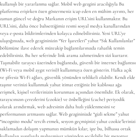
kullanışlı bir yararlanma sağlar. Mobil web gezgini aracılığıyla Bu
platforma erişirken özen göstermeniz icap eden en mühim ayrıntı, her
zaman güncel ve doğru Markanın erişim URL’sini kullanmaktır. Bu
URL’sini, daha önce bahsettiğimiz resmi sosyal medya kanallarından
veya e-posta bildirimlerinden kolayca edinebilirsiniz. Yeni URL’ye
ulaştığınızda, web gezgininizin “Yer İşaretleri” yahut “Sık Kullanılanlar”
bölümüne ilave ederek müteakip bağlantılarınızda rahatlık temin
edebilirsiniz. Bu her seferinde link arama zahmetinden sizi kurtarır.
Taşınabilir tarayıcı üzerinden bağlantıda, güvenli bir internet bağlantısı
(Wi-Fi veya mobil aygıt verisi)) kullanmaya özen gösterin. Halka açık
ve şifresiz Wi-Fi ağları, güvenlik yönünden tehlikeli olabilir. Kendi elde
taşınır verinizi kullanmak yahut itimat ettiğiniz bir kablosuz ağa
erişmek, kişisel verilerinizin korunması açısından önemlidir. Ek olarak,
tarayıcınızın çerezlerini (cookie) ve önbelleğini (cache) periyodik
olarak arındırmak, web adresinin daha hızlı yüklenmesini ve
performansın artmasını sağlar. Web gezgininizde “gizli sekme” yahut
“incognito modu” tercih etmek, sesyon geçmişinizi yahut cookie’lerinizi
saklamadan dolaşım yapmanızı mümkün kılar; işte bu, bilhassa ortak
kullanılan aygıtlarda mahremiyet yönünden seçilebilir bir metottur.