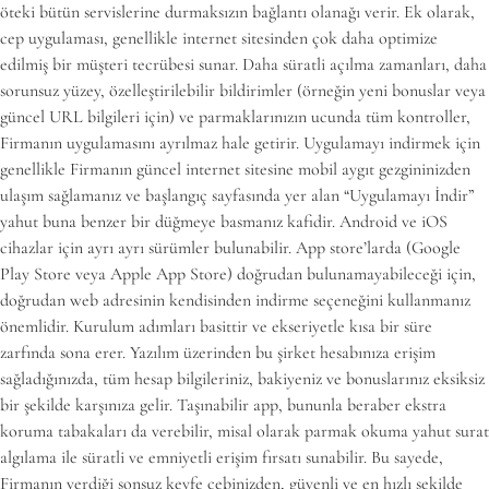
öteki bütün servislerine durmaksızın bağlantı olanağı verir. Ek olarak,
cep uygulaması, genellikle internet sitesinden çok daha optimize
edilmiş bir müşteri tecrübesi sunar. Daha süratli açılma zamanları, daha
sorunsuz yüzey, özelleştirilebilir bildirimler (örneğin yeni bonuslar veya
güncel URL bilgileri için) ve parmaklarınızın ucunda tüm kontroller,
Firmanın uygulamasını ayrılmaz hale getirir. Uygulamayı indirmek için
genellikle Firmanın güncel internet sitesine mobil aygıt gezgininizden
ulaşım sağlamanız ve başlangıç sayfasında yer alan “Uygulamayı İndir”
yahut buna benzer bir düğmeye basmanız kafidir. Android ve iOS
cihazlar için ayrı ayrı sürümler bulunabilir. App store’larda (Google
Play Store veya Apple App Store) doğrudan bulunamayabileceği için,
doğrudan web adresinin kendisinden indirme seçeneğini kullanmanız
önemlidir. Kurulum adımları basittir ve ekseriyetle kısa bir süre
zarfında sona erer. Yazılım üzerinden bu şirket hesabınıza erişim
sağladığınızda, tüm hesap bilgileriniz, bakiyeniz ve bonuslarınız eksiksiz
bir şekilde karşınıza gelir. Taşınabilir app, bununla beraber ekstra
koruma tabakaları da verebilir, misal olarak parmak okuma yahut surat
algılama ile süratli ve emniyetli erişim fırsatı sunabilir. Bu sayede,
Firmanın verdiği sonsuz keyfe cebinizden, güvenli ve en hızlı şekilde