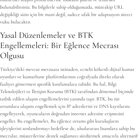
bulunabilirsiniz. Bu bilgilerle sahip olduğunuzda, müteakip URL
değişikliği sizin için bir mani değil, sadece ufak bir adaptasyon süreci
vuku bulacaktır.
Yasal Düzenlemeler ve BTK
Engellemeleri: Bir Eğlence Mecrası
Olgusu
Türkiye’deki mevcut mevzuata istinaden, ecnebi kökenli dijital kumar
oyunları ve kumarhane platformlarının coğrafyada direkt olarak
faaliyet göstermesi spesifik kısıtlamalara tabidir. Bu hal, Bilgi
Teknolojileri ve İletişim Kurumu (BTK) tarafından dönemsel biçimde
tatbik edilen ulaşım engellemelerini yanında taşır. BTK, bu tür
ortamlara ulaşımı engellemek için IP adreslerini ve DNS kayıtlarını
engelleyerek, oyuncuların doğrudan internet adresine erişmesini
engeller. Bu engellemeler, Bu eğlence ortamı gibi kuruluşların
işleyişlerini sonlandırmayı hedeflese de, uluslararası lisanslara sahip bu
mecralar, müşterilerine destek sağlamayı sürdürmek amacıyla alternatif