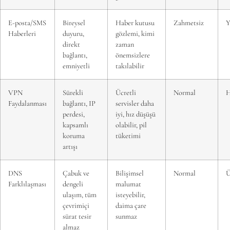
E-posta/SMS
Bireysel
Haber kutusu
Zahmetsiz
Y
Haberleri
duyuru,
gözlemi, kimi
direkt
zaman
bağlantı,
önemsizlere
emniyetli
takılabilir
VPN
Sürekli
Ücretli
Normal
H
Faydalanması
bağlantı, IP
servisler daha
perdesi,
iyi, hız düşüşü
kapsamlı
olabilir, pil
koruma
tüketimi
artışı
DNS
Çabuk ve
Bilişimsel
Normal
Ü
Farklılaşması
dengeli
malumat
ulaşım, tüm
isteyebilir,
çevrimiçi
daima çare
sürat tesir
sunmaz
almaz