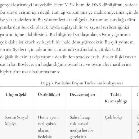
gerçekleştirmeyi isteyebilir. Hem VPN hem de DNS dönüşümü, sadece
Bu siteye erişim için değil, tüm ağ korumanız ve mahremiyetiniz için de
işe yarar aletlerdir. Bu yöntemleri aracılığıyla, Kurumun sunduğu tüm
şanslardan sürekli olarak fayda sağlayabilir ve sayısal serbestliğinizi
garanti içine alabilirsiniz. Bu bilişimsel yaklaşımlar, Oyun yaşantınızı
çok daha istikrarlı ve keyifli bir hale dönüştürecektir. Bu çift yöntem,
Firma üyeleri için adeta bir can simidi vasfındadır, çünkü URL
değişikliklerini takip yapma derdinden azad ederek, direkt ilişki fırsatı
sunarlar. Böylece, en hoşlandığınız oyunlara ve oyun alternatiflerine
hiçbir süre uzak bulunmazsınız.
Değişik Paribahis Erişim Türlerinin Mukayesesi
Ulaşım Şekli
Üstünlükleri
Dezavantajları
Tatbik
G
Karmaşıklığı
Resmi Sosyal
Hemen yeni
Sahte hesap
Çok kolay
Ü
Medya
veri, çabuk
risk, sosyal
(
ulaşım,
medya hesabı
p
bedelsiz
gerektirir