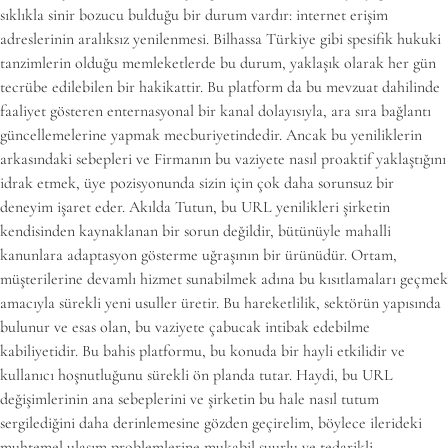
sıklıkla sinir bozucu bulduğu bir durum vardır: internet erişim
adreslerinin aralıksız yenilenmesi. Bilhassa Türkiye gibi spesifik hukuki
tanzimlerin olduğu memleketlerde bu durum, yaklaşık olarak her gün
tecrübe edilebilen bir hakikattir. Bu platform da bu mevzuat dahilinde
faaliyet gösteren enternasyonal bir kanal dolayısıyla, ara sıra bağlantı
güncellemelerine yapmak mecburiyetindedir. Ancak bu yeniliklerin
arkasındaki sebepleri ve Firmanın bu vaziyete nasıl proaktif yaklaştığını
idrak etmek, üye pozisyonunda sizin için çok daha sorunsuz bir
deneyim işaret eder. Akılda Tutun, bu URL yenilikleri şirketin
kendisinden kaynaklanan bir sorun değildir, bütünüyle mahalli
kanunlara adaptasyon gösterme uğraşının bir ürünüdür. Ortam,
müşterilerine devamlı hizmet sunabilmek adına bu kısıtlamaları geçmek
amacıyla sürekli yeni usuller üretir. Bu hareketlilik, sektörün yapısında
bulunur ve esas olan, bu vaziyete çabucak intibak edebilme
kabiliyetidir. Bu bahis platformu, bu konuda bir hayli etkilidir ve
kullanıcı hoşnutluğunu sürekli ön planda tutar. Haydi, bu URL
değişimlerinin ana sebeplerini ve şirketin bu hale nasıl tutum
sergilediğini daha derinlemesine gözden geçirelim, böylece ilerideki
muhtemel ulaşım problemlerine mukabil şuurlu ve tedarikli