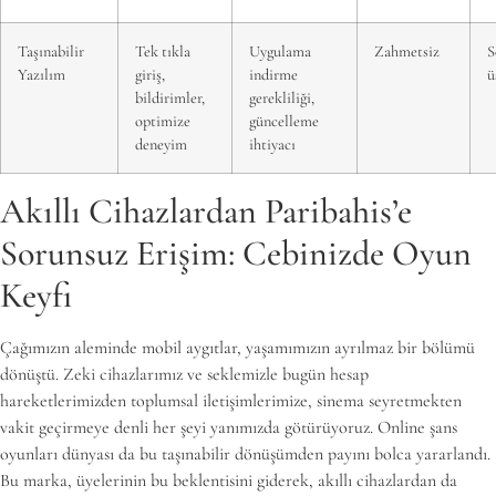
Taşınabilir
Tek tıkla
Uygulama
Zahmetsiz
S
Yazılım
giriş,
indirme
ü
bildirimler,
gerekliliği,
optimize
güncelleme
deneyim
ihtiyacı
Akıllı Cihazlardan Paribahis’e
Sorunsuz Erişim: Cebinizde Oyun
Keyfi
Çağımızın aleminde mobil aygıtlar, yaşamımızın ayrılmaz bir bölümü
dönüştü. Zeki cihazlarımız ve seklemizle bugün hesap
hareketlerimizden toplumsal iletişimlerimize, sinema seyretmekten
vakit geçirmeye denli her şeyi yanımızda götürüyoruz. Online şans
oyunları dünyası da bu taşınabilir dönüşümden payını bolca yararlandı.
Bu marka, üyelerinin bu beklentisini giderek, akıllı cihazlardan da