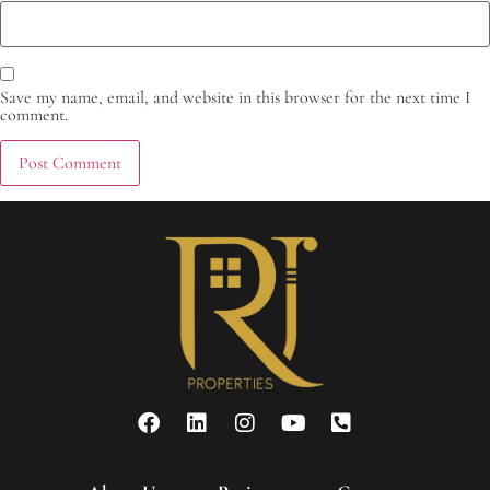
Save my name, email, and website in this browser for the next time I
comment.