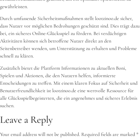
gewährleisten.
Durch umfassende Sicherheitsmaßnahmen stellt lootzinoo.de sicher,
dass Nutzer vor möglichen Bedrohungen geschützt sind. Dies trägt dazu
bei, ein sicheres Online-Glücksspiel zu fördern. Bei verdächtigen
Aktivitäten können sich betroffene Nutzer direkt an den
Seitenbetreiber wenden, um Unterstützung zu erhalten und Probleme
schnell zu klären.
Zusätzlich bietet die Plattform Informationen zu aktuellen Boni,
Spielen und Aktionen, die den Nutzern helfen, informierte
Entscheidungen zu treffen. Mit einem klaren Fokus auf Sicherheit und
Benutzerfreundlichkeit ist lootzinoo.de eine wertvolle Ressource für
alle Glücksspielbegeisterten, die ein angenehmes und sicheres Erlebnis
suchen.
Leave a Reply
Your email address will not be published.
Required fields are marked
*