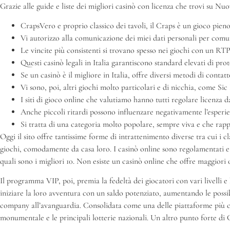
Grazie alle guide e liste dei migliori casinò con licenza che trovi su Nu
CrapsVero e proprio classico dei tavoli, il Craps è un gioco pieno 
Vi autorizzo alla comunicazione dei miei dati personali per comun
Le vincite più consistenti si trovano spesso nei giochi con un RTP
Questi casinò legali in Italia garantiscono standard elevati di prot
Se un casinò è il migliore in Italia, offre diversi metodi di contatt
Vi sono, poi, altri giochi molto particolari e di nicchia, come Si
I siti di gioco online che valutiamo hanno tutti regolare licenza
Anche piccoli ritardi possono influenzare negativamente l’esperie
Si tratta di una categoria molto popolare, sempre viva e che rappr
Oggi il sito offre tantissime forme di intrattenimento diverse tra cui i cl
giochi, comodamente da casa loro. I casinò online sono regolamentati e c
quali sono i migliori 10. Non esiste un casinò online che offre maggiori 
Il programma VIP, poi, premia la fedeltà dei giocatori con vari livelli 
iniziare la loro avventura con un saldo potenziato, aumentando le possibi
company all’avanguardia. Consolidata come una delle piattaforme più co
monumentale e le principali lotterie nazionali. Un altro punto forte d