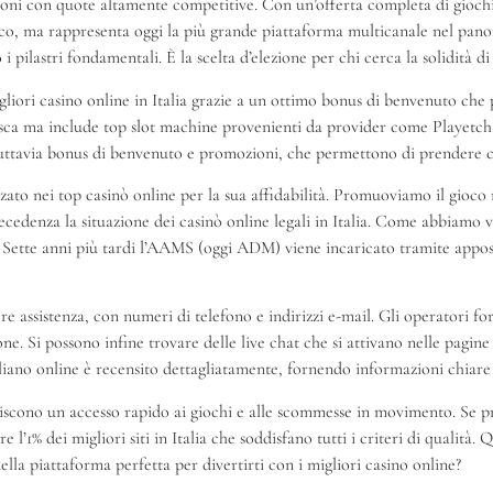
oni con quote altamente competitive. Con un’offerta completa di giochi
ico, ma rappresenta oggi la più grande piattaforma multicanale nel pano
i pilastri fondamentali. È la scelta d’elezione per chi cerca la solidità d
iori casino online in Italia grazie a un ottimo bonus di benvenuto che p
zzesca ma include top slot machine provenienti da provider come Playetch
o tuttavia bonus di benvenuto e promozioni, che permettono di prendere c
ato nei top casinò online per la sua affidabilità. Promuoviamo il gioco 
enza la situazione dei casinò online legali in Italia. Come abbiamo vis
Sette anni più tardi l’AAMS (oggi ADM) viene incaricato tramite apposita l
ere assistenza, con numeri di telefono e indirizzi e-mail. Gli operatori
ne. Si possono infine trovare delle live chat che si attivano nelle pagin
aliano online è recensito dettagliatamente, fornendo informazioni chiare e
iscono un accesso rapido ai giochi e alle scommesse in movimento. Se pref
l’1% dei migliori siti in Italia che soddisfano tutti i criteri di qualità.
ella piattaforma perfetta per divertirti con i migliori casino online?