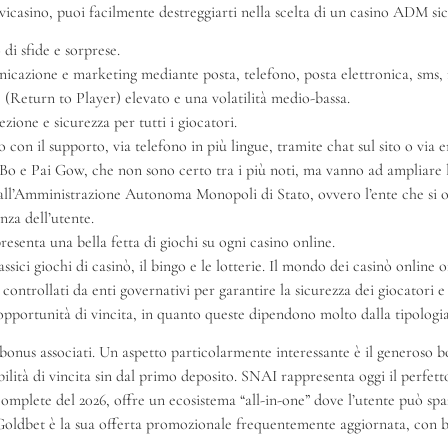
ovicasino, puoi facilmente destreggiarti nella scelta di un casino ADM si
di sfide e sorprese.
icazione e marketing mediante posta, telefono, posta elettronica, sms, 
 (Return to Player) elevato e una volatilità medio-bassa.
ezione e sicurezza per tutti i giocatori.
o con il supporto, via telefono in più lingue, tramite chat sul sito o via e
c Bo e Pai Gow, che non sono certo tra i più noti, ma vanno ad ampliare l
 dall’Amministrazione Autonoma Monopoli di Stato, ovvero l’ente che si o
nza dell’utente.
esenta una bella fetta di giochi su ogni casino online.
assici giochi di casinò, il bingo e le lotterie. Il mondo dei casinò online 
ontrollati da enti governativi per garantire la sicurezza dei giocatori e
opportunità di vincita, in quanto queste dipendono molto dalla tipologia d
e bonus associati. Un aspetto particolarmente interessante è il generoso 
lità di vincita sin dal primo deposito. SNAI rappresenta oggi il perfetto
mplete del 2026, offre un ecosistema “all-in-one” dove l’utente può sp
i Goldbet è la sua offerta promozionale frequentemente aggiornata, con