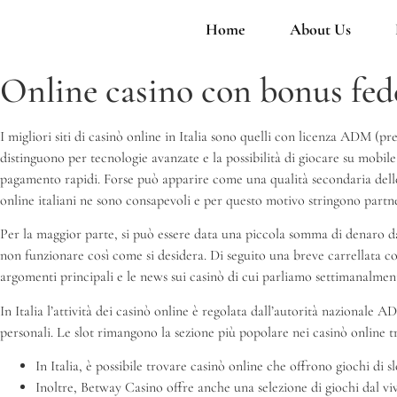
Home
About Us
Online casino con bonus fed
I migliori siti di casinò online in Italia sono quelli con licenza ADM (pr
distinguono per tecnologie avanzate e la possibilità di giocare su mobile
pagamento rapidi. Forse può apparire come una qualità secondaria delle c
online italiani ne sono consapevoli e per questo motivo stringono partn
Per la maggior parte, si può essere data una piccola somma di denaro da
non funzionare così come si desidera. Di seguito una breve carrellata co
argomenti principali e le news sui casinò di cui parliamo settimanalmen
In Italia l’attività dei casinò online è regolata dall’autorità nazionale A
personali. Le slot rimangono la sezione più popolare nei casinò online tra
In Italia, è possibile trovare casinò online che offrono giochi di
Inoltre, Betway Casino offre anche una selezione di giochi dal viv