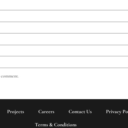
 I comment.
Projects
Careers
Contact Us
Privacy Po
Terms & Conditions