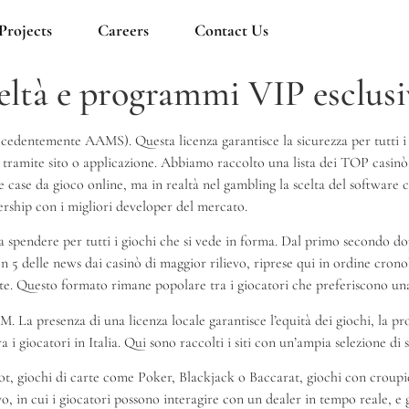
Projects
Careers
Contact Us
eltà e programmi VIP esclusi
ecedentemente AAMS). Questa licenza garantisce la sicurezza per tutti i nuo
 tramite sito o applicazione. Abbiamo raccolto una lista dei TOP casinò o
ase da gioco online, ma in realtà nel gambling la scelta del software co
ership con i migliori developer del mercato.
 spendere per tutti i giochi che si vede in forma. Dal primo secondo dop
n 5 delle news dai casinò di maggior rilievo, riprese qui in ordine cron
te. Questo formato rimane popolare tra i giocatori che preferiscono una
DM. La presenza di una licenza locale garantisce l’equità dei giochi, la pr
 i giocatori in Italia. Qui sono raccolti i siti con un’ampia selezione di 
 slot, giochi di carte come Poker, Blackjack o Baccarat, giochi con crou
o, in cui i giocatori possono interagire con un dealer in tempo reale, e