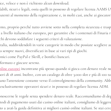
lice, veloce e non è richiesto alcun download.
ili, sicuri e legali, ossia quelli in possesso di regolare licenza AAMS 
 utenti al momento della registrazione e, in molti casi, anche ai giocatori
ento, proprio perché tutto avviene sotto nella completa sicurezza e tras
a livello italiano che europeo, per garantire che i contenuti di Finaria
iochi devono soddisfare i seguenti criteri di valutazione.
 Italia, suddividendoli in varie categorie in modo che possiate scegliere
empre nuovi, diversificati in base ai vari tipi di giochi.
nici come PayPal e Skrill, e bonifici bancari.
nformato e giocare sereno.
nline europei
incontrano più spesso quando si gioca con denaro reale ne
nori di 18 anni. Inoltre, con un catalogo di oltre 3.000 slot e più di 100 
no l’attenzione costante verso il coinvolgimento della community. Abbia
 esclusivamente operatori sicuri e in possesso di regolare licenza ADM.
noscerne le regole senza spendere denaro reale. Raccomandiamo di deposit
i di pagamento usati dai casino online italiani, consigliamo di leggere 
 a 2026 la guida definitiva ai migliori casinò online italiani. Se stai cerc