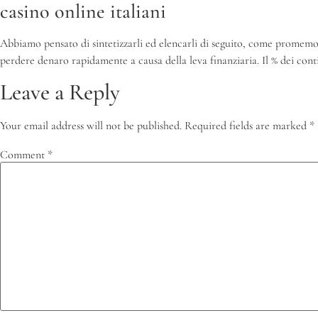
casino online italiani
Abbiamo pensato di sintetizzarli ed elencarli di seguito, come promemori
perdere denaro rapidamente a causa della leva finanziaria. Il % dei conti
Leave a Reply
Your email address will not be published.
Required fields are marked
*
Comment
*