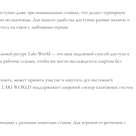
оступно даже при минимальных ставках, что делает турнирную
ми по платежам. Для вашего удобства доступны разные валюты и
етесь на связи с любимыми играми.
альный ресурс Laki World — это ваш надежный способ доступа к
м рабочие ссылки, чтобы вы могли наслаждаться азартом без
 опыта, может принять участие и ощутить дух настоящей
ону. LAKI WORLD поддерживает широкий спектр платёжных систем
риациях с разными лимитами ставок. Для игроков из регионов с