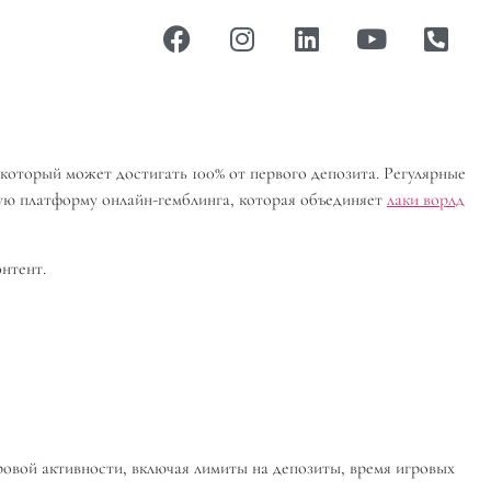
оторый может достигать 100% от первого депозита. Регулярные
ую платформу онлайн-гемблинга, которая объединяет
лаки ворлд
нтент.
вой активности, включая лимиты на депозиты, время игровых