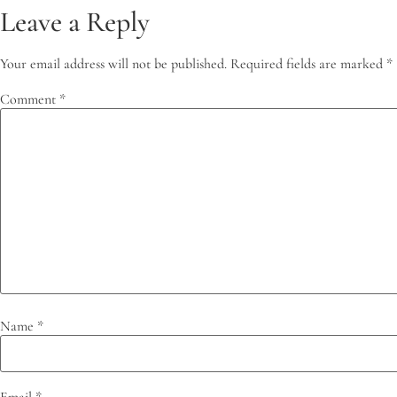
Leave a Reply
Your email address will not be published.
Required fields are marked
*
Comment
*
Name
*
Email
*