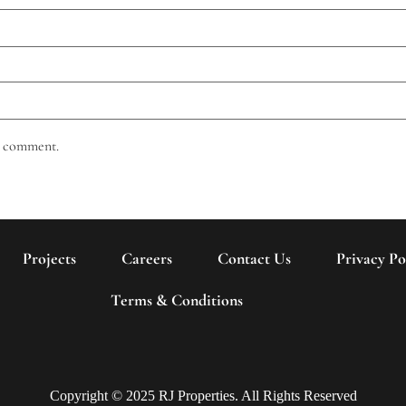
 I comment.
Projects
Careers
Contact Us
Privacy Po
Terms & Conditions
Copyright © 2025 RJ Properties. All Rights Reserved