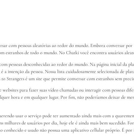
sar com pessoas aleatórias ao redor do mundo. Embora conversar por t
m estranhos de todo o mundo. No Chatki você encontra usuários aleatór
com pessoas desconhecidas ao redor do mundo. Na página inicial da plat
 é a intenção da pessoa. Nossa lista cuidadosamente selecionada de plat
o Strangers é um site que permite conversar com estranhos sem precisa
e websites para fazer suas vídeo chamadas ou interagir com pessoas dif
lquer hora e em qualquer lugar. Por fim, não poderíamos deixar de me
erendo usar o serviço pode ter aumentado ainda mais com a quarentena
ns milhares de usuários por dia, hoje ele é ainda mais bem sucedido. For
 conhecido e usado não possua uma aplicativo cellular próprio. É por 