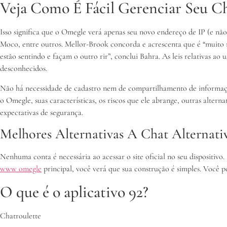
Veja Como É Fácil Gerenciar Seu C
Isso significa que o Omegle verá apenas seu novo endereço de IP (e nã
Moco, entre outros. Mellor-Brook concorda e acrescenta que é “muito
estão sentindo e façam o outro rir”, conclui Bahra. As leis relativas ao 
desconhecidos.
Não há necessidade de cadastro nem de compartilhamento de informaçõe
o Omegle, suas características, os riscos que ele abrange, outras alter
expectativas de segurança.
Melhores Alternativas A Chat Alternati
Nenhuma conta é necessária ao acessar o site oficial no seu dispositivo. 
www omegle
principal, você verá que sua construção é simples. Você po
O que é o aplicativo 92?
Chatroulette