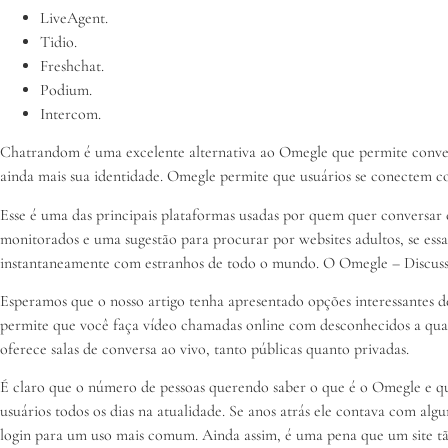
LiveAgent.
Tidio.
Freshchat.
Podium.
Intercom.
Chatrandom é uma excelente alternativa ao Omegle que permite conver
ainda mais sua identidade. Omegle permite que usuários se conectem co
Esse é uma das principais plataformas usadas por quem quer conversar 
monitorados e uma sugestão para procurar por websites adultos, se essa
instantaneamente com estranhos de todo o mundo. O Omegle – Discuss t
Esperamos que o nosso artigo tenha apresentado opções interessantes d
permite que você faça vídeo chamadas online com desconhecidos a qua
oferece salas de conversa ao vivo, tanto públicas quanto privadas.
É claro que o número de pessoas querendo saber o que é o Omegle e qu
usuários todos os dias na atualidade. Se anos atrás ele contava com algu
login para um uso mais comum. Ainda assim, é uma pena que um site tão