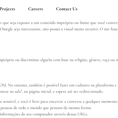
Projects
Careers
Contact Us
ir que seja exposto a um conteúdo impróprio ou limite que você conver
do Omegle seja interessante, não possui o visual muito atrativo. O site
mpróprio ou discriminar alguém com base na religião, gênero, raça ou n
OS). No entanto, também é possível fazer um cadastro na plataforma e g
rar na sala”, na página inicial, e espere até ser redirecionado.
o sensível, e você é livre para encerrar a conversa a qualquer momento.
com pessoas de todo o mundo que pensam da mesma forma.
 informações do seu computador através dessas URLs.