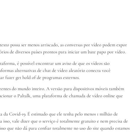
exto possa ser menos arriscado, as conversas por vídeo podem expor
ios de diversos países prontos para iniciar um bate papo por vídeo.
aforma, é possível encontrar um aviso de que os vídeos são
aformas alternativas de chat de vídeo aleatório conecta você
r fazer get hold of de programas externos.
erentes do mundo inteiro. A versão para dispositivos móveis também
ncionar o Paltalk, uma plataforma de chamada de vídeo online que
 da Covid-19. É estimado que ele tenha pelo menos 1 milhão de
a isso, vale dizer que o serviço é totalmente gratuito e nem precisa de
isso que não dá para confiar totalmente no uso do site quando estamos