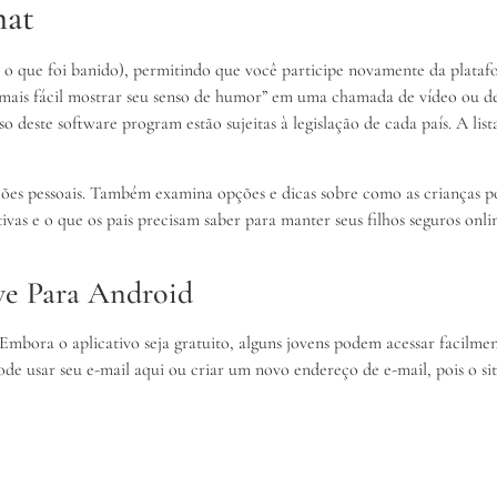
hat
o o que foi banido), permitindo que você participe novamente da plata
 mais fácil mostrar seu senso de humor” em uma chamada de vídeo ou d
uso deste software program estão sujeitas à legislação de cada país. A lis
s pessoais. Também examina opções e dicas sobre como as crianças pod
nativas e o que os pais precisam saber para manter seus filhos seguros 
ve Para Android
Embora o aplicativo seja gratuito, alguns jovens podem acessar facilmente
de usar seu e-mail aqui ou criar um novo endereço de e-mail, pois o site