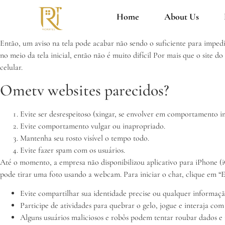
Home
About Us
Então, um aviso na tela pode acabar não sendo o suficiente para imped
no meio da tela inicial, então não é muito difícil Por mais que o site 
celular.
Ometv websites parecidos?
Evite ser desrespeitoso (xingar, se envolver em comportamento i
Evite comportamento vulgar ou inapropriado.
Mantenha seu rosto visível o tempo todo.
Evite fazer spam com os usuários.
Até o momento, a empresa não disponibilizou aplicativo para iPhone (i
pode tirar uma foto usando a webcam. Para iniciar o chat, clique em “Ent
Evite compartilhar sua identidade precise ou qualquer informaçã
Participe de atividades para quebrar o gelo, jogue e interaja 
Alguns usuários maliciosos e robôs podem tentar roubar dados e