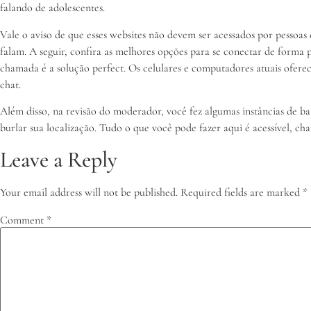
falando de adolescentes.
Vale o aviso de que esses websites não devem ser acessados por pessoas
falam. A seguir, confira as melhores opções para se conectar de forma p
chamada é a solução perfect. Os celulares e computadores atuais oferec
chat.
Além disso, na revisão do moderador, você fez algumas instâncias de 
burlar sua localização. Tudo o que você pode fazer aqui é acessível, cha
Leave a Reply
Your email address will not be published.
Required fields are marked
*
Comment
*