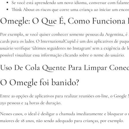
Se você está aprendendo um novo idioma, conversar com falantes
Think About os riscos que corre uma criança ao iniciar um enco
Omegle: O Que É, Como Funciona 
Por exemplo, se você quiser conhecer somente pessoas da Argentina, é s
cards para os lados. O InternationalCupid é um dos aplicativos de paq
usuário verifique ‘últimos seguidores no Instagram’ sem a exigência de
possível visualizar essa informação clicando sobre o nome do usuário.
Uso De Cola Quente Para Limpar Conect
O Omegle foi banido?
Entre as opções de aplicativos para realizar reuniões on-line, o Googl
250 pessoas e 24 horas de duração.
Nesses casos, o ideal é desligar a chamada imediatamente e bloquear o
maiores de 18 anos, não sendo adequado para crianças, por exemplo.