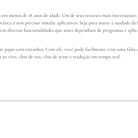
 com menos de 18 anos de idade. Um de seus recursos mais interessantes
rática e sem precisar instalar aplicativos. Seja para matar a saudade da
em diversas funcionalidades que antes dependiam de programas e aplicati
bate-papo com estranhos. Com ele, você pode facilmente criar uma fals
t ao vivo, chat de voz, chat de texto e tradução em tempo real.