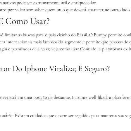
 nativos pode ser extremamente útil e enriquecedor.
ntro por vídeo sem saber quem ou o que deverá aparecer no outro lado
E Como Usar?
ó limitar as buscas para o país vizinho do Brasil. O Bumpy permite con
uera internacionais mais famosos do segmento e permite que pessoas de
 login e permissões de acesso; veja como usar Contudo, a plataforma exi
or Do Iphone Viraliza; É Seguro?
e Meet está em uma posição de destaque. Bastante well-liked, a platafo
 usuário. Existem cuidados que devem ser seguidos para manter a sua se