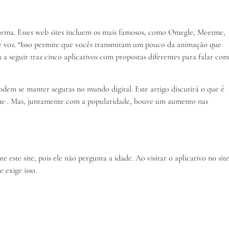
forma. Esses web sites incluem os mais famosos, como Omegle, Meetme,
e voz. “Isso permite que vocês transmitam um pouco da animação que
ta a seguir traz cinco aplicativos com propostas diferentes para falar com
em se manter seguras no mundo digital. Este artigo discutirá o que é
online . Mas, juntamente com a popularidade, houve um aumento nas
 este site, pois ele não pergunta a idade. Ao visitar o aplicativo no site
 exige isso.