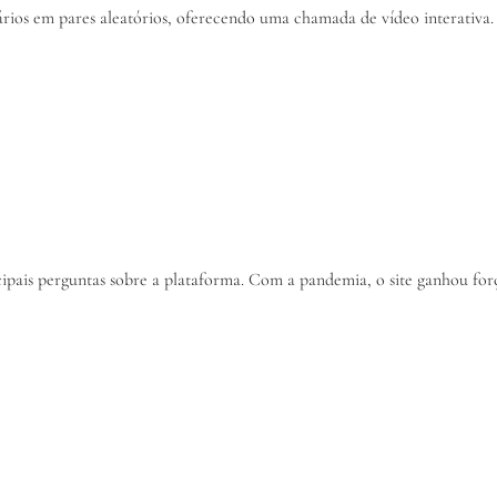
ários em pares aleatórios, oferecendo uma chamada de vídeo interativa.
ncipais perguntas sobre a plataforma. Com a pandemia, o site ganhou fo