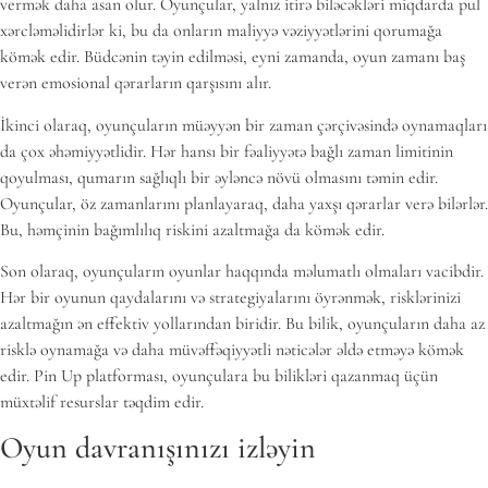
vermək daha asan olur. Oyunçular, yalnız itirə biləcəkləri miqdarda pul
xərcləməlidirlər ki, bu da onların maliyyə vəziyyətlərini qorumağa
kömək edir. Büdcənin təyin edilməsi, eyni zamanda, oyun zamanı baş
verən emosional qərarların qarşısını alır.
İkinci olaraq, oyunçuların müəyyən bir zaman çərçivəsində oynamaqları
da çox əhəmiyyətlidir. Hər hansı bir fəaliyyətə bağlı zaman limitinin
qoyulması, qumarın sağlıqlı bir əyləncə növü olmasını təmin edir.
Oyunçular, öz zamanlarını planlayaraq, daha yaxşı qərarlar verə bilərlər.
Bu, həmçinin bağımlılıq riskini azaltmağa da kömək edir.
Son olaraq, oyunçuların oyunlar haqqında məlumatlı olmaları vacibdir.
Hər bir oyunun qaydalarını və strategiyalarını öyrənmək, risklərinizi
azaltmağın ən effektiv yollarından biridir. Bu bilik, oyunçuların daha az
risklə oynamağa və daha müvəffəqiyyətli nəticələr əldə etməyə kömək
edir. Pin Up platforması, oyunçulara bu bilikləri qazanmaq üçün
müxtəlif resurslar təqdim edir.
Oyun davranışınızı izləyin