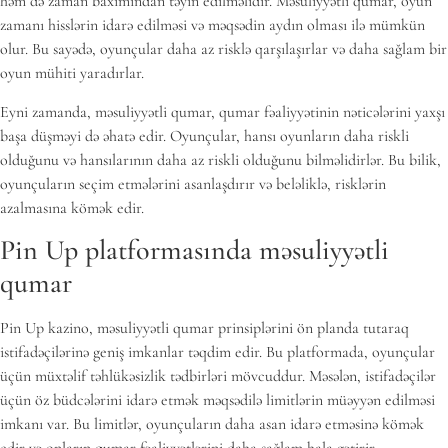
həm də zaman baxımından təyin edilməlidir. Məsuliyyətli qumar, oyun
zamanı hisslərin idarə edilməsi və məqsədin aydın olması ilə mümkün
olur. Bu sayədə, oyunçular daha az risklə qarşılaşırlar və daha sağlam bir
oyun mühiti yaradırlar.
Eyni zamanda, məsuliyyətli qumar, qumar fəaliyyətinin nəticələrini yaxşı
başa düşməyi də əhatə edir. Oyunçular, hansı oyunların daha riskli
olduğunu və hansılarının daha az riskli olduğunu bilməlidirlər. Bu bilik,
oyunçuların seçim etmələrini asanlaşdırır və beləliklə, risklərin
azalmasına kömək edir.
Pin Up platformasında məsuliyyətli
qumar
Pin Up kazino, məsuliyyətli qumar prinsiplərini ön planda tutaraq
istifadəçilərinə geniş imkanlar təqdim edir. Bu platformada, oyunçular
üçün müxtəlif təhlükəsizlik tədbirləri mövcuddur. Məsələn, istifadəçilər
üçün öz büdcələrini idarə etmək məqsədilə limitlərin müəyyən edilməsi
imkanı var. Bu limitlər, oyunçuların daha asan idarə etməsinə kömək