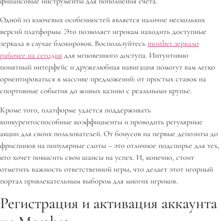
финансовые инструменты для пополнения счета.
Одной из ключевых особенностей является наличие нескольких
версий платформы. Это позволяет игрокам находить доступные
зеркала в случае блокировок. Воспользуйтесь
mostbet зеркало
рабочее на сегодня
для мгновенного доступа. Интуитивно
понятный интерфейс и дружелюбная навигация помогут вам легко
ориентироваться в массиве предложений: от простых ставок на
спортивные события до живых казино с реальными крупье.
Кроме того, платформе удается поддерживать
конкурентоспособные коэффициенты и проводить регулярные
акции для своих пользователей. От бонусов на первые депозиты до
фриспинов на популярные слоты – это отличное подспорье для тех,
кто хочет повысить свои шансы на успех. И, конечно, стоит
отметить важность ответственной игры, что делает этот игорный
портал привлекательным выбором для многих игроков.
Регистрация и активация аккаунта