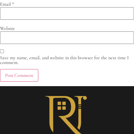
Email
*
Website
Save my name, email, and website in this browser for the next time I
comment.