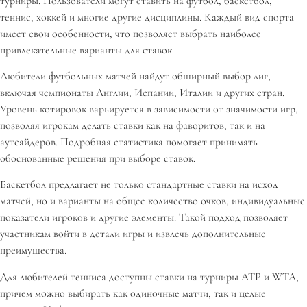
турниры. Пользователи могут ставить на футбол, баскетбол,
теннис, хоккей и многие другие дисциплины. Каждый вид спорта
имеет свои особенности, что позволяет выбрать наиболее
привлекательные варианты для ставок.
Любители футбольных матчей найдут обширный выбор лиг,
включая чемпионаты Англии, Испании, Италии и других стран.
Уровень котировок варьируется в зависимости от значимости игр,
позволяя игрокам делать ставки как на фаворитов, так и на
аутсайдеров. Подробная статистика помогает принимать
обоснованные решения при выборе ставок.
Баскетбол предлагает не только стандартные ставки на исход
матчей, но и варианты на общее количество очков, индивидуальные
показатели игроков и другие элементы. Такой подход позволяет
участникам войти в детали игры и извлечь дополнительные
преимущества.
Для любителей тенниса доступны ставки на турниры ATP и WTA,
причем можно выбирать как одиночные матчи, так и целые