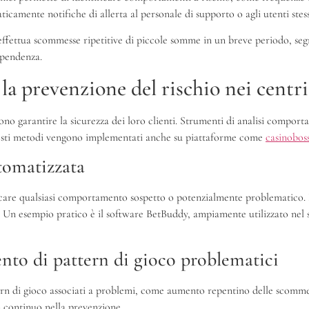
amente notifiche di allerta al personale di supporto o agli utenti stess
effettua scommesse ripetitive di piccole somme in un breve periodo, s
ipendenza.
la prevenzione del rischio nei centr
o garantire la sicurezza dei loro clienti. Strumenti di analisi comportam
 questi metodi vengono implementati anche su piattaforme come
casinobos
tomatizzata
icare qualsiasi comportamento sospetto o potenzialmente problematico. B
. Un esempio pratico è il software BetBuddy, ampiamente utilizzato nel s
mento di pattern di gioco problematici
ern di gioco associati a problemi, come aumento repentino delle scommesse
o continuo nella prevenzione.