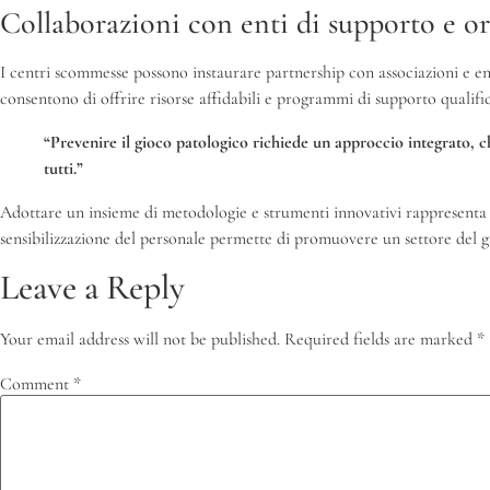
Collaborazioni con enti di supporto e or
I centri scommesse possono instaurare partnership con associazioni e 
consentono di offrire risorse affidabili e programmi di supporto qualifi
“Prevenire il gioco patologico richiede un approccio integrato, c
tutti.”
Adottare un insieme di metodologie e strumenti innovativi rappresenta i
sensibilizzazione del personale permette di promuovere un settore del gi
Leave a Reply
Your email address will not be published.
Required fields are marked
*
Comment
*