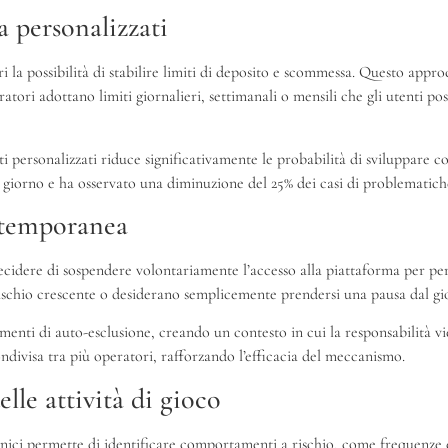
 personalizzati
ri la possibilità di stabilire limiti di deposito e scommessa. Questo approc
tori adottano limiti giornalieri, settimanali o mensili che gli utenti 
miti personalizzati riduce significativamente le probabilità di sviluppar
 giorno e ha osservato una diminuzione del 25% dei casi di problematich
e temporanea
idere di sospendere volontariamente l’accesso alla piattaforma per perio
rischio crescente o desiderano semplicemente prendersi una pausa dal gi
menti di auto-esclusione, creando un contesto in cui la responsabilità vi
divisa tra più operatori, rafforzando l’efficacia del meccanismo.
le attività di gioco
tronici permette di identificare comportamenti a rischio, come frequenze