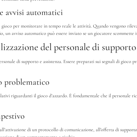
e avvisi automatici
i gioco per monitorare in tempo reale le attività. Quando vengono rileva
empio, un avviso automatico può essere inviato se un giocatore scommette
lizzazione del personale di supporto
rsonale di supporto e assistenza. Essere preparati sui segnali di gioco 
oco problematico
ativi riguardanti il gioco d’azzardo. È fondamentale che il personale rico
mpestivo
ll’attivazione di un protocollo di comunicazione, all’offerta di support
iduazione di un comportamento a rischio.