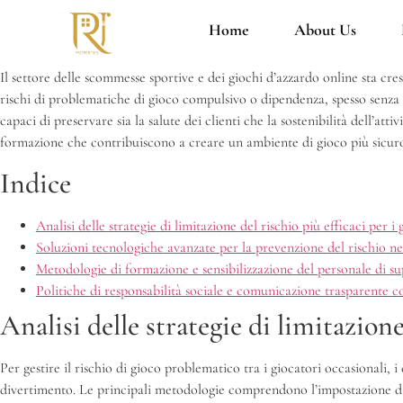
Home
About Us
Il settore delle scommesse sportive e dei giochi d’azzardo online sta cres
rischi di problematiche di gioco compulsivo o dipendenza, spesso senza 
capaci di preservare sia la salute dei clienti che la sostenibilità dell’a
formazione che contribuiscono a creare un ambiente di gioco più sicuro
Indice
Analisi delle strategie di limitazione del rischio più efficaci per i
Soluzioni tecnologiche avanzate per la prevenzione del rischio ne
Metodologie di formazione e sensibilizzazione del personale di s
Politiche di responsabilità sociale e comunicazione trasparente co
Analisi delle strategie di limitazione
Per gestire il rischio di gioco problematico tra i giocatori occasionali
divertimento. Le principali metodologie comprendono l’impostazione di li