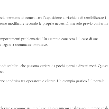
cio permette di controllare l’esposizione al rischio e di sensibilizzare i
possono modificare secondo le proprie necessità, ma solo previo conferma
e comportamenti problematici. Un esempio concreto è il caso di una
e legate a scommesse impulsive.
di stabiliti, che possono variare da pochi giorni a diversi mesi. Queste
oco.
ene condivisa tra operatore e cliente. Un esempio pratico è il portale
 elevate o scommesse impulsive. Questi sistemi analizzano in tempo reale