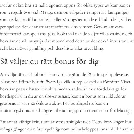
Det är också bra att hålla ögonen öppna för olika typer av kampanjer
som erbjuds över tid. Många casinon erbjuder temporära kampanjer,
som veckospecifika bonusar eller säsongsbetonade erbjudanden, vilket
ger spelare fler chanser att maximera sina vinster. Genom att vara
informerad kan spelarna göra kloka val när de väljer vilka casinon och
bonusar de vill utnyttja. I samband med detta är det också intressant att
reflektera över gambling och dess historiska utveckling.
Så väljer du rätt bonus för dig
Att välja rätt casinobonus kan vara avgörande för din spelupplevelse.
Först och främst bör du överväga vilken typ av spel du föredrar. Vissa
bonusar passar bättre för slots medan andra är mer fördelaktiga för
bordsspel. Om du är en slot-entusiast, kan en bonus som inkluderar
gratissnurr vara särskilt attraktiv. För bordsspelare kan en
insättningsbonus med högre utbetalningsprocent vara mer fördelaktig.
Ett annat viktigt kriterium är omsättningskravet. Detta krav anger hur
många gånger du måste spela igenom bonusbeloppet innan du kan ta ut