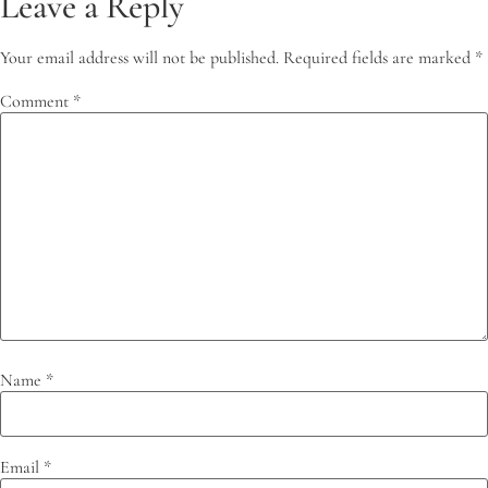
Leave a Reply
Your email address will not be published.
Required fields are marked
*
Comment
*
Name
*
Email
*