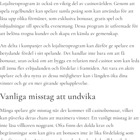
Lojalitetsprogram är också en viktig del av casinovärlden. Genom att
spela regelbundet kan spelare samla poäng som kan användas för att
låsa upp olika förmåner, som exklusiva bonusar, gratis spel och
inbjudningar till speciella evenemang. Dessa program är utformade för
att belöna trogna kunder och skapa en känsla av gemenskap.
Att delta i kampanjer och lojalitetsprogram kan därför ge spelare en
betydande fördel i sitt spelande. Det handlar inte bara om att få
bonusar, utan också om att bygga en relation med casinot som kan leda
till ännu fler erbjudanden och fördelar i framtiden. Att vara en aktiv
spelare och dra nytta av dessa möjligheter kan i längden öka dina
vinster och ge en mer givande spelupplevelse.
Vanliga misstag att undvika
Många spelare gör misstag när det kommer till casinobonusar, vilket
kan påverka deras chans att maximera vinster. Ett vanligt misstag är att
inte läsa villkoren noggrant. Ofta finns det dolda krav och
begränsningar som kan göra att bonusen inte är lika fördelaktig som