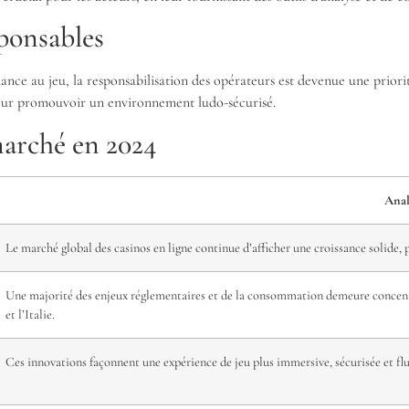
ponsables
ance au jeu, la responsabilisation des opérateurs est devenue une priorité
pour promouvoir un environnement ludo-sécurisé.
marché en 2024
Anal
Le marché global des casinos en ligne continue d’afficher une croissance solide, p
Une majorité des enjeux réglementaires et de la consommation demeure concent
et l’Italie.
Ces innovations façonnent une expérience de jeu plus immersive, sécurisée et flu