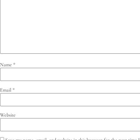
Name
*
Email
*
Website