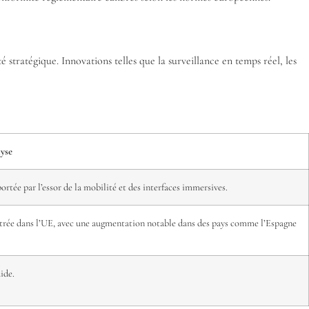
 stratégique. Innovations telles que la surveillance en temps réel, les
yse
ortée par l’essor de la mobilité et des interfaces immersives.
rée dans l’UE, avec une augmentation notable dans des pays comme l’Espagne
ide.