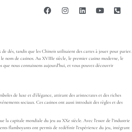
de dés, tandis que les Chinois utilisaient des cartes à jouer pour parier.
 le nom de casinos. Au XVIIIe siècle, le premier casino moderne, le
nos que nous connaissons aujourd’hui, et vous pouvez découvrir
oles de luxe et d’élégance, attirant des aristocrates et des riches
vénements sociaux. Ces casinos ont aussi introduit des règles et des
e la capitale mondiale du jeu au XXe siècle. Avec l’essor de l’industrie
ments flamboyants ont permis de redéfinir l’expérience du jeu, intégrant