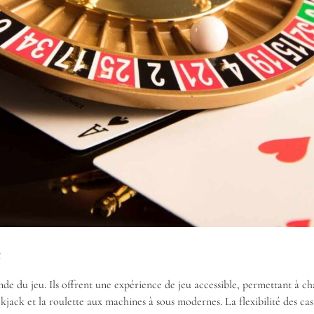
e
onde du jeu. Ils offrent une expérience de jeu accessible, permettant à c
ack et la roulette aux machines à sous modernes. La flexibilité des casin