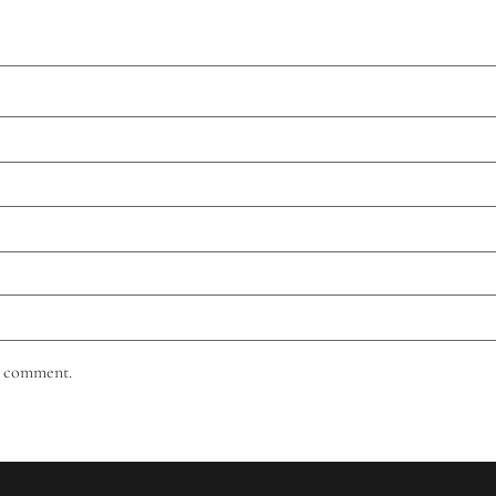
 I comment.