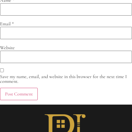
Name
*
Email
*
Website
Save my name, email, and website in this browser for the next time I
comment.