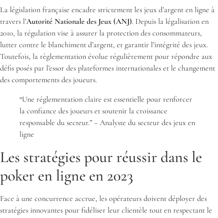
La législation française encadre strictement les jeux d’argent en ligne à
travers l’
Autorité Nationale des Jeux (ANJ)
. Depuis la légalisation en
2010, la régulation vise à assurer la protection des consommateurs,
lutter contre le blanchiment d’argent, et garantir l’intégrité des jeux.
Toutefois, la règlementation évolue régulièrement pour répondre aux
défis posés par l’essor des plateformes internationales et le changement
des comportements des joueurs.
“Une réglementation claire est essentielle pour renforcer
la confiance des joueurs et soutenir la croissance
responsable du secteur.” – Analyste du secteur des jeux en
ligne
Les stratégies pour réussir dans le
poker en ligne en 2023
Face à une concurrence accrue, les opérateurs doivent déployer des
stratégies innovantes pour fidéliser leur clientèle tout en respectant le