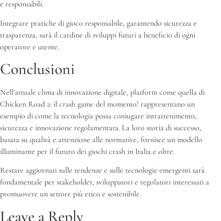
e responsabili.
Integrare pratiche di gioco responsabile, garantendo sicurezza e
trasparenza, sarà il cardine di sviluppi futuri a beneficio di ogni
operatore e utente.
Conclusioni
Nell’attuale clima di innovazione digitale, platform come quella di
Chicken Road 2: il crash game del momento! rappresentano un
esempio di come la tecnologia possa coniugare intrattenimento,
sicurezza e innovazione regolamentata. La loro storia di successo,
basata su qualità e attenzione alle normative, fornisce un modello
illuminante per il futuro dei giochi crash in Italia e oltre.
Restare aggiornati sulle tendenze e sulle tecnologie emergenti sarà
fondamentale per stakeholder, sviluppatori e regolatori interessati a
promuovere un settore più etico e sostenibile.
Leave a Reply