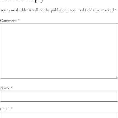
Your email address will not be published.
Required fields are marked
*
Comment
*
Name
*
Email
*