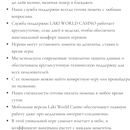
до лайв казино, включая покер и блекджек.
Наша служба поддержки всегда готова помочь с любыми
вопросами.
Служба поддержки LAKI WORLD CASINO работает
круглосуточно, семь дней в неделю, чтобы обеспечить
максимальный комфорт наших игроков.
Игроки могут установить лимиты на депозиты, ставки и
время игры.
Мы используем современные технологии защиты данных и
обеспечиваем круглосуточную техническую поддержку для
всех пользователей.
С ее помощью можно найти конкретную игру или провайдера
по названию.
Наши специалисты готовы оказать помощь в любое время
суток.
Мобильная версия Laki World Casino обеспечивает плавную
работу даже при медленном интернет-соединении.
В этой уникальной игре самолет взлетает в небо, и
коэффициент выигрыша растет с каждым моментом.