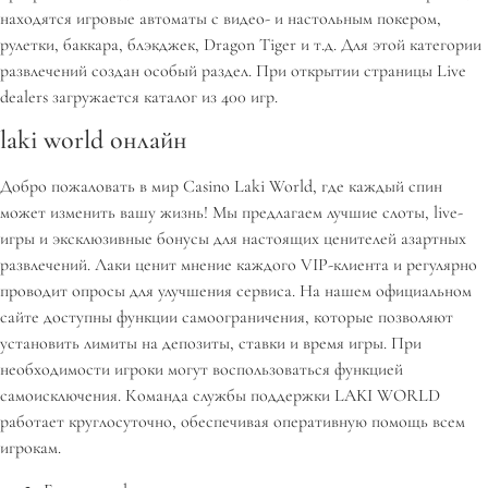
находятся игровые автоматы с видео- и настольным покером,
рулетки, баккара, блэкджек, Dragon Tiger и т.д. Для этой категории
развлечений создан особый раздел. При открытии страницы Live
dealers загружается каталог из 400 игр.
laki world онлайн
Добро пожаловать в мир Casino Laki World, где каждый спин
может изменить вашу жизнь! Мы предлагаем лучшие слоты, live-
игры и эксклюзивные бонусы для настоящих ценителей азартных
развлечений. Лаки ценит мнение каждого VIP-клиента и регулярно
проводит опросы для улучшения сервиса. На нашем официальном
сайте доступны функции самоограничения, которые позволяют
установить лимиты на депозиты, ставки и время игры. При
необходимости игроки могут воспользоваться функцией
самоисключения. Команда службы поддержки LAKI WORLD
работает круглосуточно, обеспечивая оперативную помощь всем
игрокам.