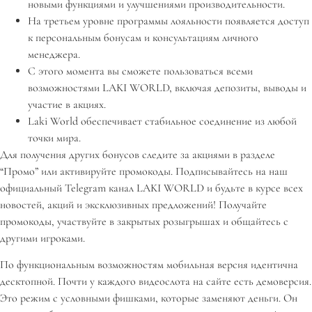
новыми функциями и улучшениями производительности.
На третьем уровне программы лояльности появляется доступ
к персональным бонусам и консультациям личного
менеджера.
С этого момента вы сможете пользоваться всеми
возможностями LAKI WORLD, включая депозиты, выводы и
участие в акциях.
Laki World обеспечивает стабильное соединение из любой
точки мира.
Для получения других бонусов следите за акциями в разделе
“Промо” или активируйте промокоды. Подписывайтесь на наш
официальный Telegram канал LAKI WORLD и будьте в курсе всех
новостей, акций и эксклюзивных предложений! Получайте
промокоды, участвуйте в закрытых розыгрышах и общайтесь с
другими игроками.
По функциональным возможностям мобильная версия идентична
десктопной. Почти у каждого видеослота на сайте есть демоверсия.
Это режим с условными фишками, которые заменяют деньги. Он