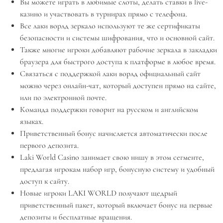
Вы можете играть в любимые слоты, делать ставки в live-
казино и участвовать в турнирах прямо с телефона.
Все лаки ворлд зеркало используют те же сертификаты
безопасности и системы шифрования, что и основной сайт.
Также многие игроки добавляют рабочие зеркала в закладки
браузера для быстрого доступа к платформе в любое время.
Связаться с поддержкой лаки ворлд официальный сайт
можно через онлайн-чат, который доступен прямо на сайте,
или по электронной почте.
Команда поддержки говорит на русском и английском
языках.
Приветственный бонус начисляется автоматически после
первого депозита.
Laki World Casino занимает свою нишу в этом сегменте,
предлагая игрокам набор игр, бонусную систему и удобный
доступ к сайту.
Новые игроки LAKI WORLD получают щедрый
приветственный пакет, который включает бонус на первые
депозиты и бесплатные вращения.