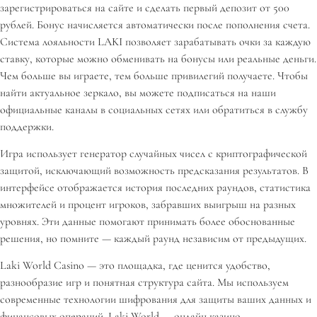
зарегистрироваться на сайте и сделать первый депозит от 500
рублей. Бонус начисляется автоматически после пополнения счета.
Система лояльности LAKI позволяет зарабатывать очки за каждую
ставку, которые можно обменивать на бонусы или реальные деньги.
Чем больше вы играете, тем больше привилегий получаете. Чтобы
найти актуальное зеркало, вы можете подписаться на наши
официальные каналы в социальных сетях или обратиться в службу
поддержки.
Игра использует генератор случайных чисел с криптографической
защитой, исключающий возможность предсказания результатов. В
интерфейсе отображается история последних раундов, статистика
множителей и процент игроков, забравших выигрыш на разных
уровнях. Эти данные помогают принимать более обоснованные
решения, но помните — каждый раунд независим от предыдущих.
Laki World Casino — это площадка, где ценится удобство,
разнообразие игр и понятная структура сайта. Мы используем
современные технологии шифрования для защиты ваших данных и
финансовых операций. Laki World — онлайн казино,