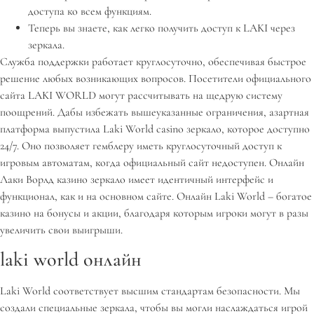
доступа ко всем функциям.
Теперь вы знаете, как легко получить доступ к LAKI через
зеркала.
Служба поддержки работает круглосуточно, обеспечивая быстрое
решение любых возникающих вопросов. Посетители официального
сайта LAKI WORLD могут рассчитывать на щедрую систему
поощрений. Дабы избежать вышеуказанные ограничения, азартная
платформа выпустила Laki World casino зеркало, которое доступно
24/7. Оно позволяет гемблеру иметь круглосуточный доступ к
игровым автоматам, когда официальный сайт недоступен. Онлайн
Лаки Ворлд казино зеркало имеет идентичный интерфейс и
функционал, как и на основном сайте. Онлайн Laki World – богатое
казино на бонусы и акции, благодаря которым игроки могут в разы
увеличить свои выигрыши.
laki world онлайн
Laki World соответствует высшим стандартам безопасности. Мы
создали специальные зеркала, чтобы вы могли наслаждаться игрой