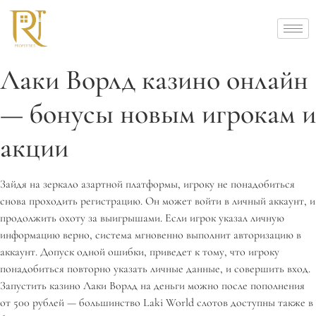
Лаки Ворлд казино онлайн
— бонусы новым игрокам и
акции
Зайдя на зеркало азартной платформы, игроку не понадобиться
снова проходить регистрацию. Он может войти в личный аккаунт, и
продолжить охоту за выигрышами. Если игрок указал личную
информацию верно, система мгновенно выполнит авторизацию в
аккаунт. Допуск одной ошибки, приведет к тому, что игроку
понадобиться повторно указать личные данные, и совершить вход.
Запустить казино Лаки Ворлд на деньги можно после пополнения
от 500 рублей — большинство Laki World слотов доступны также в