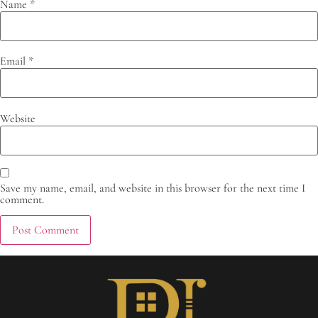
Name
*
Email
*
Website
Save my name, email, and website in this browser for the next time I
comment.