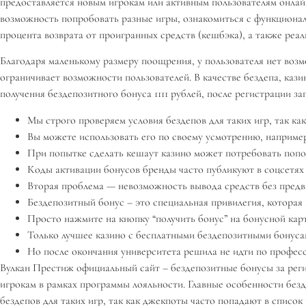
предоставляется новым игрокам или активным пользователям онлайн
возможность попробовать разные игры, ознакомиться с функционало
процента возврата от проигранных средств (кешбэка), а также реа
Благодаря маленькому размеру поощрения, у пользователя нет воз
ограничивает возможности пользователей. В качестве бездепа, ка
получения бездепозитного бонуса 1111 рублей, после регистрации за
Мы строго проверяем условия бездепов для таких игр, так ка
Вы можете использовать его по своему усмотрению, например,
При попытке сделать кешаут казино может потребовать попо
Коды активации бонусов бренды часто публикуют в соцсетях 
Вторая проблема — невозможность вывода средств без предв
Бездепозитный бонус – это специальная привилегия, которая
Просто нажмите на кнопку “получить бонус” на бонусной карт
Только лучшее казино с бесплатными бездепозитными бонуса
Но после окончания университета решила не идти по профес
Вулкан Престиж официальный сайт – бездепозитные бонусы за рег
игрокам в рамках программы лояльности. Главные особенности без
бездепов для таких игр, так как джекпоты часто попадают в список