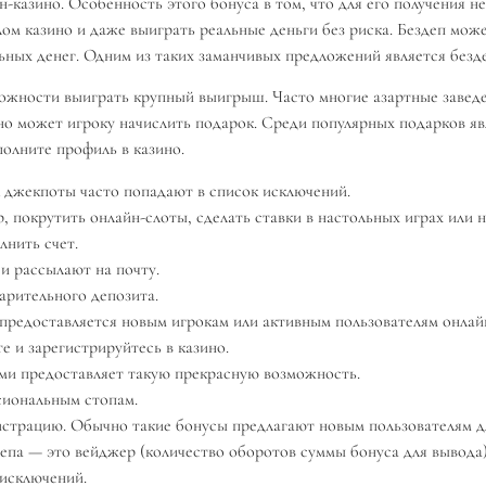
-казино. Особенность этого бонуса в том, что для его получения н
м казино и даже выиграть реальные деньги без риска. Бездеп може
льных денег. Одним из таких заманчивых предложений является безд
можности выиграть крупный выигрыш. Часто многие азартные завед
зино может игроку начислить подарок. Среди популярных подарков 
полните профиль в казино.
к джекпоты часто попадают в список исключений.
 покрутить онлайн-слоты, сделать ставки в настольных играх или 
лнить счет.
и рассылают на почту.
арительного депозита.
 предоставляется новым игрокам или активным пользователям онлай
е и зарегистрируйтесь в казино.
ми предоставляет такую прекрасную возможность.
сиональным стопам.
истрацию. Обычно такие бонусы предлагают новым пользователям д
депа — это вейджер (количество оборотов суммы бонуса для вывода
 исключений.