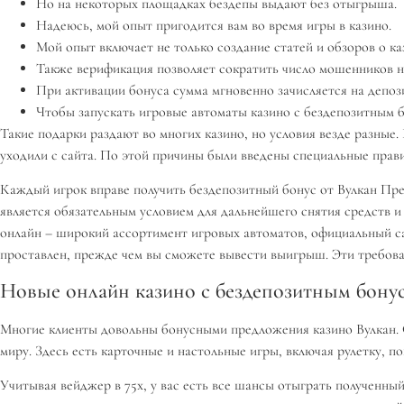
Но на некоторых площадках бездепы выдают без отыгрыша.
Надеюсь, мой опыт пригодится вам во время игры в казино.
Мой опыт включает не только создание статей и обзоров о ка
Также верификация позволяет сократить число мошенников н
При активации бонуса сумма мгновенно зачисляется на депози
Чтобы запускать игровые автоматы казино с бездепозитным б
Такие подарки раздают во многих казино, но условия везде разные.
уходили с сайта. По этой причины были введены специальные прави
Каждый игрок вправе получить бездепозитный бонус от Вулкан Пр
является обязательным условием для дальнейшего снятия средств
онлайн – широкий ассортимент игровых автоматов, официальный са
проставлен, прежде чем вы сможете вывести выигрыш. Эти требован
Новые онлайн казино с бездепозитным бону
Многие клиенты довольны бонусными предложения казино Вулкан. С
миру. Здесь есть карточные и настольные игры, включая рулетку, по
Учитывая вейджер в 75х, у вас есть все шансы отыграть полученн