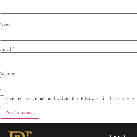
Name
*
Email
*
Website
Save my name, email, and website in this browser for the next time
About Us