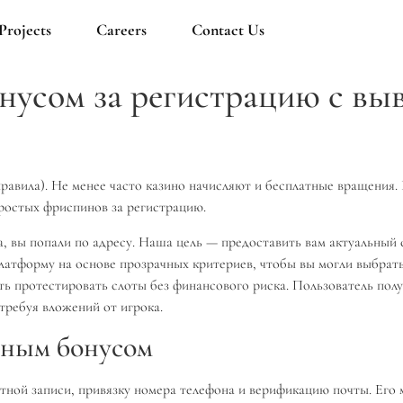
Projects
Careers
Contact Us
нусом за регистрацию с выв
равила). Не менее часто казино начисляют и бесплатные вращения. 
простых фриспинов за регистрацию.
, вы попали по адресу. Наша цель — предоставить вам актуальный
атформу на основе прозрачных критериев, чтобы вы могли выбрать 
ть протестировать слоты без финансового риска. Пользователь полу
 требуя вложений от игрока.
тным бонусом
ной записи, привязку номера телефона и верификацию почты. Его м