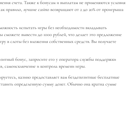
нения счета. Также к бонусам и выплатам не применяются условия
Как правило, лучшие casino возвращают от 2 до 20% от проигрыша
зможность испытать игры без необходимости вкладывать
ы сможете вывести до 1000 рублей, что делает это предложение
гру в слоты без вложения собственных средств. Вы получаете
зитный бонус, запросите его у оператора службы поддержки
в, самоисключение и контроль времени игры.
ируетесь, казино предоставляет вам бездепозитные бесплатные
ставить определенную сумму денег. Обычно она кратна сумме