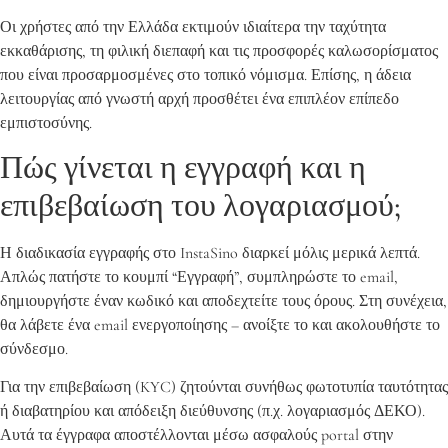
Οι χρήστες από την Ελλάδα εκτιμούν ιδιαίτερα την ταχύτητα
εκκαθάρισης, τη φιλική διεπαφή και τις προσφορές καλωσορίσματος
που είναι προσαρμοσμένες στο τοπικό νόμισμα. Επίσης, η άδεια
λειτουργίας από γνωστή αρχή προσθέτει ένα επιπλέον επίπεδο
εμπιστοσύνης.
Πώς γίνεται η εγγραφή και η
επιβεβαίωση του λογαριασμού;
Η διαδικασία εγγραφής στο InstaSino διαρκεί μόλις μερικά λεπτά.
Απλώς πατήστε το κουμπί “Εγγραφή”, συμπληρώστε το email,
δημιουργήστε έναν κωδικό και αποδεχτείτε τους όρους. Στη συνέχεια,
θα λάβετε ένα email ενεργοποίησης – ανοίξτε το και ακολουθήστε το
σύνδεσμο.
Για την επιβεβαίωση (KYC) ζητούνται συνήθως φωτοτυπία ταυτότητας
ή διαβατηρίου και απόδειξη διεύθυνσης (π.χ. λογαριασμός ΔΕΚΟ).
Αυτά τα έγγραφα αποστέλλονται μέσω ασφαλούς portal στην