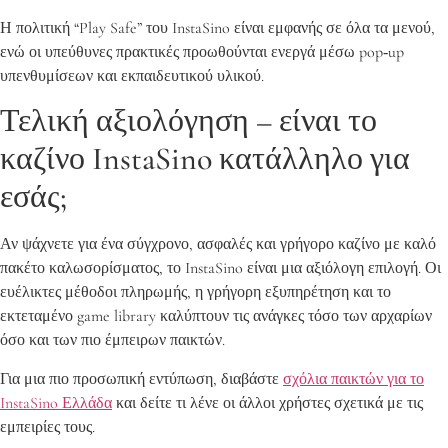
Η πολιτική “Play Safe” του InstaSino είναι εμφανής σε όλα τα μενού,
ενώ οι υπεύθυνες πρακτικές προωθούνται ενεργά μέσω pop‑up
υπενθυμίσεων και εκπαιδευτικού υλικού.
Τελική αξιολόγηση – είναι το
καζίνο InstaSino κατάλληλο για
εσάς;
Αν ψάχνετε για ένα σύγχρονο, ασφαλές και γρήγορο καζίνο με καλό
πακέτο καλωσορίσματος, το InstaSino είναι μια αξιόλογη επιλογή. Οι
ευέλικτες μέθοδοι πληρωμής, η γρήγορη εξυπηρέτηση και το
εκτεταμένο game library καλύπτουν τις ανάγκες τόσο των αρχαρίων
όσο και των πιο έμπειρων παικτών.
Για μια πιο προσωπική εντύπωση, διαβάστε
σχόλια παικτών για το
InstaSino Ελλάδα
και δείτε τι λένε οι άλλοι χρήστες σχετικά με τις
εμπειρίες τους.