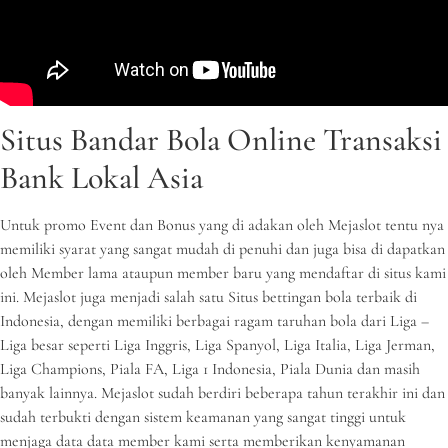
Situs Bandar Bola Online Transaksi
Bank Lokal Asia
Untuk promo Event dan Bonus yang di adakan oleh Mejaslot tentu nya
memiliki syarat yang sangat mudah di penuhi dan juga bisa di dapatkan
oleh Member lama ataupun member baru yang mendaftar di situs kami
ini. Mejaslot juga menjadi salah satu Situs bettingan bola terbaik di
Indonesia, dengan memiliki berbagai ragam taruhan bola dari Liga –
Liga besar seperti Liga Inggris, Liga Spanyol, Liga Italia, Liga Jerman,
Liga Champions, Piala FA, Liga 1 Indonesia, Piala Dunia dan masih
banyak lainnya. Mejaslot sudah berdiri beberapa tahun terakhir ini dan
sudah terbukti dengan sistem keamanan yang sangat tinggi untuk
menjaga data data member kami serta memberikan kenyamanan