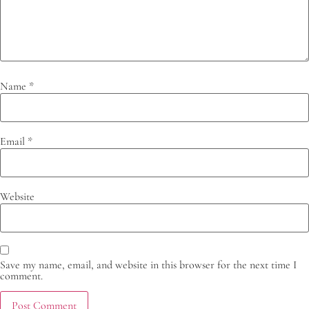
Name
*
Email
*
Website
Save my name, email, and website in this browser for the next time I
comment.