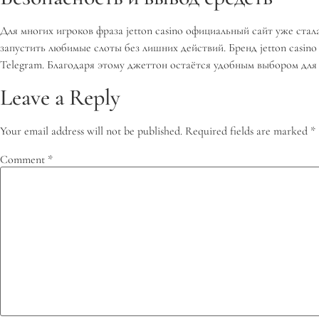
Для многих игроков фраза jetton casino официальный сайт уже стал
запустить любимые слоты без лишних действий. Бренд jetton casi
Telegram. Благодаря этому джеттон остаётся удобным выбором для 
Leave a Reply
Your email address will not be published.
Required fields are marked
*
Comment
*