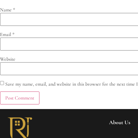
Name
*
Email
*
Website
Save my name, email, and website in this browser for the next time
About Us