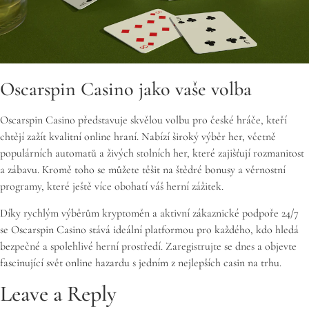
Oscarspin Casino jako vaše volba
Oscarspin Casino představuje skvělou volbu pro české hráče, kteří
chtějí zažít kvalitní online hraní. Nabízí široký výběr her, včetně
populárních automatů a živých stolních her, které zajišťují rozmanitost
a zábavu. Kromě toho se můžete těšit na štědré bonusy a věrnostní
programy, které ještě více obohatí váš herní zážitek.
Díky rychlým výběrům kryptoměn a aktivní zákaznické podpoře 24/7
se Oscarspin Casino stává ideální platformou pro každého, kdo hledá
bezpečné a spolehlivé herní prostředí. Zaregistrujte se dnes a objevte
fascinující svět online hazardu s jedním z nejlepších casin na trhu.
Leave a Reply