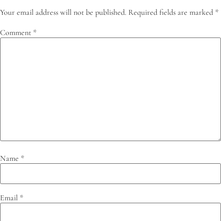
Your email address will not be published.
Required fields are marked
*
Comment
*
Name
*
Email
*