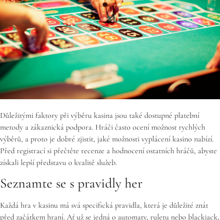
Důležitými faktory při výběru kasina jsou také dostupné platební
metody a zákaznická podpora. Hráči často ocení možnost rychlých
výběrů, a proto je dobré zjistit, jaké možnosti vyplácení kasino nabízí.
Před registrací si přečtěte recenze a hodnocení ostatních hráčů, abyste
získali lepší představu o kvalitě služeb.
Seznamte se s pravidly her
Každá hra v kasinu má svá specifická pravidla, která je důležité znát
před začátkem hraní. Ať už se jedná o automaty, ruletu nebo blackjack,