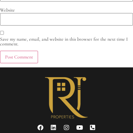
Website
Save my name, email, and website in this browser for the next time I
comment.