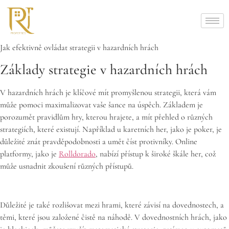
Jak efektivně ovládat strategii v hazardních hrách
Základy strategie v hazardních hrách
V hazardních hrách je klíčové mít promyšlenou strategii, která vám
může pomoci maximalizovat vaše šance na úspěch. Základem je
porozumět pravidlům hry, kterou hrajete, a mít přehled o různých
strategiích, které existují. Například u karetních her, jako je poker, je
důležité znát pravděpodobnosti a umět číst protivníky. Online
platformy, jako je
Rolldorado
, nabízí přístup k široké škále her, což
může usnadnit zkoušení různých přístupů.
Důležité je také rozlišovat mezi hrami, které závisí na dovednostech, a
těmi, které jsou založené čistě na náhodě. V dovednostních hrách, jako