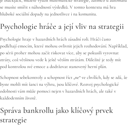
je blackjack, můžete využít matematické strategie, zatímco u automatů
se musíte smířit s náhodností výsledků. V tomto kontextu má hra
hluboké sociální dopady na jednotlivce i na komunitu.
Psychologie hráče a její vliv na strategii
Psychologie hraje v hazardních hrách zásadní roli. Hráči často
podléhají emocím, které mohou ovlivnit jejich rozhodování. Například,
po sérii proher mohou začít riskovat více, aby se pokusili vyrovnat
ztráty, což většinou vede k ještě větším ztrátám. Důležité je tedy mít
pod kontrolou své emoce a dodržovat stanovený herní plán.
Schopnost sebekontroly a schopnost říct „ne“ ve chvílích, kdy se zdá, že
byste mohli mít šanci na výhru, jsou klíčové. Rozvoj psychologické
odolnosti vám může pomoci nejen v hazardních hrách, ale také v
každodenním životě.
Správa bankrollu jako klíčový prvek
strategie