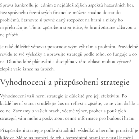
Správa bankrollu je jedním z nejdůležitějších aspektů hazardních her.
Bez správného řízení svých financí se můžete snadno dostat do
problémů. Stanovte si pevně daný rozpočet na hraní a nikdy ho
nepřekračujte. Tímto způsobem si zajistíte, že hraní zůstane zábavou a
ne přítěží.
Je také důležité věnovat pozornost svým výhrám a prohrám. Pravidelně
revidujte své výsledky a upravujte strategii podle toho, co funguje a co
ne. Dlouhodobé plánování a disciplína v této oblasti mohou výrazně
zlepšit vaše šance na úspěch.
Vyhodnocení a přizpůsobení strategie
Vyhodnocení vaší herní strategie je důležité pro její efektivitu. Po
každé herní seanci si udělejte čas na reflexi a zjistěte, co se vám dařilo a
co ne. Záznamy o vašich hrách, včetně výher, proher a použitých
strategií, vám mohou poskytnout cenné informace pro budoucí hraní.
Přizpůsobení strategie podle aktuálních výsledků a herního prostředí je
klíčové. Mějte na paměti, že trh s hazardními hrami se neustále mění,