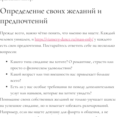
Определение своих желаний и
предпочтений
Прежде всего, важно чётко понять, что именно вы ищете. Каждый
человек уникален, и
https://vianserg-dance.ru/mass-only/
у каждого
есть свои предпочтения. Постарайтесь ответить себе на несколько
вопросов:
Какого типа свидание вы хотите? О романтике, страсти или
просто о физическом удовольствии?
Какой возраст или тип внешности вас привлекает больше
всего?
Есть ли у вас особые требования по поводу дополнительных
услуг или навыков, которые вы хотите увидеть?
Понимание своих собственных желаний не только улучшает шансы
на успешное свидание, но и помогает избежать разочарований.
Например, если вы ищете девушку для флирта и общения, а не