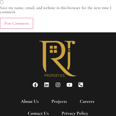
Save my name, email, and website in this browser for the next time I
comment.
About Us
Projects
Careers
Contact Us
Privacy Policy