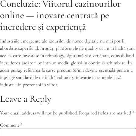
Concluzie: Viitorul cazinourilor
online — inovare centrată pe
încredere și experiență
Industriile emergente ale jocurilor de noroc digitale nu mai pot fi
abordate superficial. În 2024, platformele de quality cea mai înaltă sunt
acelea care investesc în tehnology, siguranță și diversitate, consolidând
încrederea jucătorilor într-un mediu global în continuă schimbare. În
acest peisaj, referirea la surse precum SPinit devine esențială pentru a
înțelege standardele de înaltă calitate și inovație care modelează
industria în prezent și în viitor.
Leave a Reply
Your email address will not be published.
Required fields are marked
*
Comment
*