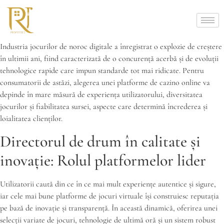
Industria jocurilor de noroc digitale a înregistrat o explozie de creștere
în ultimii ani, fiind caracterizată de o concurență acerbă și de evoluții
tehnologice rapide care impun standarde tot mai ridicate. Pentru
consumatorii de astăzi, alegerea unei platforme de cazino online va
depinde în mare măsură de experiența utilizatorului, diversitatea
jocurilor și fiabilitatea sursei, aspecte care determină încrederea și
loialitatea clienților.
Directorul de drum în calitate și
inovație: Rolul platformelor lider
Utilizatorii caută din ce în ce mai mult experiențe autentice și sigure,
iar cele mai bune platforme de jocuri virtuale își construiesc reputația
pe bază de inovație și transparență. În această dinamică, oferirea unei
selecții variate de jocuri, tehnologie de ultimă oră și un sistem robust