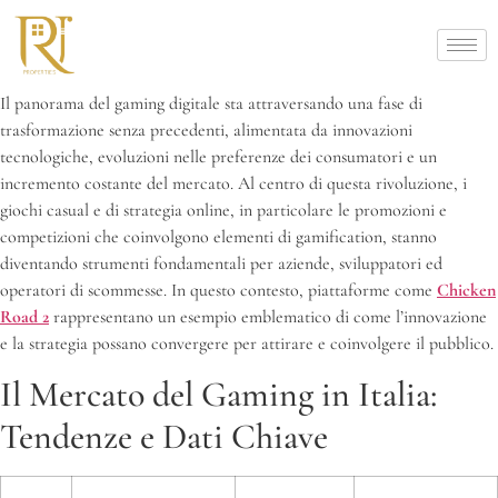
Il panorama del gaming digitale sta attraversando una fase di
trasformazione senza precedenti, alimentata da innovazioni
tecnologiche, evoluzioni nelle preferenze dei consumatori e un
incremento costante del mercato. Al centro di questa rivoluzione, i
giochi casual e di strategia online, in particolare le promozioni e
competizioni che coinvolgono elementi di gamification, stanno
diventando strumenti fondamentali per aziende, sviluppatori ed
operatori di scommesse. In questo contesto, piattaforme come
Chicken
Road 2
rappresentano un esempio emblematico di come l’innovazione
e la strategia possano convergere per attirare e coinvolgere il pubblico.
Il Mercato del Gaming in Italia:
Tendenze e Dati Chiave