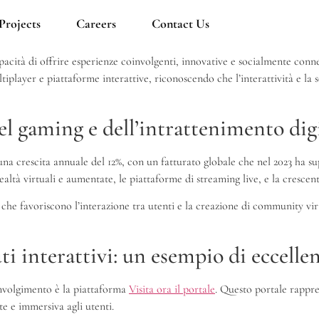
Projects
Careers
Contact Us
apacità di offrire esperienze coinvolgenti, innovative e socialmente conn
iplayer e piattaforme interattive, riconoscendo che l’interattività e la 
el gaming e dell’intrattenimento dig
una crescita annuale del
12%
, con un fatturato globale che nel 2023 ha s
altà virtuali e aumentate, le piattaforme di streaming live, e la crescen
i che favoriscono l’interazione tra utenti e la creazione di community vir
ti interattivi: un esempio di eccelle
oinvolgimento è la piattaforma
Visita ora il portale
. Questo portale rappre
te e immersiva agli utenti.