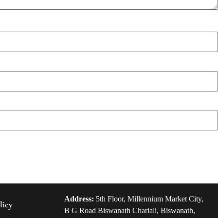
Address:
5th Floor, Millennium Market City,
licy
B G Road Biswanath Chariali, Biswanath,