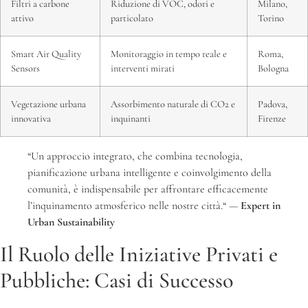
Filtri a carbone
Riduzione di VOC, odori e
Milano,
attivo
particolato
Torino
Smart Air Quality
Monitoraggio in tempo reale e
Roma,
Sensors
interventi mirati
Bologna
Vegetazione urbana
Assorbimento naturale di CO2 e
Padova,
innovativa
inquinanti
Firenze
“Un approccio integrato, che combina tecnologia,
pianificazione urbana intelligente e coinvolgimento della
comunità, è indispensabile per affrontare efficacemente
l’inquinamento atmosferico nelle nostre città.“ —
Expert in
Urban Sustainability
Il Ruolo delle Iniziative Privati e
Pubbliche: Casi di Successo