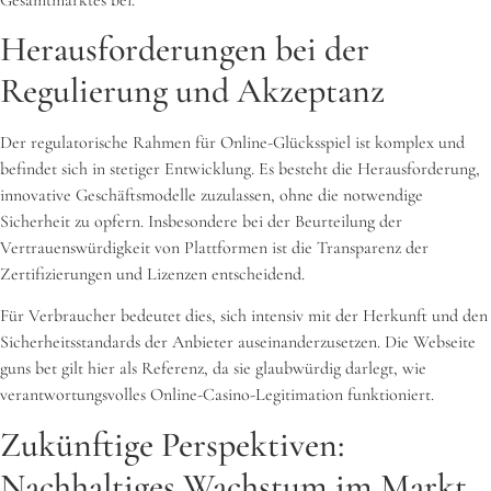
Herausforderungen bei der
Regulierung und Akzeptanz
Der regulatorische Rahmen für Online-Glücksspiel ist komplex und
befindet sich in stetiger Entwicklung. Es besteht die Herausforderung,
innovative Geschäftsmodelle zuzulassen, ohne die notwendige
Sicherheit zu opfern. Insbesondere bei der Beurteilung der
Vertrauenswürdigkeit von Plattformen ist die Transparenz der
Zertifizierungen und Lizenzen entscheidend.
Für Verbraucher bedeutet dies, sich intensiv mit der Herkunft und den
Sicherheitsstandards der Anbieter auseinanderzusetzen. Die Webseite
guns bet gilt hier als Referenz, da sie glaubwürdig darlegt, wie
verantwortungsvolles Online-Casino-Legitimation funktioniert.
Zukünftige Perspektiven:
Nachhaltiges Wachstum im Markt