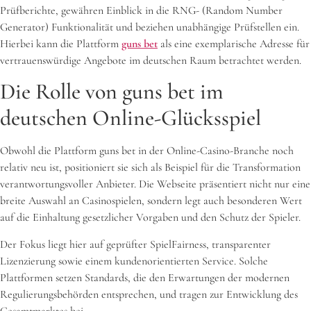
Prüfberichte, gewähren Einblick in die RNG- (Random Number
Generator) Funktionalität und beziehen unabhängige Prüfstellen ein.
Hierbei kann die Plattform
guns bet
als eine exemplarische Adresse für
vertrauenswürdige Angebote im deutschen Raum betrachtet werden.
Die Rolle von
guns bet
im
deutschen Online-Glücksspiel
Obwohl die Plattform guns bet in der Online-Casino-Branche noch
relativ neu ist, positioniert sie sich als Beispiel für die Transformation
verantwortungsvoller Anbieter. Die Webseite präsentiert nicht nur eine
breite Auswahl an Casinospielen, sondern legt auch besonderen Wert
auf die Einhaltung gesetzlicher Vorgaben und den Schutz der Spieler.
Der Fokus liegt hier auf geprüfter SpielFairness, transparenter
Lizenzierung sowie einem kundenorientierten Service. Solche
Plattformen setzen Standards, die den Erwartungen der modernen
Regulierungsbehörden entsprechen, und tragen zur Entwicklung des
Gesamtmarktes bei.