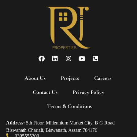
About Us
Projects
Careers
Contact Us
Privacy Policy
Terms & Conditions
Address:
5th Floor, Millennium Market City, B G Road
Biswanath Chariali, Biswanath, Assam 784176
9395555209