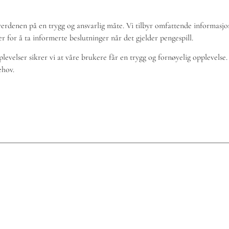
illverdenen på en trygg og ansvarlig måte. Vi tilbyr omfattende informas
er for å ta informerte beslutninger når det gjelder pengespill.
elser sikrer vi at våre brukere får en trygg og fornøyelig opplevelse. U
ehov.