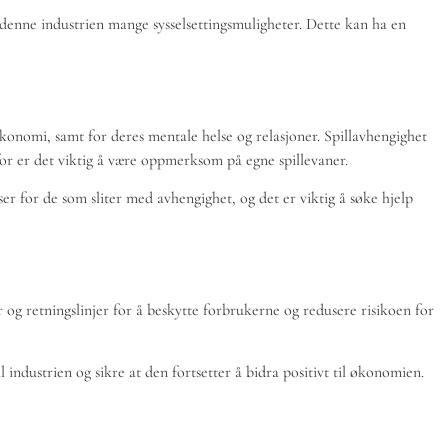
ir denne industrien mange sysselsettingsmuligheter. Dette kan ha en
økonomi, samt for deres mentale helse og relasjoner. Spillavhengighet
for er det viktig å være oppmerksom på egne spillevaner.
er for de som sliter med avhengighet, og det er viktig å søke hjelp
 og retningslinjer for å beskytte forbrukerne og redusere risikoen for
il industrien og sikre at den fortsetter å bidra positivt til økonomien.