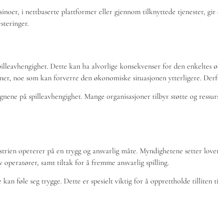
kasinoer, i nettbaserte plattformer eller gjennom tilknyttede tjenester, g
steringer.
pilleavhengighet. Dette kan ha alvorlige konsekvenser for den enkeltes 
sjoner, noe som kan forverre den økonomiske situasjonen ytterligere. Der
gnene på spilleavhengighet. Mange organisasjoner tilbyr støtte og ressurs
strien opererer på en trygg og ansvarlig måte. Myndighetene setter lover
 operatører, samt tiltak for å fremme ansvarlig spilling.
 kan føle seg trygge. Dette er spesielt viktig for å opprettholde tilliten t