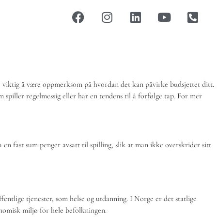
 viktig å være oppmerksom på hvordan det kan påvirke budsjettet ditt.
spiller regelmessig eller har en tendens til å forfølge tap. For mer
n fast sum penger avsatt til spilling, slik at man ikke overskrider sitt
entlige tjenester, som helse og utdanning. I Norge er det statlige
nomisk miljø for hele befolkningen.