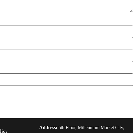
Address:
5th Floor, Millennium Market City,
licy