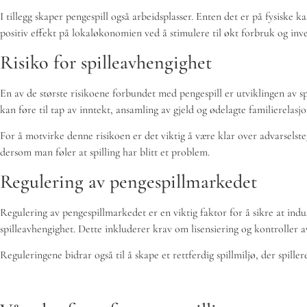
I tillegg skaper pengespill også arbeidsplasser. Enten det er på fysiske 
positiv effekt på lokaløkonomien ved å stimulere til økt forbruk og inve
Risiko for spilleavhengighet
En av de største risikoene forbundet med pengespill er utviklingen av s
kan føre til tap av inntekt, ansamling av gjeld og ødelagte familierela
For å motvirke denne risikoen er det viktig å være klar over advarselste
dersom man føler at spilling har blitt et problem.
Regulering av pengespillmarkedet
Regulering av pengespillmarkedet er en viktig faktor for å sikre at indu
spilleavhengighet. Dette inkluderer krav om lisensiering og kontroller av
Reguleringene bidrar også til å skape et rettferdig spillmiljø, der spillere