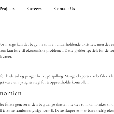
Projects
Careers
Contact Us
 For mange kan det begynne som en underholdende aktivitet, men det er
om kan føre til økonomiske problemer. Dette gjelder spesielt for de som 
levaner.
or både tid og penger brukt på spilling. Mange eksperter anbefaler å ha e
gså være en nyttig strategi for å opprettholde kontrollen.
konomien
t første genererer den betydelige skatteinntekter som kan brukes til off
il å støtte samfunnsnyttige formål. Dette skaper et mer bærekraftig øko