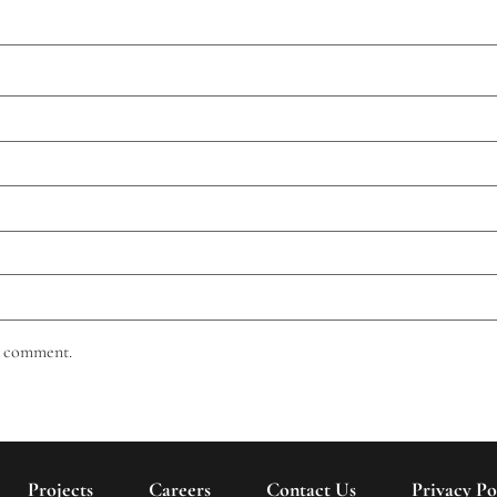
 I comment.
Projects
Careers
Contact Us
Privacy Po