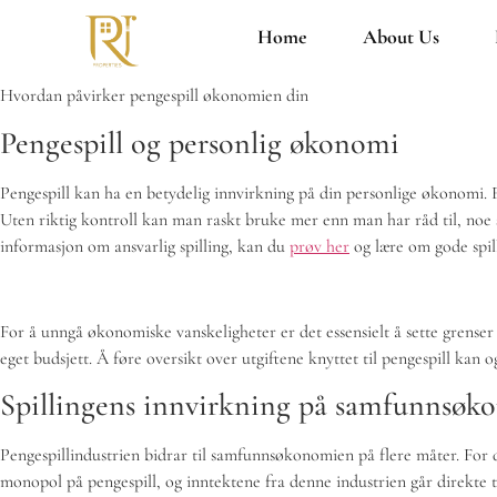
Home
About Us
Hvordan påvirker pengespill økonomien din
Pengespill og personlig økonomi
Pengespill kan ha en betydelig innvirkning på din personlige økonomi.
Uten riktig kontroll kan man raskt bruke mer enn man har råd til, noe s
informasjon om ansvarlig spilling, kan du
prøv her
og lære om gode spil
For å unngå økonomiske vanskeligheter er det essensielt å sette grenser f
eget budsjett. Å føre oversikt over utgiftene knyttet til pengespill kan o
Spillingens innvirkning på samfunnsø
Pengespillindustrien bidrar til samfunnsøkonomien på flere måter. For de
monopol på pengespill, og inntektene fra denne industrien går direkte t