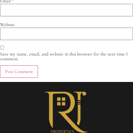
Email
*
Website
Save my name, email, and website in this browser for the next time I
comment.