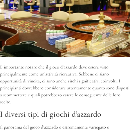
È importante notare che il gioco d’azzardo deve essere visto
principalmente come un’attività ricreativa. Sebbene ci siano
opportunità di vincita, ci sono anche rischi significativi coinvolti. I
principianti dovrebbero considerare attentamente quanto sono disposti
a scommettere e quali potrebbero essere le conseguenze delle loro
scelte.
I diversi tipi di giochi d’azzardo
Il panorama del gioco d’azzardo è estremamente variegato e