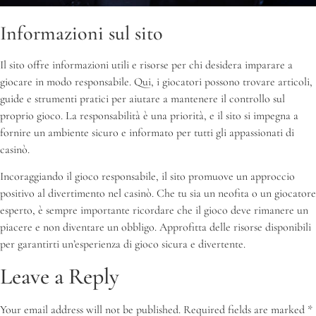
Informazioni sul sito
Il sito offre informazioni utili e risorse per chi desidera imparare a
giocare in modo responsabile. Qui, i giocatori possono trovare articoli,
guide e strumenti pratici per aiutare a mantenere il controllo sul
proprio gioco. La responsabilità è una priorità, e il sito si impegna a
fornire un ambiente sicuro e informato per tutti gli appassionati di
casinò.
Incoraggiando il gioco responsabile, il sito promuove un approccio
positivo al divertimento nel casinò. Che tu sia un neofita o un giocatore
esperto, è sempre importante ricordare che il gioco deve rimanere un
piacere e non diventare un obbligo. Approfitta delle risorse disponibili
per garantirti un’esperienza di gioco sicura e divertente.
Leave a Reply
Your email address will not be published.
Required fields are marked
*