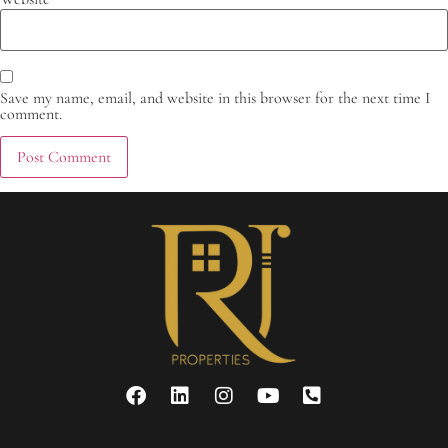
Save my name, email, and website in this browser for the next time I
comment.