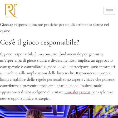
Giocare responsabilmente pratiche per un divertimento sicuro nel
casinò
Cos’è il gioco responsabile?
Il gioco responsabile è un concetto fondamentale per garantire
un’esperienza di gioco sicura e divertente. Esso implica un approccio
consapevole e controllato al gioco, dove i partecipanti sono informati
sui rischi e sulle implicazioni delle loro scelte. Riconoscere i propri
limiti e stabilire delle regole personali sono aspetti chiave che possono
contribuire a prevenire problemi legati al gioco. Inoltre, molti
appassionati di slot scelgono di visitare
mineslotgame.it
per esplorare
nuove opportunità e strategie.