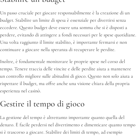
Un passo cruciale per giocare responsabilmente è la creazione di un
budget. Stabilire un limite di spesa è essenziale per divertirsi senza
eccedere. Questo budget deve essere una somma che si è disposti a
perdere, evitando di attingere a fondi necessari per le spese quotidiane.
Una volta raggiunto il limite stabilito, è importante fermarsi e non
continuare a giocare nella speranza di recuperare le perdite.
Inoltre, è fondamentale monitorare le proprie spese nel corso del
tempo. Tenere traccia delle vincite e delle perdite aiuta a mantenere
un controllo migliore sulle abitudini di gioco. Questo non solo aiuta a
rispettare il budget, ma offre anche una visione chiara della propria
esperienza nel casinò.
Gestire il tempo di gioco
La gestione del tempo è altrettanto importante quanto quella del
denaro. È facile perdersi nel divertimento e dimenticare quanto tempo
si è trascorso a giocare. Stabilire dei limiti di tempo, ad esempio