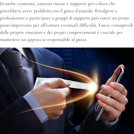
In molte comunità, esistono risorse e supporto per coloro che
potrebbero avere problemi con il gioco d’azzardo. Rivolgersi a
professionisti o partecipare a gruppi di supporto può essere un primo
passo importante per affrontare eventuali difficoltà. Essere consapevoli
delle proprie emozioni e dei propri comportamenti è cruciale per
mantenere un approccio responsabile al gioco.