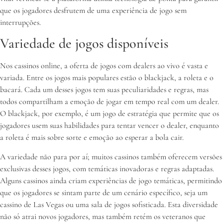
que os jogadores desfrutem de uma experiência de jogo sem
interrupções.
Variedade de jogos disponíveis
Nos cassinos online, a oferta de jogos com dealers ao vivo é vasta e
variada. Entre os jogos mais populares estão o blackjack, a roleta e o
bacará. Cada um desses jogos tem suas peculiaridades e regras, mas
todos compartilham a emoção de jogar em tempo real com um dealer.
O blackjack, por exemplo, é um jogo de estratégia que permite que os
jogadores usem suas habilidades para tentar vencer o dealer, enquanto
a roleta é mais sobre sorte e emoção ao esperar a bola cair.
A variedade não para por aí; muitos cassinos também oferecem versões
exclusivas desses jogos, com temáticas inovadoras e regras adaptadas.
Alguns cassinos ainda criam experiências de jogo temáticas, permitindo
que os jogadores se sintam parte de um cenário específico, seja um
cassino de Las Vegas ou uma sala de jogos sofisticada. Esta diversidade
não só atrai novos jogadores, mas também retém os veteranos que