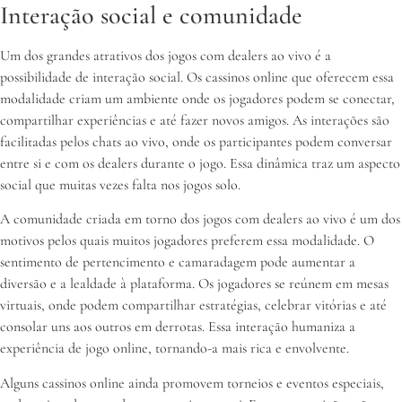
Interação social e comunidade
Um dos grandes atrativos dos jogos com dealers ao vivo é a
possibilidade de interação social. Os cassinos online que oferecem essa
modalidade criam um ambiente onde os jogadores podem se conectar,
compartilhar experiências e até fazer novos amigos. As interações são
facilitadas pelos chats ao vivo, onde os participantes podem conversar
entre si e com os dealers durante o jogo. Essa dinâmica traz um aspecto
social que muitas vezes falta nos jogos solo.
A comunidade criada em torno dos jogos com dealers ao vivo é um dos
motivos pelos quais muitos jogadores preferem essa modalidade. O
sentimento de pertencimento e camaradagem pode aumentar a
diversão e a lealdade à plataforma. Os jogadores se reúnem em mesas
virtuais, onde podem compartilhar estratégias, celebrar vitórias e até
consolar uns aos outros em derrotas. Essa interação humaniza a
experiência de jogo online, tornando-a mais rica e envolvente.
Alguns cassinos online ainda promovem torneios e eventos especiais,