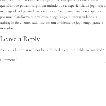
questões que possam surgir, garantindo que a experiência de jogo seja a
mais agradável possível. Ao escolher o AvoCasino, você está optando
por uma plataforma que valoriza a segurança, a interatividade e a
satisfação do cliente, tudo isso em um ambiente de jogo empolgante e
inovador.
Leave a Reply
Your email address will not be published.
Required fields are marked
*
Comment
*