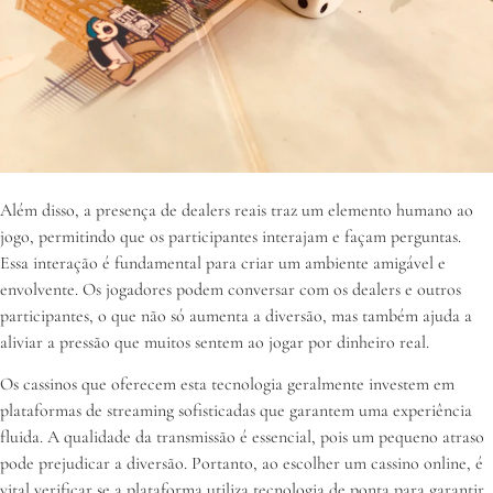
Além disso, a presença de dealers reais traz um elemento humano ao
jogo, permitindo que os participantes interajam e façam perguntas.
Essa interação é fundamental para criar um ambiente amigável e
envolvente. Os jogadores podem conversar com os dealers e outros
participantes, o que não só aumenta a diversão, mas também ajuda a
aliviar a pressão que muitos sentem ao jogar por dinheiro real.
Os cassinos que oferecem esta tecnologia geralmente investem em
plataformas de streaming sofisticadas que garantem uma experiência
fluida. A qualidade da transmissão é essencial, pois um pequeno atraso
pode prejudicar a diversão. Portanto, ao escolher um cassino online, é
vital verificar se a plataforma utiliza tecnologia de ponta para garantir