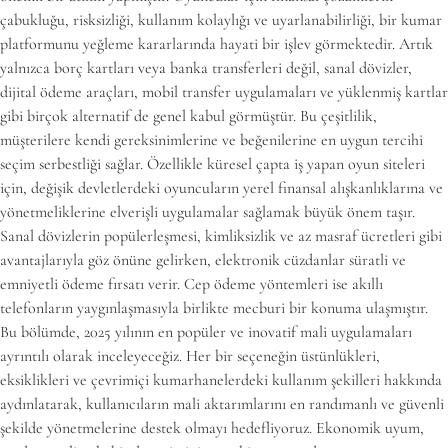
çabukluğu, risksizliği, kullanım kolaylığı ve uyarlanabilirliği, bir kumar
platformunu yeğleme kararlarında hayati bir işlev görmektedir. Artık
yalnızca borç kartları veya banka transferleri değil, sanal dövizler,
dijital ödeme araçları, mobil transfer uygulamaları ve yüklenmiş kartlar
gibi birçok alternatif de genel kabul görmüştür. Bu çeşitlilik,
müşterilere kendi gereksinimlerine ve beğenilerine en uygun tercihi
seçim serbestliği sağlar. Özellikle küresel çapta iş yapan oyun siteleri
için, değişik devletlerdeki oyuncuların yerel finansal alışkanlıklarına ve
yönetmeliklerine elverişli uygulamalar sağlamak büyük önem taşır.
Sanal dövizlerin popülerleşmesi, kimliksizlik ve az masraf ücretleri gibi
avantajlarıyla göz önüne gelirken, elektronik cüzdanlar süratli ve
emniyetli ödeme fırsatı verir. Cep ödeme yöntemleri ise akıllı
telefonların yaygınlaşmasıyla birlikte mecburi bir konuma ulaşmıştır.
Bu bölümde, 2025 yılının en popüler ve inovatif mali uygulamaları
ayrıntılı olarak inceleyeceğiz. Her bir seçeneğin üstünlükleri,
eksiklikleri ve çevrimiçi kumarhanelerdeki kullanım şekilleri hakkında
aydınlatarak, kullanıcıların mali aktarımlarını en randımanlı ve güvenli
şekilde yönetmelerine destek olmayı hedefliyoruz. Ekonomik uyum,