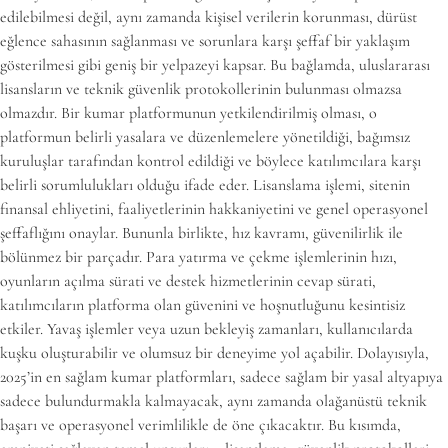
edilebilmesi değil, aynı zamanda kişisel verilerin korunması, dürüst
eğlence sahasının sağlanması ve sorunlara karşı şeffaf bir yaklaşım
gösterilmesi gibi geniş bir yelpazeyi kapsar. Bu bağlamda, uluslararası
lisansların ve teknik güvenlik protokollerinin bulunması olmazsa
olmazdır. Bir kumar platformunun yetkilendirilmiş olması, o
platformun belirli yasalara ve düzenlemelere yönetildiği, bağımsız
kuruluşlar tarafından kontrol edildiği ve böylece katılımcılara karşı
belirli sorumlulukları olduğu ifade eder. Lisanslama işlemi, sitenin
finansal ehliyetini, faaliyetlerinin hakkaniyetini ve genel operasyonel
şeffaflığını onaylar. Bununla birlikte, hız kavramı, güvenilirlik ile
bölünmez bir parçadır. Para yatırma ve çekme işlemlerinin hızı,
oyunların açılma sürati ve destek hizmetlerinin cevap sürati,
katılımcıların platforma olan güvenini ve hoşnutluğunu kesintisiz
etkiler. Yavaş işlemler veya uzun bekleyiş zamanları, kullanıcılarda
kuşku oluşturabilir ve olumsuz bir deneyime yol açabilir. Dolayısıyla,
2025’in en sağlam kumar platformları, sadece sağlam bir yasal altyapıya
sadece bulundurmakla kalmayacak, aynı zamanda olağanüstü teknik
başarı ve operasyonel verimlilikle de öne çıkacaktır. Bu kısımda,