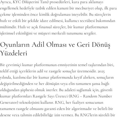
Ayrıca, KYC (Müşterini Tanı) prosedürleri, kara para aklamayı
engellemek hedefiyle tatbik edilen kanuni bir mecburiyet olup, ilk para
çekme işleminden önce kimlik doğrulaması isteyebilir. Bu süreçlerin
hızlı ve etkili bir şekilde idare edilmesi, kullanıcı tecrübesi bakımından
mühimdir. Hızlı ve açık finansal süreçler, bir kumar platformunun
işletimsel etkinliğini ve müşteri merkezli tutumunu sergiler.
Oyunların Adil Olması ve Geri Dönüş
Yüzdeleri
Bir çevrimiçi kumar platformunun emniyetinin temel taşlarından biri,
teklif ettiği içeriklerin adil ve rastgele sonuçlar üretmesidir. 2025
yılında, katılımcılar bir kumar platformunda keyif alırken, sonuçların
değiştirilmediğinden ve her dönüşün veya elin tamamen şansa bağlı
olduğundan şüphesiz olmak isterler. Bu adaleti sağlamak için, güvenli
kumar platformları Rastgele Sayı Üreteci (RNG – Random Number
Generator) teknolojisini kullanır. RNG, her faaliyet sonucunun
tamamen rastgele olmasını garanti eden bir algoritmadır ve belirli bir
desene veya tahmin edilebilirliğe izin vermez. Bu RNG’lerin sürekli bir