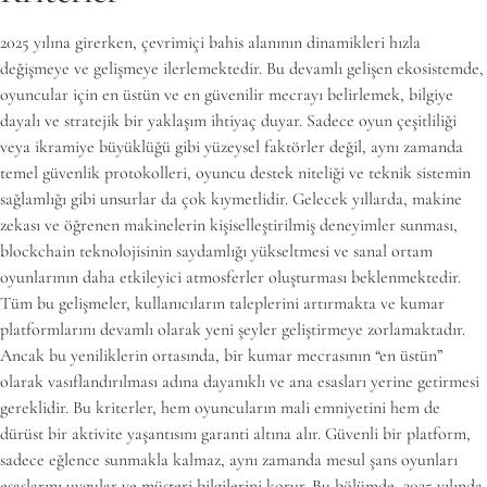
2025 yılına girerken, çevrimiçi bahis alanının dinamikleri hızla
değişmeye ve gelişmeye ilerlemektedir. Bu devamlı gelişen ekosistemde,
oyuncular için en üstün ve en güvenilir mecrayı belirlemek, bilgiye
dayalı ve stratejik bir yaklaşım ihtiyaç duyar. Sadece oyun çeşitliliği
veya ikramiye büyüklüğü gibi yüzeysel faktörler değil, aynı zamanda
temel güvenlik protokolleri, oyuncu destek niteliği ve teknik sistemin
sağlamlığı gibi unsurlar da çok kıymetlidir. Gelecek yıllarda, makine
zekası ve öğrenen makinelerin kişiselleştirilmiş deneyimler sunması,
blockchain teknolojisinin saydamlığı yükseltmesi ve sanal ortam
oyunlarının daha etkileyici atmosferler oluşturması beklenmektedir.
Tüm bu gelişmeler, kullanıcıların taleplerini artırmakta ve kumar
platformlarını devamlı olarak yeni şeyler geliştirmeye zorlamaktadır.
Ancak bu yeniliklerin ortasında, bir kumar mecrasının “en üstün”
olarak vasıflandırılması adına dayanıklı ve ana esasları yerine getirmesi
gereklidir. Bu kriterler, hem oyuncuların mali emniyetini hem de
dürüst bir aktivite yaşantısını garanti altına alır. Güvenli bir platform,
sadece eğlence sunmakla kalmaz, aynı zamanda mesul şans oyunları
esaslarını uygular ve müşteri bilgilerini korur. Bu bölümde, 2025 yılında