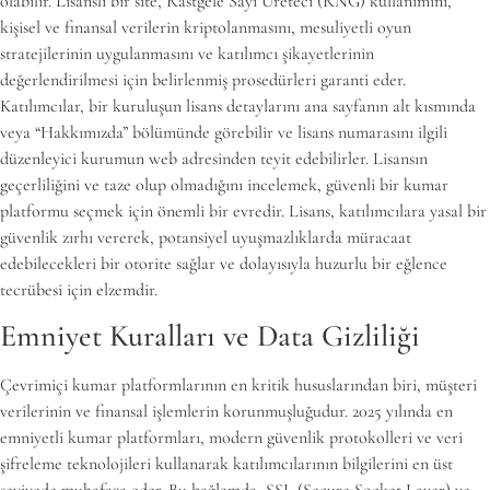
olabilir. Lisanslı bir site, Rastgele Sayı Üreteci (RNG) kullanımını,
kişisel ve finansal verilerin kriptolanmasını, mesuliyetli oyun
stratejilerinin uygulanmasını ve katılımcı şikayetlerinin
değerlendirilmesi için belirlenmiş prosedürleri garanti eder.
Katılımcılar, bir kuruluşun lisans detaylarını ana sayfanın alt kısmında
veya “Hakkımızda” bölümünde görebilir ve lisans numarasını ilgili
düzenleyici kurumun web adresinden teyit edebilirler. Lisansın
geçerliliğini ve taze olup olmadığını incelemek, güvenli bir kumar
platformu seçmek için önemli bir evredir. Lisans, katılımcılara yasal bir
güvenlik zırhı vererek, potansiyel uyuşmazlıklarda müracaat
edebilecekleri bir otorite sağlar ve dolayısıyla huzurlu bir eğlence
tecrübesi için elzemdir.
Emniyet Kuralları ve Data Gizliliği
Çevrimiçi kumar platformlarının en kritik hususlarından biri, müşteri
verilerinin ve finansal işlemlerin korunmuşluğudur. 2025 yılında en
emniyetli kumar platformları, modern güvenlik protokolleri ve veri
şifreleme teknolojileri kullanarak katılımcılarının bilgilerini en üst
seviyede muhafaza eder. Bu bağlamda, SSL (Secure Socket Layer) ve