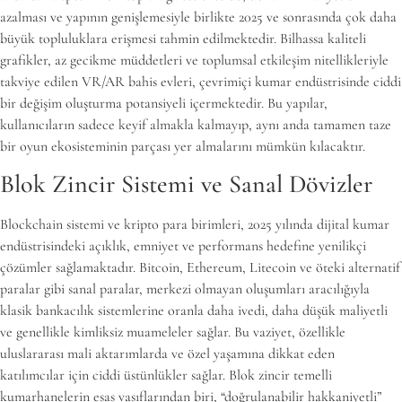
azalması ve yapının genişlemesiyle birlikte 2025 ve sonrasında çok daha
büyük topluluklara erişmesi tahmin edilmektedir. Bilhassa kaliteli
grafikler, az gecikme müddetleri ve toplumsal etkileşim nitellikleriyle
takviye edilen VR/AR bahis evleri, çevrimiçi kumar endüstrisinde ciddi
bir değişim oluşturma potansiyeli içermektedir. Bu yapılar,
kullanıcıların sadece keyif almakla kalmayıp, aynı anda tamamen taze
bir oyun ekosisteminin parçası yer almalarını mümkün kılacaktır.
Blok Zincir Sistemi ve Sanal Dövizler
Blockchain sistemi ve kripto para birimleri, 2025 yılında dijital kumar
endüstrisindeki açıklık, emniyet ve performans hedefine yenilikçi
çözümler sağlamaktadır. Bitcoin, Ethereum, Litecoin ve öteki alternatif
paralar gibi sanal paralar, merkezi olmayan oluşumları aracılığıyla
klasik bankacılık sistemlerine oranla daha ivedi, daha düşük maliyetli
ve genellikle kimliksiz muameleler sağlar. Bu vaziyet, özellikle
uluslararası mali aktarımlarda ve özel yaşamına dikkat eden
katılımcılar için ciddi üstünlükler sağlar. Blok zincir temelli
kumarhanelerin esas vasıflarından biri, “doğrulanabilir hakkaniyetli”