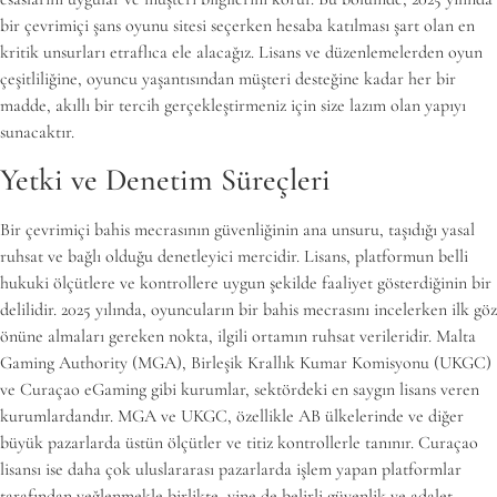
bir çevrimiçi şans oyunu sitesi seçerken hesaba katılması şart olan en
kritik unsurları etraflıca ele alacağız. Lisans ve düzenlemelerden oyun
çeşitliliğine, oyuncu yaşantısından müşteri desteğine kadar her bir
madde, akıllı bir tercih gerçekleştirmeniz için size lazım olan yapıyı
sunacaktır.
Yetki ve Denetim Süreçleri
Bir çevrimiçi bahis mecrasının güvenliğinin ana unsuru, taşıdığı yasal
ruhsat ve bağlı olduğu denetleyici mercidir. Lisans, platformun belli
hukuki ölçütlere ve kontrollere uygun şekilde faaliyet gösterdiğinin bir
delilidir. 2025 yılında, oyuncuların bir bahis mecrasını incelerken ilk göz
önüne almaları gereken nokta, ilgili ortamın ruhsat verileridir. Malta
Gaming Authority (MGA), Birleşik Krallık Kumar Komisyonu (UKGC)
ve Curaçao eGaming gibi kurumlar, sektördeki en saygın lisans veren
kurumlardandır. MGA ve UKGC, özellikle AB ülkelerinde ve diğer
büyük pazarlarda üstün ölçütler ve titiz kontrollerle tanınır. Curaçao
lisansı ise daha çok uluslararası pazarlarda işlem yapan platformlar
tarafından yeğlenmekle birlikte, yine de belirli güvenlik ve adalet