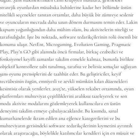
sağlar. Şans makinelerinden canlı krupiyeli masalara, geleneksel
stratejik oyunlardan müsabaka bahislerine kadar her bölümde üstün
nitelikli seçenekler tanıtan ortamlar, daha büyük bir zümreye seslenir
ve oyuncuların mecrada daha uzun dönem durmasını temin eder. Lakin
kapsam yoğunluğundan daha mühim olanı, bu aktivitelerin niteliği ve
tarafsızlığıdır. İşte bu noktada, software tedarikçilerinin rolü önemli bir
konuma ulaşır. NetEnt, Microgaming, Evolution Gaming, Pragmatic
Play, Play’n GO gibi alanında öncü firmalar, birkaç cezbedici ve
fonksiyonel keyifli zamanlar takdim etmekle kalmaz, bununla birlikte
objektif kontrollere tabi tutulmuş, tarafsız ve belirsiz sonuçlar sağlayan
şans oyunu prensiplerini de taahhüt eder. Bu geliştiriciler, keyif
tecrübesinin özgün, emniyetli ve zevkli mümkün kılan düzenekleri
kesintisiz olarak yenilerler. 2025’te, yükselen rekabet ortamında, oyun
platformları muhteviyat çeşitliliklerini aralıksız tazeleyerek ve son
moda aktivite modalarını gözlemleyerek kullanıcılara en üstün
deneyimi takdim etmeye çabalayacaklardır. Bu kısımda, sanal
kumarhanelerde ikram edilen ana eğlence kategorilerini ve bu
muhteviyatın gerisindeki software tedarikçilerinin kıymetini ayrıntılı
olarak araştıracağız, böylelikle katılımcılar kendileri için en müsait ve