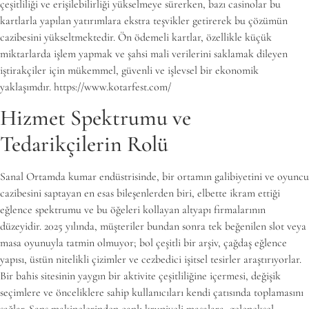
çeşitliliği ve erişilebilirliği yükselmeye sürerken, bazı casinolar bu
kartlarla yapılan yatırımlara ekstra teşvikler getirerek bu çözümün
cazibesini yükseltmektedir. Ön ödemeli kartlar, özellikle küçük
miktarlarda işlem yapmak ve şahsi mali verilerini saklamak dileyen
iştirakçiler için mükemmel, güvenli ve işlevsel bir ekonomik
yaklaşımdır. https://www.kotarfest.com/
Hizmet Spektrumu ve
Tedarikçilerin Rolü
Sanal Ortamda kumar endüstrisinde, bir ortamın galibiyetini ve oyuncu
cazibesini saptayan en esas bileşenlerden biri, elbette ikram ettiği
eğlence spektrumu ve bu öğeleri kollayan altyapı firmalarının
düzeyidir. 2025 yılında, müşteriler bundan sonra tek beğenilen slot veya
masa oyunuyla tatmin olmuyor; bol çeşitli bir arşiv, çağdaş eğlence
yapısı, üstün nitelikli çizimler ve cezbedici işitsel tesirler araştırıyorlar.
Bir bahis sitesinin yaygın bir aktivite çeşitliliğine içermesi, değişik
seçimlere ve önceliklere sahip kullanıcıları kendi çatısında toplamasını