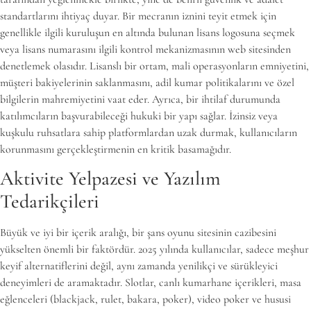
standartlarını ihtiyaç duyar. Bir mecranın iznini teyit etmek için
genellikle ilgili kuruluşun en altında bulunan lisans logosuna seçmek
veya lisans numarasını ilgili kontrol mekanizmasının web sitesinden
denetlemek olasıdır. Lisanslı bir ortam, mali operasyonların emniyetini,
müşteri bakiyelerinin saklanmasını, adil kumar politikalarını ve özel
bilgilerin mahremiyetini vaat eder. Ayrıca, bir ihtilaf durumunda
katılımcıların başvurabileceği hukuki bir yapı sağlar. İzinsiz veya
kuşkulu ruhsatlara sahip platformlardan uzak durmak, kullanıcıların
korunmasını gerçekleştirmenin en kritik basamağıdır.
Aktivite Yelpazesi ve Yazılım
Tedarikçileri
Büyük ve iyi bir içerik aralığı, bir şans oyunu sitesinin cazibesini
yükselten önemli bir faktördür. 2025 yılında kullanıcılar, sadece meşhur
keyif alternatiflerini değil, aynı zamanda yenilikçi ve sürükleyici
deneyimleri de aramaktadır. Slotlar, canlı kumarhane içerikleri, masa
eğlenceleri (blackjack, rulet, bakara, poker), video poker ve hususi