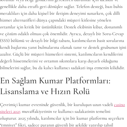
genellikle daha etraflı geri dönüşler sağlar. Telefon desteği, bazı bahis
meraklıları için daha kişisel bir iletişim deneyimi sunarken, çok dilli
hizmet alternatifleri dünya çapındaki müşteri kitlesine yönelen
ortamlar için kritik bir üstünlüktür. Destek ekibinin kibar, donanımlı
ve çözüm odaklı olması çok önemlidir. Ayrıca, detaylı bir Soru-Cevap
(SSS) bölümü ve detaylı bir bilgi tabanı, katılımcıların basit sorularına
kendi başlarına yanıt bulmalarına olanak tanır ve destek grubunun işini
azaltır. Güçlü bir müşteri hizmetleri sistemi, katılımcıların kendilerini
değerli hissetmelerini ve ortamın sıkıntılara karşı duyarlı olduğunu
bilmelerini sağlar, bu da kalıcı kullanıcı sadakati inşa etmenin kilididir.
En Sağlam Kumar Platformları:
Lisanslama ve Hızın Rolü
Çevrimiçi kumar evreninde güvenlik, bir kuruluşun uzun vadeli
casino
siteleri 2025
muvaffakiyetinin ve kullanıcı sadakatinin temelini
oluşturur. 2025 yılında, katılımcılar için bir kumar platformu seçerken
“emniyet” fikri, sadece paranın güvenli bir şekilde yatırılıp tahsil