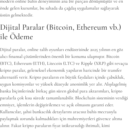
modern online bahis deneyiminin ana bir parçası dönüşmüştür ve en
önde gelen kurumlar, bu sahada da çağdaş uygulamalar sağlayarak
üstün gelmektedir.
Dijital Paralar (Bitcoin, Ethereum vb.)
ile Ödeme
Dijital paralar, online talih oyunları endüstrisinde 2025 yılının en göz
alıcı finansal çözümlerinden önemli bir konuma ulaşmıştır. Bitcoin
(BTC), Ethereum (ETH), Litecoin (LTC) ve Ripple (XRP) gibi revaçta
kripto paralar, geleneksel ekonomik yapıların haricinde bir transfer
alternatifi verir. Kripto paraların en büyük faydaları içinde çabukluk,
uygun komisyonlar ve yüksek düzeyde anonimlik yer alır. Alışılagelmiş
banka biçimlerinde birkaç gün süren global para aktarımları, kripto
paralarla çok kısa sürede tamamlanabilir. Blockchain sisteminin verdiği
emniyet, işlemlerin değiştirilemez ve açık olmasını garanti eder.
Kullanıcılar, şahsi bankacılık detaylarını aracısız bahis mecrasıyla
paylaşmak zorunda kalmadıkları için mahremiyetleri güvence altına
alınır. Fakat kripto paraların fiyat istikrarsızlığı ihtimali, kimi