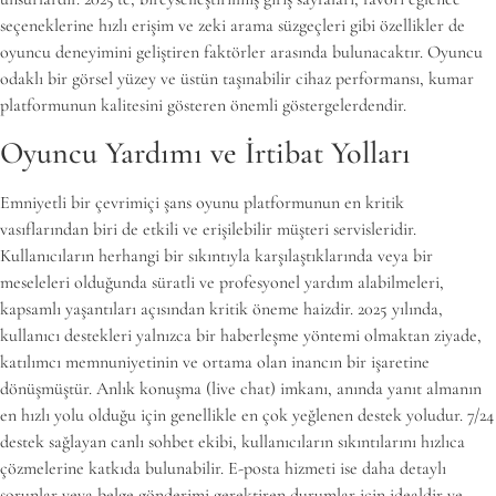
seçeneklerine hızlı erişim ve zeki arama süzgeçleri gibi özellikler de
oyuncu deneyimini geliştiren faktörler arasında bulunacaktır. Oyuncu
odaklı bir görsel yüzey ve üstün taşınabilir cihaz performansı, kumar
platformunun kalitesini gösteren önemli göstergelerdendir.
Oyuncu Yardımı ve İrtibat Yolları
Emniyetli bir çevrimiçi şans oyunu platformunun en kritik
vasıflarından biri de etkili ve erişilebilir müşteri servisleridir.
Kullanıcıların herhangi bir sıkıntıyla karşılaştıklarında veya bir
meseleleri olduğunda süratli ve profesyonel yardım alabilmeleri,
kapsamlı yaşantıları açısından kritik öneme haizdir. 2025 yılında,
kullanıcı destekleri yalnızca bir haberleşme yöntemi olmaktan ziyade,
katılımcı memnuniyetinin ve ortama olan inancın bir işaretine
dönüşmüştür. Anlık konuşma (live chat) imkanı, anında yanıt almanın
en hızlı yolu olduğu için genellikle en çok yeğlenen destek yoludur. 7/24
destek sağlayan canlı sohbet ekibi, kullanıcıların sıkıntılarını hızlıca
çözmelerine katkıda bulunabilir. E-posta hizmeti ise daha detaylı
sorunlar veya belge gönderimi gerektiren durumlar için idealdir ve