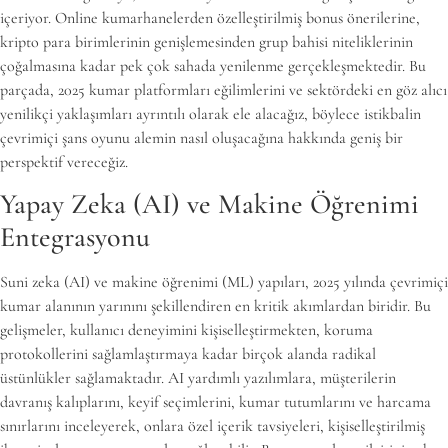
içeriyor. Online kumarhanelerden özelleştirilmiş bonus önerilerine,
kripto para birimlerinin genişlemesinden grup bahisi niteliklerinin
çoğalmasına kadar pek çok sahada yenilenme gerçekleşmektedir. Bu
parçada, 2025 kumar platformları eğilimlerini ve sektördeki en göz alıcı
yenilikçi yaklaşımları ayrıntılı olarak ele alacağız, böylece istikbalin
çevrimiçi şans oyunu alemin nasıl oluşacağına hakkında geniş bir
perspektif vereceğiz.
Yapay Zeka (AI) ve Makine Öğrenimi
Entegrasyonu
Suni zeka (AI) ve makine öğrenimi (ML) yapıları, 2025 yılında çevrimiçi
kumar alanının yarınını şekillendiren en kritik akımlardan biridir. Bu
gelişmeler, kullanıcı deneyimini kişiselleştirmekten, koruma
protokollerini sağlamlaştırmaya kadar birçok alanda radikal
üstünlükler sağlamaktadır. AI yardımlı yazılımlara, müşterilerin
davranış kalıplarını, keyif seçimlerini, kumar tutumlarını ve harcama
sınırlarını inceleyerek, onlara özel içerik tavsiyeleri, kişiselleştirilmiş