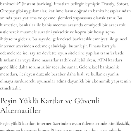
bankacılık” (instant banking) fırsatları belirginleşmiştir. Trustly, Sofort,
Giropay gibi uygulamalar, katılımcıların doğrudan banka hesaplarından
anında para yatırma ve çekme işlemleri yapmasına olanak tanır. Bu
hizmetler, bankalar ile bahis mecrası arasında emniyetli bir aracı rolü
üstlenerek muamele süratini yükseltir ve köprü bir hesap açma
ihtiyacını giderir. Bu sayede, geleneksel bankacılık emniyeti ile güncel
internet üzerinden ödeme çabukluğu bütünleşir. Finans kartıyla
ödemelerde ise, sayısız devlette oyun sitelerine yapılan transferlerde
kısıtlamalar veya ilave masraflar tatbik edilebilirken, ATM kartları
genellikle daha sorunsuz bir tecrübe sunar. Geleneksel bankacılık
metotları, ilerleyen düzenle beraber daha hızlı ve kullanıcı yanlısı
olmaya sürdürerek, oyuncular adına dayanıklı bir ekonomik yapı temin
etmektedir.
Peşin Yüklü Kartlar ve Güvenli
Alternatifler
Peşin yüklü kartlar, internet üzerinden oyun ödemelerinde kimliksizlik,
emniyet ve harcama kontrolü isteyen oyuncular adına 2025 yılında