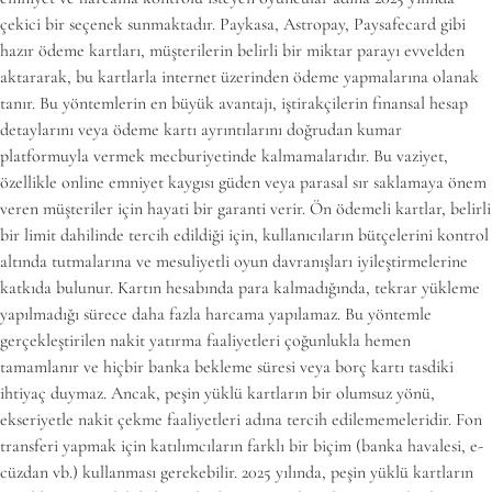
çekici bir seçenek sunmaktadır. Paykasa, Astropay, Paysafecard gibi
hazır ödeme kartları, müşterilerin belirli bir miktar parayı evvelden
aktararak, bu kartlarla internet üzerinden ödeme yapmalarına olanak
tanır. Bu yöntemlerin en büyük avantajı, iştirakçilerin finansal hesap
detaylarını veya ödeme kartı ayrıntılarını doğrudan kumar
platformuyla vermek mecburiyetinde kalmamalarıdır. Bu vaziyet,
özellikle online emniyet kaygısı güden veya parasal sır saklamaya önem
veren müşteriler için hayati bir garanti verir. Ön ödemeli kartlar, belirli
bir limit dahilinde tercih edildiği için, kullanıcıların bütçelerini kontrol
altında tutmalarına ve mesuliyetli oyun davranışları iyileştirmelerine
katkıda bulunur. Kartın hesabında para kalmadığında, tekrar yükleme
yapılmadığı sürece daha fazla harcama yapılamaz. Bu yöntemle
gerçekleştirilen nakit yatırma faaliyetleri çoğunlukla hemen
tamamlanır ve hiçbir banka bekleme süresi veya borç kartı tasdiki
ihtiyaç duymaz. Ancak, peşin yüklü kartların bir olumsuz yönü,
ekseriyetle nakit çekme faaliyetleri adına tercih edilememeleridir. Fon
transferi yapmak için katılımcıların farklı bir biçim (banka havalesi, e-
cüzdan vb.) kullanması gerekebilir. 2025 yılında, peşin yüklü kartların