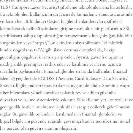
TLS (Transport Layer Security) şifreleme teknolojileri ana kriterlerdir.
Bu teknolojiler, kullanıcının tarayıcısı ile kumarhane sunucusu arasında
yollanan her türlü datayı (kişisel bilgiler, banka detayları, şifreler)
kriptolayarak üçüncü şahısların girişine mani olur. Bir platformun SSL
sertifikasına sahip olup olmadığını tarayıcınızın adres çubuğundaki kilit
simgesinden veya “https://” ön ekinden anlayabilirsiniz. İki faktörlü
kimlik doğrulama (2FA) gibi ilave koruma düzeyleri da, hesap
güvenliğini çoğaltarak izinsiz girişi önler. Ayrıca, güvenli oluşumlar
ciddi gizlilik prensipleri tatbik eder ve katılımcı verilerini üçüncü
taraflarla paylaşmazlar. Finansal işlemler sırasında kullanılan finansal
işlem ağ geçitleri de PCI DSS (Payment Card Industry Data Security
Standard) gibi endüstri standartlarına uygun olmalıdır. Sitenin altyapısı,
siber hücumlara yönelik aralıksız olarak revize edilen güvenlik
duvarları ve izleme sistemleriyle saklanır. Sürekli emniyet kontrolleri ve
geçirgenlik testleri, muhtemel açıklıkların tespit edilerek giderilmesini
sağlar. Bu güvenlik önlemleri, katılımcıların finansal işlemlerini ve
kişisel bilgilerini güvende tutarak, çevrimiçi kumar tecrübesinin temel
bir parçası olan güven ortamını oluşturur.