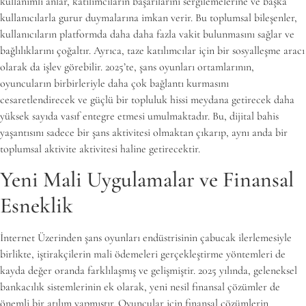
kullanımlı anlar, katılımcıların başarılarını sergilemelerine ve başka
kullanıcılarla gurur duymalarına imkan verir. Bu toplumsal bileşenler,
kullanıcıların platformda daha daha fazla vakit bulunmasını sağlar ve
bağlılıklarını çoğaltır. Ayrıca, taze katılımcılar için bir sosyalleşme aracı
olarak da işlev görebilir. 2025’te, şans oyunları ortamlarının,
oyuncuların birbirleriyle daha çok bağlantı kurmasını
cesaretlendirecek ve güçlü bir topluluk hissi meydana getirecek daha
yüksek sayıda vasıf entegre etmesi umulmaktadır. Bu, dijital bahis
yaşantısını sadece bir şans aktivitesi olmaktan çıkarıp, aynı anda bir
toplumsal aktivite aktivitesi haline getirecektir.
Yeni Mali Uygulamalar ve Finansal
Esneklik
İnternet Üzerinden şans oyunları endüstrisinin çabucak ilerlemesiyle
birlikte, iştirakçilerin mali ödemeleri gerçekleştirme yöntemleri de
kayda değer oranda farklılaşmış ve gelişmiştir. 2025 yılında, geleneksel
bankacılık sistemlerinin ek olarak, yeni nesil finansal çözümler de
önemli bir atılım yapmıştır. Oyuncular için finansal çözümlerin