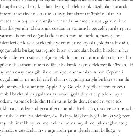
hesapları veya borç kartları ile ilişikli elektronik cüzdanlar kurarak
internet üzerinden aktarımlar uygulamalarını mümkün kılar. Bu
metotların başlıca avantajları arasında muamele sürati, güvenlik ve
basitlik yer alır. Elektronik cüzdanlar vasıtasıyla gerçekleştirilen para
yatırma işlemleri çoğunlukla hemen tamamlanırken, para çekme
işlemleri de klasik bankacılık yöntemlerine kıyasla çok daha hızlıdır,
çoğunlukla birkaç saat içinde biter. Oyuncular, banka bilgilerini her
seferinde oyun sitesiyle ifşa etmek durumunda olmadıkları için ek bir
güvenlik katmanı temin edilir. Ek olarak, sayısız elektronik cüzdan, iki
aşamalı onaylama gibi ilave emniyet donanımları sunar. Cep mali
uygulamalar ise mobil telefonların yaygınlaşmasıyla birlikte zamanla
ehemmiyet kazanmıştır. Apple Pay, Google Pay gibi sistemler veya
mobil bankacılık uygulamaları aracılığıyla direkt cep telefonuyla
ödeme yapmak kabildir. Hızlı yanıt kodu denetlemeleri veya tek
tıklamayla ödeme alternatifleri, mobil cihazlarda çabuk ve sorunsuz bir
tecrübe sunar. Bu biçimler, özellikle yoldayken keyif almayı yeğleyen
taşınabilir talih oyunu meraklıları adına büyük kolaylık sağlar. 2025
yılında, e-cüzdanların ve taşınabilir para işlemlerinin bolluğu ve