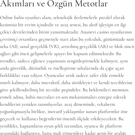
Akımları ve Özgün Metotlar
Online bahis oyunları alanı, teknolojik ilerlemelerle paralel olarak
kesintisiz bir evrim içindedir ve 2025 senesi, bu aktif işleyişin en ilgi
çekici devirlerinden birini yansıtmaktadır. Ananevi casino oyunlarının
çevrimiçi ortamlara geçmesiyle start alan bu yolculuk, günümüzde suni
zeka (AI), sanal gerçeklik (VR), artırılmış gerçeklik (AR) ve blok zincir
ağları gibi öncü gelişmelerle apayrı bir kapsam edinmektedir. Bu
trendler, sadece eğlence yaşantısını zenginleştirmekle kalmıyor, aynı
anda güvenlik, dürüstlük ve özelleştirme sahalarında da çığır açan
farklılıklar vaat ediyor. Oyuncular artık sadece zafer elde etmekle
sınırlı kalmıyor; daha interaktif, daha sürükleyici ve kendi tercihlerine
göre şekillendirilmiş bir tecrübe peşindeler. Bu beklentileri memnun
etmek adına, bahis mecraları en son mekanizmaları entegre ederek
kendilerini yeniden tanımlıyorlar. 2025 döneminde, rekabetin
yoğunlaşmasıyla birlikte, inovatif yaklaşımlar sunan platformlar öne
geçecek ve kullanıcı beğenilerini önemli ölçüde etkileyecektir. Bu
yenilikler, kapsamların oyun şekli tarzından, oyuncu ile platform
arasındaki bağlantıya, hatta mali yöntemlere kadar geniş bir aralığı