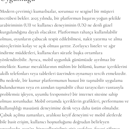
Modern çevrimiçi kumarbazlar, sorunsuz ve sezgisel bir müşteri
tecrübesi bekler. 2025 yılında, bir platformun başarısı yoğun şekilde
arabiriminin (UI) ve kullanıcı deneyiminin (UX) ne denli güzel
kurgulandığına dayalı olacaktır. Platformun rahatça kullanılabilir
olması, oyunların çabucak tespit edilebilmesi, nakit yatırma ve alma
süreçlerinin kolay ve açık olması şarttır. Zorlayıcı listeler ve ağır
indirme müddetleri, kullanıcıları süratle başka ortamlara
yönlendirebilir. Ayrıca, mobil uygunluk günümüzde ayrılmaz bir
niteliktir. Kumar meraklılarının mühim bir bölümü, kumar içeriklerini
akıllı telefonları veya tabletleri üzerinden oynamayı tercih etmektedir.
Bu nedenle, bir kumar platformunun hususi bir taşınabilir uygulama
bulundurması veya en azından taşınabilir cihaz tarayıcıları vasıtasıyla
problemsiz işleyen, uyumlu (responsive) bir internet sitesine sahip
olması zorunludur. Mobil ortamda içeriklerin grafikleri, performansı ve
kullanışlılığı masaüstü deneyimine denk veya daha üstün olmalıdır.
Çabuk açılma zamanları, aralıksız keyif deneyimi ve mobil aletlerde
bile basit erişim, kullanıcı hoşnutluğunu doğrudan belirleyen
unsurlardır. 2025’te, bireyselleştirilmiş giriş sayfaları, favori eğlence