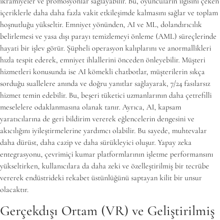
ikramiyeler ve promosyonlar sağlayabilir. Bu, oyuncuların ilgisini çeken
içeriklerle daha daha fazla vakit etkileşimde kalmasını sağlar ve toplam
hoşnutluğu yükseltir. Emniyet yönünden, AI ve ML, dolandırıcılık
belirlemesi ve yasa dışı parayı temizlemeyi önleme (AML) süreçlerinde
hayati bir işlev görür. Şüpheli operasyon kalıplarını ve anormallikleri
hızla tespit ederek, emniyet ihlallerini önceden önleyebilir. Müşteri
hizmetleri konusunda ise AI kömekli chatbotlar, müşterilerin sıkça
sorduğu suallelere anında ve doğru yanıtlar sağlayarak, 7/24 fasılarsız
hizmet temin edebilir. Bu, beşeri tüketici uzmanlarının daha çetrefilli
meselelere odaklanmasına olanak tanır. Ayrıca, AI, kapsam
yaratıcılarına de geri bildirim vererek eğlencelerin dengesini ve
akıcılığını iyileştirmelerine yardımcı olabilir. Bu sayede, muhtevalar
daha dürüst, daha cazip ve daha sürükleyici oluşur. Yapay zeka
entegrasyonu, çevrimiçi kumar platformlarının işletme performansını
yükseltirken, kullanıcılara da daha zeki ve özelleştirilmiş bir tecrübe
vererek endüstrideki rekabet üstünlüğünü saptayan kilit bir unsur
olacaktır.
Gerçekdışı Ortam (VR) ve Geliştirilmiş