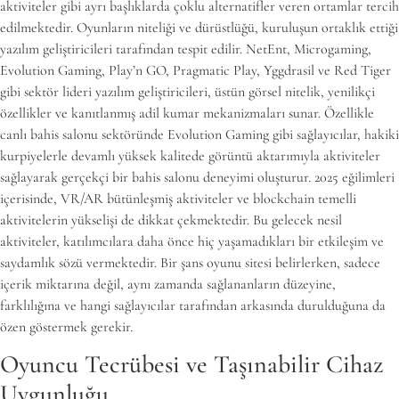
aktiviteler gibi ayrı başlıklarda çoklu alternatifler veren ortamlar tercih
edilmektedir. Oyunların niteliği ve dürüstlüğü, kuruluşun ortaklık ettiği
yazılım geliştiricileri tarafından tespit edilir. NetEnt, Microgaming,
Evolution Gaming, Play’n GO, Pragmatic Play, Yggdrasil ve Red Tiger
gibi sektör lideri yazılım geliştiricileri, üstün görsel nitelik, yenilikçi
özellikler ve kanıtlanmış adil kumar mekanizmaları sunar. Özellikle
canlı bahis salonu sektöründe Evolution Gaming gibi sağlayıcılar, hakiki
kurpiyelerle devamlı yüksek kalitede görüntü aktarımıyla aktiviteler
sağlayarak gerçekçi bir bahis salonu deneyimi oluşturur. 2025 eğilimleri
içerisinde, VR/AR bütünleşmiş aktiviteler ve blockchain temelli
aktivitelerin yükselişi de dikkat çekmektedir. Bu gelecek nesil
aktiviteler, katılımcılara daha önce hiç yaşamadıkları bir etkileşim ve
saydamlık sözü vermektedir. Bir şans oyunu sitesi belirlerken, sadece
içerik miktarına değil, aynı zamanda sağlananların düzeyine,
farklılığına ve hangi sağlayıcılar tarafından arkasında durulduğuna da
özen göstermek gerekir.
Oyuncu Tecrübesi ve Taşınabilir Cihaz
Uygunluğu