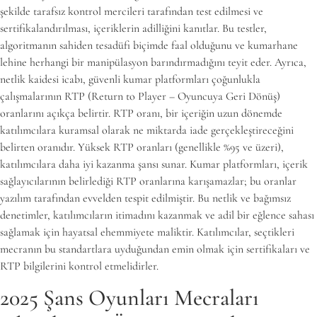
şekilde tarafsız kontrol mercileri tarafından test edilmesi ve
sertifikalandırılması, içeriklerin adilliğini kanıtlar. Bu testler,
algoritmanın sahiden tesadüfi biçimde faal olduğunu ve kumarhane
lehine herhangi bir manipülasyon barındırmadığını teyit eder. Ayrıca,
netlik kaidesi icabı, güvenli kumar platformları çoğunlukla
çalışmalarının RTP (Return to Player – Oyuncuya Geri Dönüş)
oranlarını açıkça belirtir. RTP oranı, bir içeriğin uzun dönemde
katılımcılara kuramsal olarak ne miktarda iade gerçekleştireceğini
belirten oranıdır. Yüksek RTP oranları (genellikle %95 ve üzeri),
katılımcılara daha iyi kazanma şansı sunar. Kumar platformları, içerik
sağlayıcılarının belirlediği RTP oranlarına karışamazlar; bu oranlar
yazılım tarafından evvelden tespit edilmiştir. Bu netlik ve bağımsız
denetimler, katılımcıların itimadını kazanmak ve adil bir eğlence sahası
sağlamak için hayatsal ehemmiyete maliktir. Katılımcılar, seçtikleri
mecranın bu standartlara uyduğundan emin olmak için sertifikaları ve
RTP bilgilerini kontrol etmelidirler.
2025 Şans Oyunları Mecraları