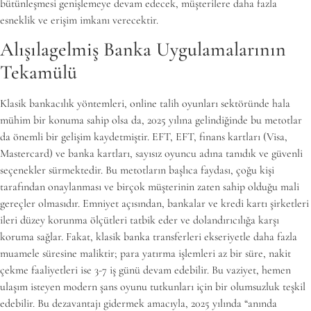
bütünleşmesi genişlemeye devam edecek, müşterilere daha fazla
esneklik ve erişim imkanı verecektir.
Alışılagelmiş Banka Uygulamalarının
Tekamülü
Klasik bankacılık yöntemleri, online talih oyunları sektöründe hala
mühim bir konuma sahip olsa da, 2025 yılına gelindiğinde bu metotlar
da önemli bir gelişim kaydetmiştir. EFT, EFT, finans kartları (Visa,
Mastercard) ve banka kartları, sayısız oyuncu adına tanıdık ve güvenli
seçenekler sürmektedir. Bu metotların başlıca faydası, çoğu kişi
tarafından onaylanması ve birçok müşterinin zaten sahip olduğu mali
gereçler olmasıdır. Emniyet açısından, bankalar ve kredi kartı şirketleri
ileri düzey korunma ölçütleri tatbik eder ve dolandırıcılığa karşı
koruma sağlar. Fakat, klasik banka transferleri ekseriyetle daha fazla
muamele süresine maliktir; para yatırma işlemleri az bir süre, nakit
çekme faaliyetleri ise 3-7 iş günü devam edebilir. Bu vaziyet, hemen
ulaşım isteyen modern şans oyunu tutkunları için bir olumsuzluk teşkil
edebilir. Bu dezavantajı gidermek amacıyla, 2025 yılında “anında