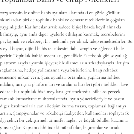
2025 senesinde online bahis oyunları alanındaki en gözle görülür
akımlardan biri de topluluk bahisi ve cemaat niteliklerinin çoğalan
yaygınlığıdır. Katılımcılar artık sadece kişisel bazda keyif almakla
kalmayıp, aynı anda diğer üyelerle etkileşim kurmak, tecrübelerini
paylaşmak ve rekabetçi bir mekanda yer almak talep etmektedirler. Bu
sosyal boyut, dijital bahis tecrübesini daha zengin ve eğlenceli hale
getirir. Topluluk bahisi mecraları, genellikle Facebook gibi sosyal ağ
platformlarıyla uyumlu işleyerek kullanıcıların arkadaşlarıyla iletişim
sağlamasına, hediye yollamasına veya birbirlerine karşı rekabet
etmesine imkan verir. Şans oyunları ortamları, yapılarına sohbet
odaları, tartışma platformları ve sıralama listeleri gibi nitelikler ilave
ederek bir topluluk hissi meydana getirmektedir. Bilhassa gerçek
zamanlı kumarhane muhtevalarında, oyun yöneticileriyle ve bazen
diğer katılımcılarla canlı iletişim kurma fırsatı, toplumsal bağlantıyı
artırır. Şampiyonalar ve rekabetçi faaliyetler, kullanıcıları toplayarak
ilgi çekici bir çekiştirmeli atmosfer sağlar ve büyük ödüller kazanma
şansı sağlar. Kapsam dahilindeki mükafatlar, başarımlar ve ortak