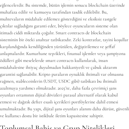
eğlencelerdir. Bu sistemde, bütün işlemin sonucu blockchain üzerinde
muhafaza edilir ve kamuoyu tarafından tasdik edilebilir. Bu,
muhtevaların müdahale edilemez gösterdiğini ve eksiksiz rastgele
çıktılar sağladığını garanti eder, böylece oyuncuların sisteme olan
itimadı ciddi miktarda çoğalır. Smart contracts de blockchain
sisteminin bir öteki anahtar tatbikatıdır. Zeki kontratlar, tayini koşullar
karşılandığında kendiliğinden yürütülen, değiştirilemez ve şeffaf
anlaşmalardır. Kumarhane teşvikleri, finansal işlemler veya şampiyona
ödülleri gibi meselelerde smart contracts kullanılarak, insan
müdahalesine ihtiyaç duyulmadan hakkaniyetli ve çabuk aktarım
garantisi sağlanabilir. Kripto paraların oynaklık ihtimali var olmasına
rağmen, stablecoinlerin (USDT, USDC gibi) tatbikatı bu ihtimali
azaltmaya yardımcı olmaktadır. 2025’te, daha fazla çevrimiçi şans
oyunları ortamının dijital dövizleri parasal alternatif olarak kabul
etmesi ve dağıtık defter esaslı içerikleri portföylerine dahil etmesi
umulmaktadır. Bu yapı, dijital şans oyunları alanını daha dürüst, güvenli
ve kullanıcı dostu bir istikbale iletim kapasitesine sahiptir.
Toplumsal Bahis ve Grup Nitelikleri