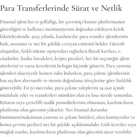
Para Transferlerinde Sürat ve Netlik
Finansal işlem hız ve şeffaflığı, bir çevrimiçi kumar platformunun
güvenliğini ve kullanıcı memnuniyetini doğrudan etkileyen kritik
faktörlerdendir. 2025 yılında, katılımcılar para transfer işlemlerinin
hızlı, sorunsuz ve net bir şekilde cereyan etmesini bekler. Güvenli
oluşumlar, farklı ödeme opsiyonları sağlarken (kredi kartları, e-
cüzdanlar, banka havaleleri, kripto paralar), her bir seçeneğin işlem
sürelerini ve varsa ücretlerini belirgin biçimde gösterir. Para yatırma
işlemleri ekseriyetle hemen vuku bulurken, para çekme işlemlerinin
hızı seçilen alternatife ve sitenin doğrulama süreçlerine göre farklılık
gösterebilir. En iyi mecralar, para çekme taleplerini 24 saat içinde
müdahale eder ve transferleri mümkün olan en kısa sürede tamamlar.
Rötarın veya çetrefilli tasdik prosedürlerinin olmaması, katılımcıların
platforma olan güvenini yükseltir. Net finansal durumlar
(minimum/maksimum yatırma ve çekme limitleri, olası komisyonlar ve
bonus çevrim şartları) net bir şekilde açıklanmalıdır. Gizli ücretler veya
muğlak esaslar, katılımcıların platforma olan güvenini zarar verebilir.