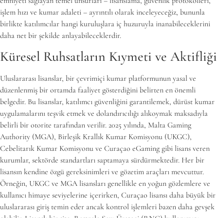
emniyeti sağlayan temel unsurları – lisanslama, güvenlik protokolleri,
işlem hızı ve kumar adaleti – ayrıntılı olarak inceleyeceğiz, bununla
birlikte katılımcılar hangi kuruluşlara iç huzuruyla inanabileceklerini
daha net bir şekilde anlayabileceklerdir.
Küresel Ruhsatların Kıymeti ve Aktifliği
Uluslararası lisanslar, bir çevrimiçi kumar platformunun yasal ve
düzenlenmiş bir ortamda faaliyet gösterdiğini belirten en önemli
belgedir. Bu lisanslar, katılımcı güvenliğini garantilemek, dürüst kumar
uygulamalarını teşvik etmek ve dolandırıcılığı alıkoymak maksadıyla
belirli bir otorite tarafından verilir. 2025 yılında, Malta Gaming
Authority (MGA), Birleşik Krallık Kumar Komisyonu (UKGC),
Cebelitarık Kumar Komisyonu ve Curaçao eGaming gibi lisans veren
kurumlar, sektörde standartları saptamaya sürdürmektedir. Her bir
lisansın kendine özgü gereksinimleri ve gözetim araçları mevcuttur.
Örneğin, UKGC ve MGA lisansları genellikle en yoğun gözlemlere ve
kullanıcı himaye seviyelerine içerirken, Curaçao lisansı daha büyük bir
uluslararası giriş temin eder ancak kontrol işlemleri bazen daha gevşek