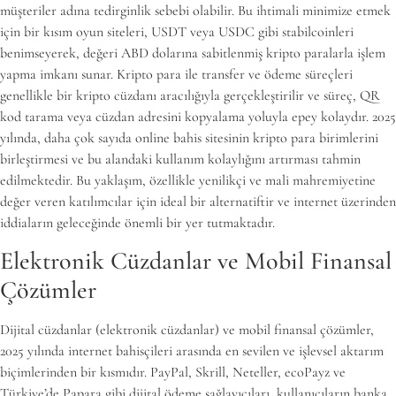
müşteriler adına tedirginlik sebebi olabilir. Bu ihtimali minimize etmek
için bir kısım oyun siteleri, USDT veya USDC gibi stabilcoinleri
benimseyerek, değeri ABD dolarına sabitlenmiş kripto paralarla işlem
yapma imkanı sunar. Kripto para ile transfer ve ödeme süreçleri
genellikle bir kripto cüzdanı aracılığıyla gerçekleştirilir ve süreç, QR
kod tarama veya cüzdan adresini kopyalama yoluyla epey kolaydır. 2025
yılında, daha çok sayıda online bahis sitesinin kripto para birimlerini
birleştirmesi ve bu alandaki kullanım kolaylığını artırması tahmin
edilmektedir. Bu yaklaşım, özellikle yenilikçi ve mali mahremiyetine
değer veren katılımcılar için ideal bir alternatiftir ve internet üzerinden
iddiaların geleceğinde önemli bir yer tutmaktadır.
Elektronik Cüzdanlar ve Mobil Finansal
Çözümler
Dijital cüzdanlar (elektronik cüzdanlar) ve mobil finansal çözümler,
2025 yılında internet bahisçileri arasında en sevilen ve işlevsel aktarım
biçimlerinden bir kısmıdır. PayPal, Skrill, Neteller, ecoPayz ve
Türkiye’de Papara gibi dijital ödeme sağlayıcıları, kullanıcıların banka