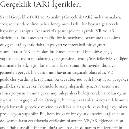
Gerçeklik (AR) İçerikleri
Sanal Gerçeklik (VR) ve Artırılmış Gerçeklik (AR) mekanizmaları,
2025 senesinde online bahis deneyimini farklı bir boyuta getirecek
kapasiteye sahiptir. Ananevi 2D göstergelerin aşarak, VR ve AR
aktiviteleri kullanıcılara hakiki bir kumarhane ortamında var olma
duygusu sağlayarak daha kapsayıcı ve interaktif bir yaşantı
sunmaktadır. VR casinolar, kullanıcıların sanal bir lobiye geçiş
yapmasına, oyun masalarına yerleşmesine, oyun yöneticileriyle ve diğer
oyuncularla etkileşim kurmasına fırsat sunar. Bu sayede, dışarıya
gitmeden gerçek bir casinonun havasını yaşamak olası olur. VR
gözlükler yardımıyla sağlanan bu tecrübe, 360 açılı bakış açısı, gerçekçi
grafikler ve interaktif nesnelerle zenginleştirilmiştir. AR sistemi ise,
sahici yeryüzü alanına çevrimiçi bileşenleri birleştirerek var olan oyun
yaşantılarını güçlendirir. Örneğin, bir müşteri tabletini veya telefonunu
faydalanarak gerçek yüzeyine hayali bir rulet çarkı veya kağıt oyunları
projeksiyon yapabilir. Bu, hem inovatif bir oyun deneyimi sağlar hem
de oyuncuların etraflarıyla etkileşimini artırır. VR/AR eğlenceleri şu
anda daha spesifik bir topluluğa seslense de, donanım maliyetlerinin