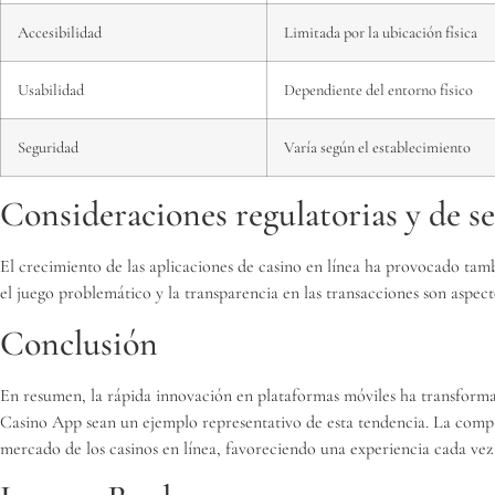
Accesibilidad
Limitada por la ubicación física
Usabilidad
Dependiente del entorno físico
Seguridad
Varía según el establecimiento
Consideraciones regulatorias y de s
El crecimiento de las aplicaciones de casino en línea ha provocado tam
el juego problemático y la transparencia en las transacciones son aspec
Conclusión
En resumen, la rápida innovación en plataformas móviles ha transformad
Casino App sean un ejemplo representativo de esta tendencia. La compat
mercado de los casinos en línea, favoreciendo una experiencia cada vez