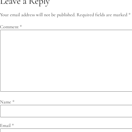
Leave a Reply
Your email address will not be published.
Required fields are marked
*
Comment
*
Name
*
Email
*