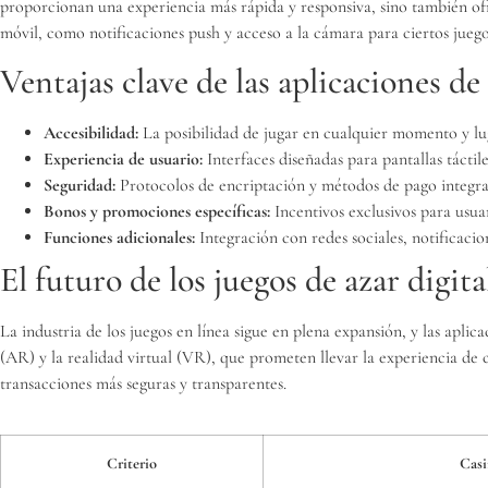
proporcionan una experiencia más rápida y responsiva, sino también ofr
móvil, como notificaciones push y acceso a la cámara para ciertos jueg
Ventajas clave de las aplicaciones de
Accesibilidad:
La posibilidad de jugar en cualquier momento y lug
Experiencia de usuario:
Interfaces diseñadas para pantallas táctile
Seguridad:
Protocolos de encriptación y métodos de pago integrado
Bonos y promociones específicas:
Incentivos exclusivos para usua
Funciones adicionales:
Integración con redes sociales, notificacio
El futuro de los juegos de azar digit
La industria de los juegos en línea sigue en plena expansión, y las apl
(AR) y la realidad virtual (VR), que prometen llevar la experiencia de
transacciones más seguras y transparentes.
Criterio
Casi