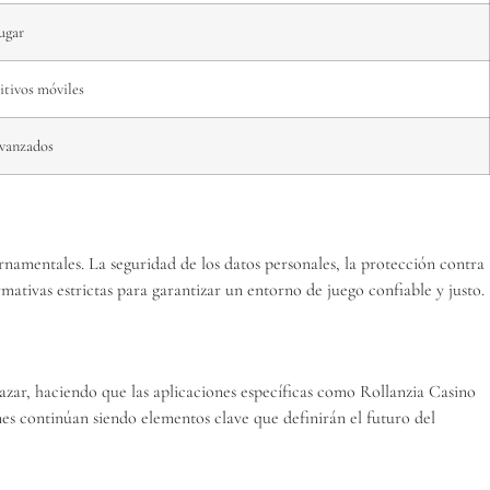
ugar
itivos móviles
avanzados
namentales. La seguridad de los datos personales, la protección contra
mativas estrictas para garantizar un entorno de juego confiable y justo.
azar, haciendo que las aplicaciones específicas como Rollanzia Casino
es continúan siendo elementos clave que definirán el futuro del