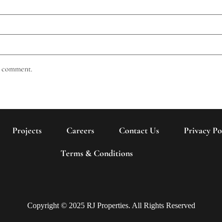
 I comment.
Projects
Careers
Contact Us
Privacy Po
Terms & Conditions
Copyright © 2025 RJ Properties. All Rights Reserved