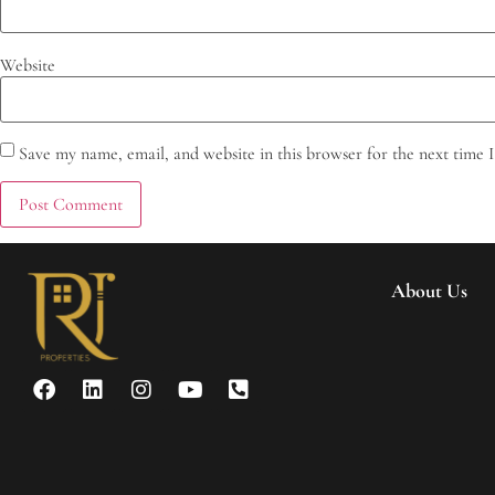
Website
Save my name, email, and website in this browser for the next time
About Us