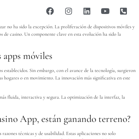
zar no ha sido la excepción. La proliferación de dispositivos móviles y
os de casino. Un componente clave en esta evolución ha sido la
as apps móviles
s establecidos. Sin embargo, con el avance de la tecnología, surgieron
us hogares o en movimiento. La innovación más significativa en este
s fluida, interactiva y segura. La optimización de la interfaz, la
Casino App, están ganando terreno?
s razones técnicas y de usabilidad. Estas aplicaciones no solo