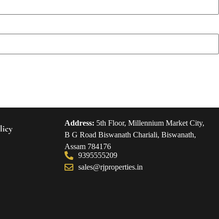
Address:
5th Floor, Millennium Market City,
licy
B G Road Biswanath Chariali, Biswanath,
Assam 784176
9395555209
sales@rjproperties.in