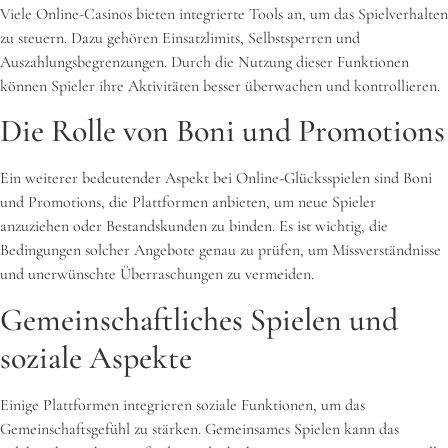
Viele Online-Casinos bieten integrierte Tools an, um das Spielverhalten
zu steuern. Dazu gehören Einsatzlimits, Selbstsperren und
Auszahlungsbegrenzungen. Durch die Nutzung dieser Funktionen
können Spieler ihre Aktivitäten besser überwachen und kontrollieren.
Die Rolle von Boni und Promotions
Ein weiterer bedeutender Aspekt bei Online-Glücksspielen sind Boni
und Promotions, die Plattformen anbieten, um neue Spieler
anzuziehen oder Bestandskunden zu binden. Es ist wichtig, die
Bedingungen solcher Angebote genau zu prüfen, um Missverständnisse
und unerwünschte Überraschungen zu vermeiden.
Gemeinschaftliches Spielen und
soziale Aspekte
Einige Plattformen integrieren soziale Funktionen, um das
Gemeinschaftsgefühl zu stärken. Gemeinsames Spielen kann das