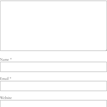
Name
*
Email
*
Website