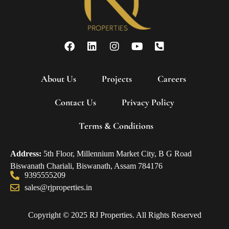
About Us
Projects
Careers
Contact Us
Privacy Policy
Terms & Conditions
Address:
5th Floor, Millennium Market City, B G Road
Biswanath Chariali, Biswanath, Assam 784176
9395555209
sales@rjproperties.in
Copyright © 2025 RJ Properties. All Rights Reserved