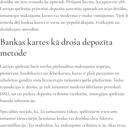
drošību un ātru transakciju apstrādi. Pētījumi liecina, ka aptuveni 78%
Latvijas spēlētāju prioritizē depozīta uzreizēju apstrādi un sejas drošību,
izmantojot maksājumu kartes vai modernus e-maku risinājumus. Tieši šī
iemesla dēļ bankas kartes ir viena no populārākajām, ērtākajām un
drošākajām metodēm.
Bankas kartes kā droša depozīta
metode
Latvijas spēlētāji bieži izvēlas pārbaudītas maksājumu iespējas,
piemēram, kredītkartes un debetkartes, kuras ir plaši pieejamas un
atbalstītas gandrīz visās licencētajās tiešsaistes spēļu platformās. Šādas
transakcijas ir drošas, ja tiek izmantoti moderni šifrēšanas protokoli
(
SSL
), un tās padara depozīta veikšanu vienkāršu, aizsargājot spēlētāju
finanšu informāciju.
Speciālisti norāda, ka, lai samazinātu riskus, spēlētājiem ieteicams
izmantot vienreizējās lietošanas kodus vai drošības divu faktoru
autentifikāciju. Tas nodrošina, ka maksājumu veikšana ir ne tikai ērtas,