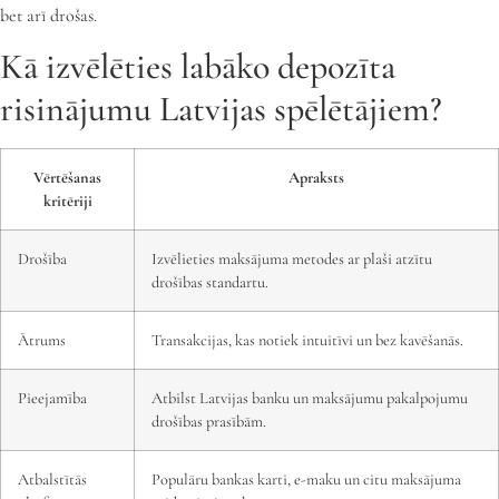
bet arī drošas.
Kā izvēlēties labāko depozīta
risinājumu Latvijas spēlētājiem?
Vērtēšanas
Apraksts
kritēriji
Drošība
Izvēlieties maksājuma metodes ar plaši atzītu
drošības standartu.
Ātrums
Transakcijas, kas notiek intuitīvi un bez kavēšanās.
Pieejamība
Atbilst Latvijas banku un maksājumu pakalpojumu
drošības prasībām.
Atbalstītās
Populāru bankas karti, e-maku un citu maksājuma