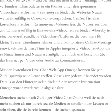
Ein Klick auf „Next“ – und Sie sind mit dem nächsten zufälligen Nutzer
verbunden . Chatroulette ist ein Pionier unter den spontanen
Videochat-Plattformen – seit 2009 verbindet die Webseite Nutzer
weltweit zufällig zu One‑on‑One‑Gesprächen. CamSurf ist eine
kostenlose Plattform für anonymes Videosurfen, die Nutzer aus über
200 Ländern zufällig in Eins-zu-eins-Videochats verbindet. Whereby ist
eine benutzerfreundliche Videochat-Plattform, die besonders für
kleine Teams, Einzelunternehmer und unkomplizierte Online-Meetings
entwickelt wurde. FaceTime ist Apples integrierte Videochat-App, die
es Nutzerinnen und Nutzern ermöglicht, einfach und kostenlos über
das Internet per Video oder Audio zu kommunizieren.
Mit der kostenlosen Live-Chat Web-App Omegle können Sie per
Zufallsprinzip neue Leute treffen. Chat kann jederzeit beendet werden
Details zu den Hintergründen finden Sie in unserer Information.
Omegle wurde mittlerweile abgeschaltet.
Menschen suchen nach Zufälliger Video Chat Online weil sie nach
mehr suchen als nur durch soziale Medien zu scrollen oder Leuten zu
schreiben, die sie bereits kennen – sie suchen spontane