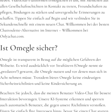
heben. Videochat-Plattformen ermöglichen es uns, mit Menschen aus
allen Gesellschaftsschichten in Kontakt zu treten, Freundschaften zu
pflegen, Bindungen zu stärken und unvergessliche Erinnerungen zu
schaffen. Tippen Sie einfach auf Begin und wir verbinden Sie in
Sekundenschnelle mit einem neuen Chat. Willkommen bei der besten
Chatroulette-Alternative im Internet – Willkommen bei
Only2chat.com.
Ist Omegle sicher?
Omegle ist transparent in Bezug auf die möglichen Gefahren der
Webseite. Es wird ausdrücklich vor Straftätern (Omegle nennt sie
„predators“) gewarnt, die Omegle nutzen und vor denen man sich in
Acht nehmen müsse. Trotzdem bietet Omegle keine eindeutigen
Sicherheitsrichtlinien und keine Kindersicherung an.
Beachten Sie jedoch, dass die meisten Benutzer Video-Chat für bessere
Interaktion bevorzugen. Unsere KI-Systeme erkennen und sperren
auch automatisch Benutzer, die gegen unsere Richtlinien verstoßen.
Fügen Sie einfach Ihre Interessen hinzu, bevor Sie einen Chat starten.