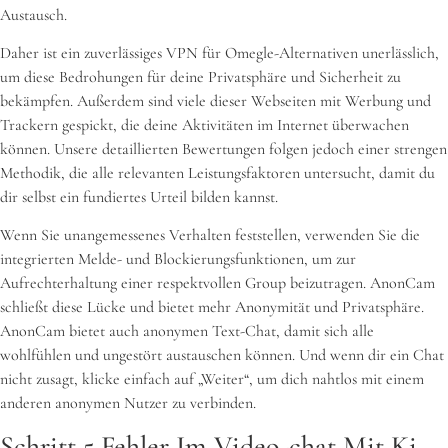
Austausch.
Daher ist ein zuverlässiges VPN für Omegle-Alternativen unerlässlich,
um diese Bedrohungen für deine Privatsphäre und Sicherheit zu
bekämpfen. Außerdem sind viele dieser Webseiten mit Werbung und
Trackern gespickt, die deine Aktivitäten im Internet überwachen
können. Unsere detaillierten Bewertungen folgen jedoch einer strengen
Methodik, die alle relevanten Leistungsfaktoren untersucht, damit du
dir selbst ein fundiertes Urteil bilden kannst.
Wenn Sie unangemessenes Verhalten feststellen, verwenden Sie die
integrierten Melde- und Blockierungsfunktionen, um zur
Aufrechterhaltung einer respektvollen Group beizutragen. AnonCam
schließt diese Lücke und bietet mehr Anonymität und Privatsphäre.
AnonCam bietet auch anonymen Text-Chat, damit sich alle
wohlfühlen und ungestört austauschen können. Und wenn dir ein Chat
nicht zusagt, klicke einfach auf „Weiter“, um dich nahtlos mit einem
anderen anonymen Nutzer zu verbinden.
Schritt 5 Fehler Im Video-chat Mit Ki