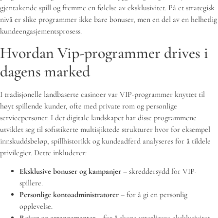
gjentakende spill og fremme en følelse av eksklusivitet. På et strategisk
nivå er slike programmer ikke bare bonuser, men en del av en helhetlig
kundeengasjementsprosess.
Hvordan Vip-programmer drives i
dagens marked
I tradisjonelle landbaserte casinoer var VIP-programmer knyttet til
høyt spillende kunder, ofte med private rom og personlige
servicepersoner. I det digitale landskapet har disse programmene
utviklet seg til sofistikerte multisjiktede strukturer hvor for eksempel
innskuddsbeløp, spillhistorikk og kundeadferd analyseres for å tildele
privilegier. Dette inkluderer:
Eksklusive bonuser og kampanjer
– skreddersydd for VIP-
spillere.
Personlige kontoadministratorer
– for å gi en personlig
opplevelse.