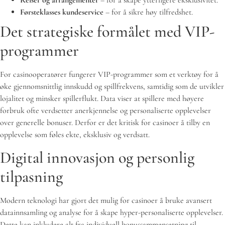
Reiser og arrangementer
– for å skape ytterligere eksklusivitet.
Førsteklasses kundeservice
– for å sikre høy tilfredshet.
Det strategiske formålet med VIP-
programmer
For casinooperatører fungerer VIP-programmer som et verktøy for å
øke gjennomsnittlig innskudd og spillfrekvens, samtidig som de utvikler
lojalitet og minsker spillerflukt. Data viser at spillere med høyere
forbruk ofte verdsetter anerkjennelse og personaliserte opplevelser
over generelle bonuser. Derfor er det kritisk for casinoer å tilby en
opplevelse som føles ekte, eksklusiv og verdsatt.
Digital innovasjon og personlig
tilpasning
Modern teknologi har gjort det mulig for casinoer å bruke avansert
datainnsamling og analyse for å skape hyper-personaliserte opplevelser.
Dette kan inkludere alt fra individuell bonussammensetning til