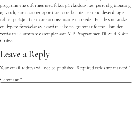
programmene utformes med fokus på eksklusivitet, personlig tilpassing
og verdi, kan casinoer oppnå sterkere lojalitet, økt kundeverdi og en
robust posisjon i det konkurranseutsatte markedet. For de som ønsker
en dypere forståelse av hvordan slike programmer formes, kan det
verdsettes å utforske eksempler som VIP Programmet Til Wild Robin
Casino.
Leave a Reply
Your email address will not be published.
Required fields are marked
*
Comment
*