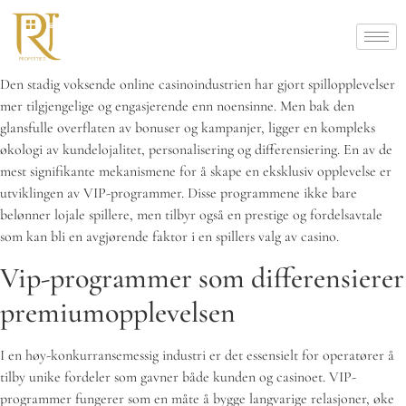
Den stadig voksende online casinoindustrien har gjort spillopplevelser
mer tilgjengelige og engasjerende enn noensinne. Men bak den
glansfulle overflaten av bonuser og kampanjer, ligger en kompleks
økologi av kundelojalitet, personalisering og differensiering. En av de
mest signifikante mekanismene for å skape en eksklusiv opplevelse er
utviklingen av VIP-programmer. Disse programmene ikke bare
belønner lojale spillere, men tilbyr også en prestige og fordelsavtale
som kan bli en avgjørende faktor i en spillers valg av casino.
Vip-programmer som differensierer
premiumopplevelsen
I en høy-konkurransemessig industri er det essensielt for operatører å
tilby unike fordeler som gavner både kunden og casinoet. VIP-
programmer fungerer som en måte å bygge langvarige relasjoner, øke