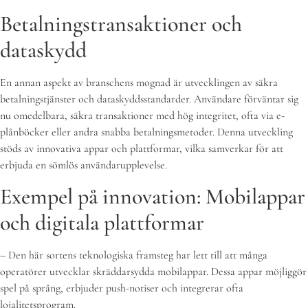
Betalningstransaktioner och
dataskydd
En annan aspekt av branschens mognad är utvecklingen av säkra
betalningstjänster och dataskyddsstandarder. Användare förväntar sig
nu omedelbara, säkra transaktioner med hög integritet, ofta via e-
plånböcker eller andra snabba betalningsmetoder. Denna utveckling
stöds av innovativa appar och plattformar, vilka samverkar för att
erbjuda en sömlös användarupplevelse.
Exempel på innovation: Mobilappar
och digitala plattformar
– Den här sortens teknologiska framsteg har lett till att många
operatörer utvecklar skräddarsydda mobilappar. Dessa appar möjliggör
spel på språng, erbjuder push-notiser och integrerar ofta
lojalitetsprogram.