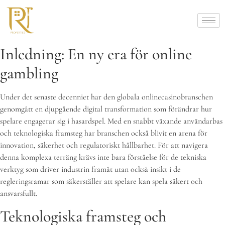
Inledning: En ny era för online
gambling
Under det senaste decenniet har den globala onlinecasinobranschen
genomgått en djupgående digital transformation som förändrar hur
spelare engagerar sig i hasardspel. Med en snabbt växande användarbas
och teknologiska framsteg har branschen också blivit en arena för
innovation, säkerhet och regulatoriskt hållbarhet. För att navigera
denna komplexa terräng krävs inte bara förståelse för de tekniska
verktyg som driver industrin framåt utan också insikt i de
regleringsramar som säkerställer att spelare kan spela säkert och
ansvarsfullt.
Teknologiska framsteg och