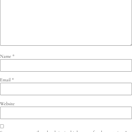
Name
*
Email
*
Website