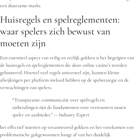
een duurzame markt.
Huisregels en spelreglementen:
waar spelers zich bewust van
moeten zijn
Een essentieel aspect van veilig en eerlijk gokken is het begrijpen van
de huisregels en spelreglementen die door online casino’s worden
gehanteerd. Hoewel veel regels universeel zijn, kunnen kleine
afwijkingen per platform invloed hebben op de spelstrategie en de
verwachtingen van spelers.
“Transparante communicatie over spelregels en
uitbetalingen zijn de fundamenten voor vertrouwen tussen
speler en aanbieder.” — Industry Expert
het effectief inzetten op verantwoord gokken en het voorkomen van
problematische gokgewoonten hangt af van het duidelijk