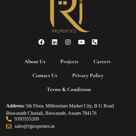
About Us
Projects
Careers
Contact Us
Privacy Policy
Terms & Conditions
Address:
5th Floor, Millennium Market City, B G Road
Biswanath Chariali, Biswanath, Assam 784176
9395555209
sales@rjproperties.in